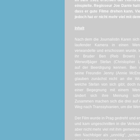
Im Jahr 1981 erschien der Horrorf
einspielte. Regisseur Joe Dante ha
dass er gute Filme drehen kann. Vi
jedoch hat er nicht mehr viel mit
Inhalt
Nach dem die Journalistin Karen sich
laufender Kamera in einen Werw
verwandelte und erschossen wurde, l
ihr Bruder Ben (Reb Brown) 
Werwolfjäger Stefan (Christopher 
auf der Beerdigung kennen. Ben 
seine Freundin Jenny (Annie McEnr
glauben zunächst nicht an die Wor
welche Stefan von sich gibt, doch 
einer Begegnung mit einem Werw
ändert sich ihre Meinung schne
Zusammen machen sich die drei auf
Weg nach Transsylvanien, um die Werw
Der Film wurde in Prag gedreht und er
und kam ungeschnitten in die Verkau
aber nicht mehr viel mit ihm gemeinsam
den Nachfolger als „unnötig“, „schlec