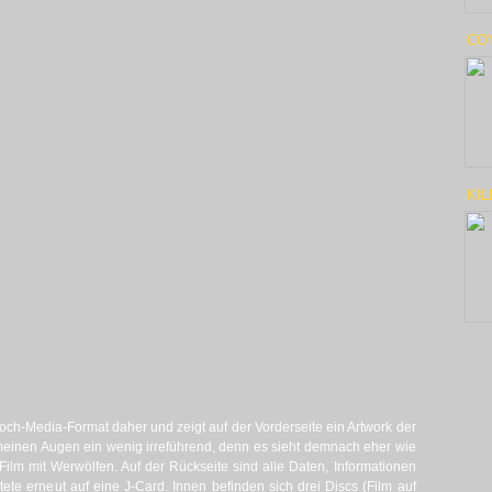
CO
KIL
h-Media-Format daher und zeigt auf der Vorderseite ein Artwork der
in meinen Augen ein wenig irreführend, denn es sieht demnach eher wie
 Film mit Werwölfen. Auf der Rückseite sind alle Daten, Informationen
te erneut auf eine J-Card. Innen befinden sich drei Discs (Film auf