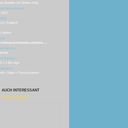
ges Booklet von Stefan Jung
ray-Verkaufsstart
2.2021
titel
sch, Englisch
6 Jahren
ite
s://shop.kochmedia.com/sho ...
ial Edition
abook
hl Medien
D + 2 Blu-rays
agwörter
lf • Jäger • Transsylvanien
AUCH INTERESSANT
E FRIGHTENERS