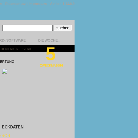
kt
|
Datenschutz
|
Impressum
|
Version 1.13.0.9
RD-/SOFTWARE
DIE WOCHE...
5
CHENTRICK
|
SERIE
|
ERTUNG
ZWECKMÄSSIG
ECKDATEN
RROR