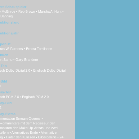
ere Schauspieler
e McEnroe • Reb Brown • Marsha A. Hunt •
 Danning
uktionsland
uktionsjahr
ponist
hen W. Parsons • Ernest Tomlinson
hbuch
rt Sarno • Gary Brandner
-Ton
ch Dolby Digital 2.0 • Englisch Dolby Digital
Bild
1
ray-Ton
sch PCM 2.0 • Englisch PCM 2.0
ray-Bild
1
ray-Extras
mentation Scream Queens •
okommentare mit dem Regisseur den
onisten den Make Up-Artists und zwei
ellern • Alternatives Ende • Alternativer
g • Hinter den Kulissen • Bildergalerie • 24-