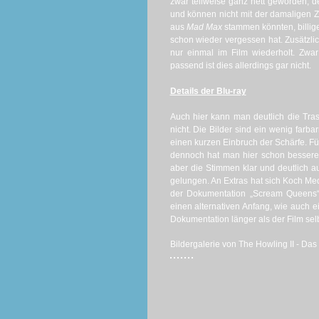
zwar teilweise ganz nett geworden, d
und können nicht mit der damaligen Ze
aus
Mad Max
stammen könnten, billige
schon wieder vergessen hat. Zusätzlic
nur einmal im Film wiederholt. Zw
passend ist dies allerdings gar nicht.
Details der Blu-ray
Auch hier kann man deutlich die Tras
nicht. Die Bilder sind ein wenig farb
einen kurzen Einbruch der Schärfe. Fü
dennoch hat man hier schon bessere 
aber die Stimmen klar und deutlich a
gelungen. An Extras hat sich Koch Med
der Dokumentation „Scream Queens“ 
einen alternativen Anfang, wie auch ei
Dokumentation länger als der Film sel
Bildergalerie von The Howling II - Das 