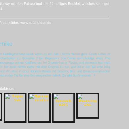
u-ray mit den Extras) und ein 24-seitiges Booklet, welches sehr gut
t.
Produktfotos: www.sofahelden.de
kmike
ner Lieblingsschauspieler, wenn es um das Thema Horror geht. Doch selbst er
reharbeiten zu
Gremlins 2
bei Regisseur Joe Dante entschuldigt, dass
The
rtsetzung seines Kultfilms sei. Im Grunde hat er Recht, und dennoch hat mich
Er hat zwar nichts mehr mit dem Original zu tun, und ist in der Tat sehr billig
 man ihn aber in einer kleinen Runde mit Snacks, Bier und Diskussionsrunden
n in der Tat für eine Sichtung nichts falsch. Es gibt Schlimmeres…!
edakteurs: