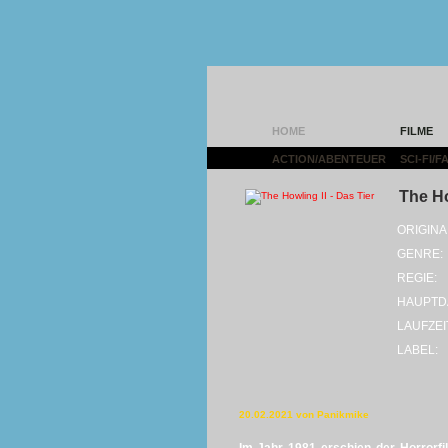
HOME
FILME
ACTION/ABENTEUER
|
SCI-FI/
The Ho
ORIGINA
GENRE:
REGIE:
HAUPTD
LAUFZEI
LABEL:
20.02.2021 von Panikmike