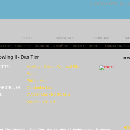
Unser Team
|
FAQ
|
Konta
SPIELE
SONSTIGES
PODCAST
HA
FANTASY
|
THRILLER
|
HORROR
|
KOMÖDIE
|
DRAMA
|
DOKUS
|
ANIMATION/ZEI
wling II - Das Tier
BEW
LTITEL:
Howling II: Stirba – Werewolf Bitch
Horror
Phillipe Mora
ARSTELLER:
Christopher Lee
T:
DVD (87 Min) • BD (91 Min)
Koch Films GmbH
HO