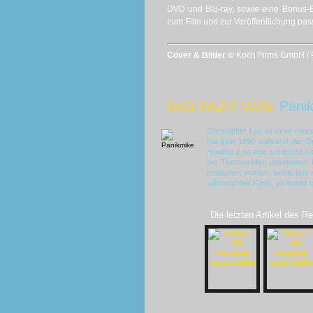
DVD und Blu-ray, sowie eine Bonus-Bl
zum Film und zur Veröffentlichung pass
Cover & Bilder ©
Koch Films GmbH / 
DAS FAZIT VON:
Pani
Christopher Lee ist einer mei
hat sich 1990 während der D
Howling II
so eine schlechte Fo
der Trashstreifen unterhalten. 
produziert worden, betrachtet
während des Films, so macht ma
Die letzten Artikel des R