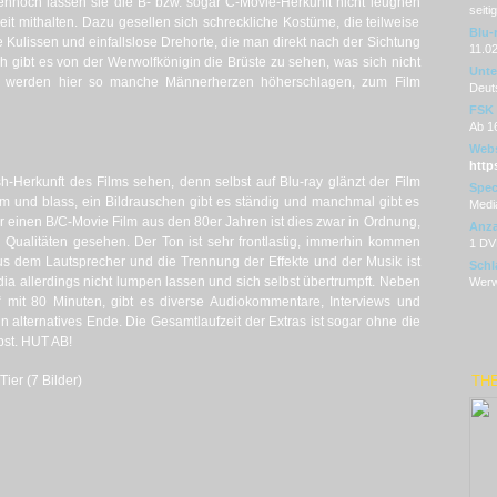
ennoch lassen sie die B- bzw. sogar C-Movie-Herkunft nicht leugnen
seiti
it mithalten. Dazu gesellen sich schreckliche Kostüme, die teilweise
Blu-
 Kulissen und einfallslose Drehorte, die man direkt nach der Sichtung
11.0
h gibt es von der Werwolfkönigin die Brüste zu sehen, was sich nicht
Unter
ar werden hier so manche Männerherzen höherschlagen, zum Film
Deut
FSK
Ab 1
Webs
http
h-Herkunft des Films sehen, denn selbst auf Blu-ray glänzt der Film
Spec
arm und blass, ein Bildrauschen gibt es ständig und manchmal gibt es
Medi
r einen B/C-Movie Film aus den 80er Jahren ist dies zwar in Ordnung,
Anza
Qualitäten gesehen. Der Ton ist sehr frontlastig, immerhin kommen
1 DV
us dem Lautsprecher und die Trennung der Effekte und der Musik ist
Schl
ia allerdings nicht lumpen lassen und sich selbst übertrumpft. Neben
Werwo
mit 80 Minuten, gibt es diverse Audiokommentare, Interviews und
n alternatives Ende. Die Gesamtlaufzeit der Extras ist sogar ohne die
bst. HUT AB!
Tier (7 Bilder)
TH