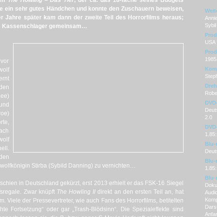
ilm
The Howling – Das Tier
, der ca. das 18-fache seines Budgets
tte ein sehr gutes Händchen und konnte den Zuschauern beweisen,
Weit
er Jahre später kam dann der zweite Teil des Horrorfilms heraus;
Anni
Sybil
 dem Kassenschlager gemeinsam…
Prod
USA
Prod
1985
 vor
Kom
olf
Step
ernt
Dre
den
Robe
Lee)
DVD
und
Deuts
oe)
2.0
te,
DVD-
nach
1.85:
olf
Blu-
ll.
Deut
 den
Blu-
olfkönigin Stirba (Sybild Danning) zu vernichten…
1.85:
Blu-
schien in Deutschland gekürzt, erst 2013 erhielt er das FSK-16 Siegel
Doku
fsregale. Zwar knüpft
The Howling II
direkt an den ersten Teil an, hat
Audi
Komp
. Viele der Pressevertreter, wie auch Fans des Horrorfilms, betitelten
Darst
hte Fortsetzung“ oder gar „Trash-Blödsinn“. Die Spezialeffekte sind
Anfan