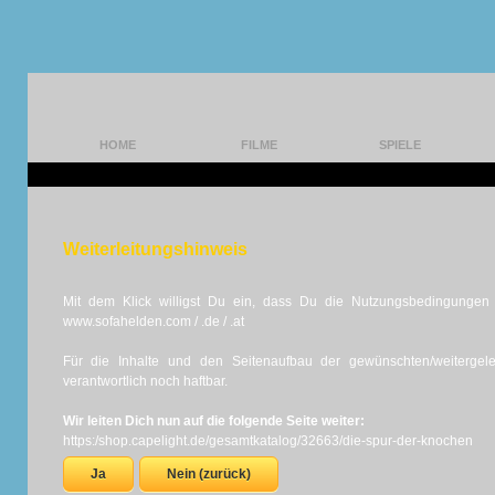
HOME
FILME
SPIELE
Weiterleitungshinweis
Mit dem Klick willigst Du ein, dass Du die Nutzungsbedingungen d
www.sofahelden.com / .de / .at
Für die Inhalte und den Seitenaufbau der gewünschten/weiterge
verantwortlich noch haftbar.
Wir leiten Dich nun auf die folgende Seite weiter:
https:/shop.capelight.de/gesamtkatalog/32663/die-spur-der-knochen
Ja
Nein (zurück)