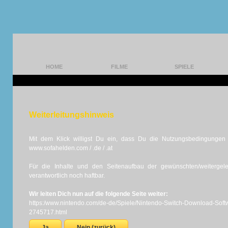
HOME
FILME
SPIELE
Weiterleitungshinweis
Mit dem Klick willigst Du ein, dass Du die Nutzungsbedingungen d
www.sofahelden.com / .de / .at
Für die Inhalte und den Seitenaufbau der gewünschten/weiterge
verantwortlich noch haftbar.
Wir leiten Dich nun auf die folgende Seite weiter:
https:/www.nintendo.com/de-de/Spiele/Nintendo-Switch-Download-Softwa
2745717.html
Ja
Nein (zurück)