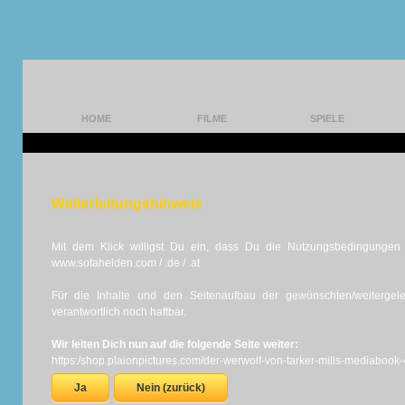
HOME
FILME
SPIELE
Weiterleitungshinweis
Mit dem Klick willigst Du ein, dass Du die Nutzungsbedingungen d
www.sofahelden.com / .de / .at
Für die Inhalte und den Seitenaufbau der gewünschten/weiterge
verantwortlich noch haftbar.
Wir leiten Dich nun auf die folgende Seite weiter:
https:/shop.plaionpictures.com/der-werwolf-von-tarker-mills-mediabook-
Ja
Nein (zurück)