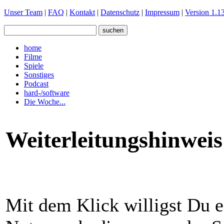
Unser Team
|
FAQ
|
Kontakt
|
Datenschutz
|
Impressum
|
Version 1.13
home
Filme
Spiele
Sonstiges
Podcast
hard-/software
Die Woche...
Weiterleitungshinweis
Mit dem Klick willigst Du e