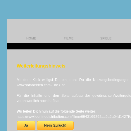
HOME
FILME
SPIELE
Weiterleitungshinweis
Mit dem Klick willigst Du ein, dass Du die Nutzungsbedingungen d
www.sofahelden.com / .de / .at
Für die Inhalte und den Seitenaufbau der gewünschten/weiterge
verantwortlich noch haftbar.
Wir leiten Dich nun auf die folgende Seite weiter:
https:/www.leoninedistribution.com/filme/6943169292aa9a2a04d1427f/dea
Ja
Nein (zurück)