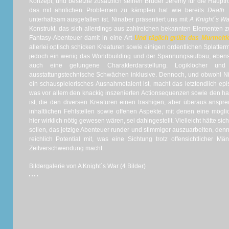
Konzept, und besetzte zusätzlich seinen Bruder Jeremy für die Haupt
das mit ähnlichen Problemen zu kämpfen hat wie bereits
Death 
unterhaltsam ausgefallen ist. Ninaber präsentiert uns mit
A Knight´s Wa
Konstrukt, das sich allerdings aus zahlreichen bekannten Elementen 
Fantasy-Abenteuer damit in eine Art
Und täglich grüßt das Murmelti
allerlei optisch schicken Kreaturen sowie einigen ordentlichen Splatte
jedoch ein wenig das Worldbuilding und der Spannungsaufbau, ebens
auch eine gelungene Charakterdarstellung. Logiklöcher und
ausstattungstechnische Schwächen inklusive. Dennoch, und obwohl N
ein schauspielerisches Ausnahmetalent ist, macht das letztendlich e
was vor allem den knackig inszenierten Actionsequenzen sowie den h
ist, die den diversen Kreaturen einen trashigen, aber überaus ansp
inhaltlichen Fehlstellen sowie offenen Aspekte, mit denen eine mögli
hier wirklich nötig gewesen wären, sei dahingestellt. Vielleicht hätte si
sollen, das jetzige Abenteuer runder und stimmiger auszuarbeiten, denn
reichlich Potential mit, was eine Sichtung trotz offensichtlicher 
Zeitverschwendung macht.
Bildergalerie von A Knight´s War (4 Bilder)