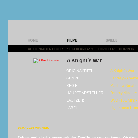
HOME
FILME
SPIELE
ACTION/ABENTEUER
|
SCI-FI/FANTASY
|
THRILLER
|
HORROR
|
A Knight´s War
ORIGINALTITEL:
A Knight's War
GENRE:
Fantasy • Abent
REGIE:
Matthew Ninabe
HAUPTDARSTELLER:
Jeremy Ninaber •
LAUFZEIT:
DVD (101 Min) •
LABEL:
Lighthouse Hom
29.07.2025 von MarS