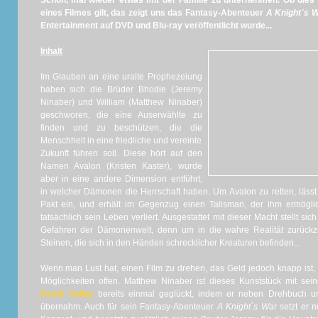
Schön, mal wieder etwas mit der Familie zu unternehmen. Ob dies a
eines Filmes gilt, das zeigt uns das Fantasy-Abenteuer
A Knight´s 
Entertainment auf DVD und Blu-ray veröffentlicht wurde...
Inhalt
Im Glauben an eine uralte Prophezeiung
haben sich die Brüder Bhodie (Jeremy
Ninaber) und William (Matthew Ninaber)
geschworen, die eine Auserwählte zu
finden und zu beschützen, die die
Menschheit in eine friedliche und vereinte
Zukunft führen soll. Diese hört auf den
Namen Avalon (Kristen Kaster), wurde
aber in eine andere Dimension entführt,
in welcher Dämonen die Herrschaft haben. Um Avalon zu retten, lässt
Pakt ein, und erhält im Gegenzug einen Talisman, der ihm ermögli
tatsächlich sein Leben verliert. Ausgestattet mit dieser Macht stellt 
Gefahren der Dämonenwelt, denn um in die wahre Realität zurückz
Steinen, die sich in den Händen schrecklicher Kreaturen befinden...
Wenn man Lust hat, einen Film zu drehen, das Geld jedoch knapp ist, 
Möglichkeiten offen. Matthew Ninaber ist dieses Kunststück mit sei
Death Valley
bereits einmal geglückt, indem er neben Drehbuch u
übernahm. Auch für sein Fantasy-Abenteuer
A Knight´s War
setzt er 