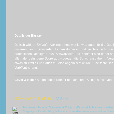
Details der Blu-ray
Optisch wirkt
A Knight´s War
recht hochwertig, was auch für die Qualitä
düsteren, leicht reduzierten Farben dominiert und zeichnet sich dur
ordentlichen Detailgrad aus. Schwarzwert und Kontrast sind dabei sehr 
allem der gelungene Score auf, wogegen die Sprachausgabe im Vergl
etwas zu kraftlos und auch zu leise abgemischt wurde. Eine technisc
Veröffentlichung.
Cover & Bilder ©
Lighthouse Home Entertainment - All rights reserved.
DAS FAZIT VON:
MarS
Mit seinem Fantasy-Abenteuer
A Knight´s War
erreicht Matthew Ninaber
Vorgängers
Death Valley
, liefert aber immerhin erneut einen netten Film