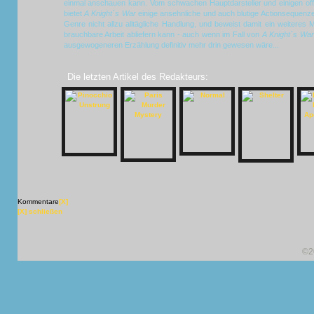
einmal anschauen kann. Vom schwachen Hauptdarsteller und einigen of
bietet
A Knight´s War
einige ansehnliche und auch blutige Actionsequenz
Genre nicht allzu alltägliche Handlung, und beweist damit ein weitere
brauchbare Arbeit abliefern kann - auch wenn im Fall von
A Knight´s Wa
ausgewogeneren Erzählung definitiv mehr drin gewesen wäre...
Die letzten Artikel des Redakteurs:
Kommentare
[X]
[X] schließen
©2