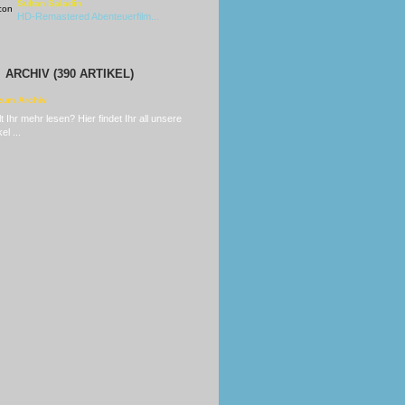
Sultan Saladin
HD-Remastered Abenteuerfilm...
ARCHIV (390 ARTIKEL)
t Ihr mehr lesen? Hier findet Ihr all unsere
el ...