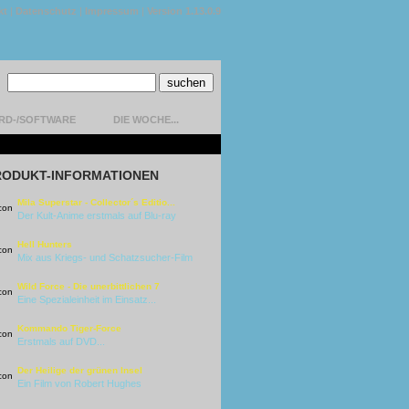
kt
|
Datenschutz
|
Impressum
|
Version 1.13.0.9
RD-/SOFTWARE
DIE WOCHE...
RODUKT-INFORMATIONEN
Mila Superstar - Collector´s Editio...
Der Kult-Anime erstmals auf Blu-ray
Hell Hunters
Mix aus Kriegs- und Schatzsucher-Film
Wild Force - Die unerbittlichen 7
Eine Spezialeinheit im Einsatz...
Kommando Tiger-Force
Erstmals auf DVD...
Der Heilige der grünen Insel
Ein Film von Robert Hughes