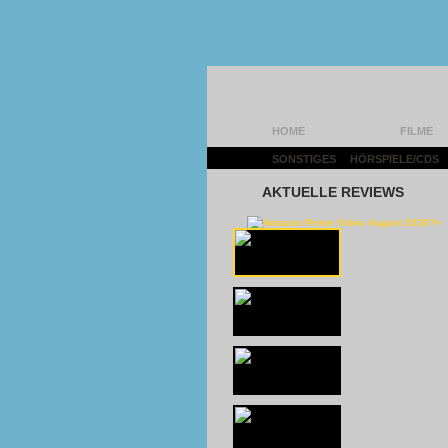
HOME
FILME
SONSTIGES
|
HÖRSPIELE/CDS
AKTUELLE REVIEWS
AMAZON PRI