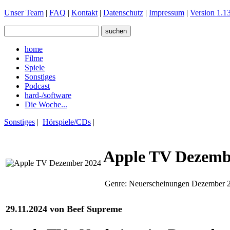
Unser Team
|
FAQ
|
Kontakt
|
Datenschutz
|
Impressum
|
Version 1.13
home
Filme
Spiele
Sonstiges
Podcast
hard-/software
Die Woche...
Sonstiges
|
Hörspiele/CDs
|
Apple TV Dezemb
Genre:
Neuerscheinungen Dezember 
29.11.2024 von Beef Supreme