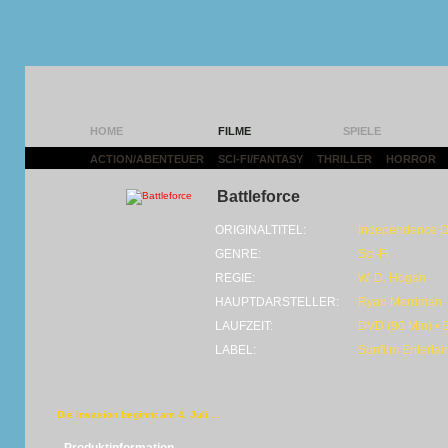
HOME
FILME
SPIELE
ACTION/ABENTEUER
|
SCI-FI/FANTASY
|
THRILLER
|
HORROR
|
Battleforce
ORIGINALTITEL:
Independence D
GENRE:
Sci-Fi
REGIE:
W. D. Hogan
HAUPTDARSTELLER:
Ryan Merriman
LAUFZEIT:
DVD (90 Min) • 
LABEL:
Sunfilm Enterta
Die Invasion beginnt am 4. Juli ...