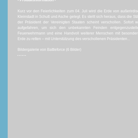
- Produktinformation -
Kurz vor den Feierlichkeiten zum 04. Juli wird die Erde von außerirdi
Kleinstadt in Schutt und Asche gelegt. Es stellt sich heraus, dass die St
der Präsident der Vereinigten Staaten scheint verschollen. Sofort w
aufgefahren, um sich den unbekannten Feinden entgegenzustell
Feuerwehrmann und eine Handvoll weiterer Menschen mit besondere
Erde zu retten – mit Unterstützung des verschollenen Präsidenten...
Bildergalerie von Battleforce (6 Bilder)