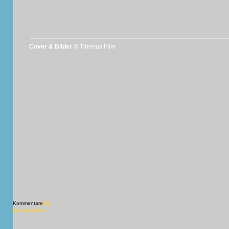
Cover & Bilder ©
Tiberius Film
Kommentare
[X]
[X] schließen