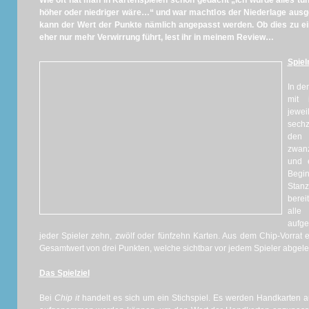
Wie oft hat man in Kartenspielen schon gedacht „ich würde alles t
höher oder niedriger wäre…“ und war machtlos der Niederlage ausge
kann der Wert der Punkte nämlich angepasst werden. Ob dies zu e
eher nur mehr Verwirrung führt, lest ihr in meinem Review…
Spiel
In de
mit 
jewei
sechz
den 
zwanzi
und e
Begi
Stan
berei
alle
aufge
jeder Spieler zehn, zwölf oder fünfzehn Karten. Aus dem Chip-Vorrat e
Gesamtwert von drei Punkten, welche sichtbar vor jedem Spieler abgele
Das Spielziel
Bei
Chip it
handelt es sich um ein Stichspiel. Es werden Handkarten a