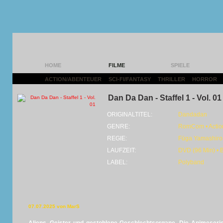
HOME
FILME
SPIELE
ACTION/ABENTEUER
|
SCI-FI/FANTASY
|
THRILLER
|
HORROR
|
Dan Da Dan - Staffel 1 - Vol. 01
ORIGINALTITEL:
Dandadan
GENRE:
RomCom • Action
REGIE:
Fūga Yamashiro
LAUFZEIT:
DVD (96 Min) • 
LABEL:
Polyband
07.07.2025 von MarS