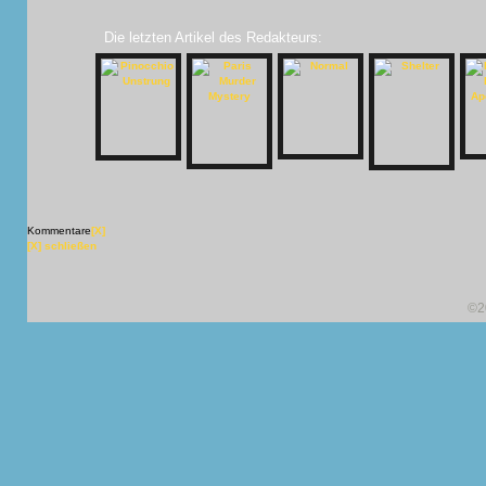
Die letzten Artikel des Redakteurs:
Kommentare
[X]
[X] schließen
©2