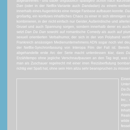
abgefahrenes - und dabei unglaublich spaßiges! Schon nach kürzester
Dan
(oder in der Netflix-Variante auch
Dandadan
) zu einem weltwe
innerhalb eines Augenblicks eine riesige Fanbase aufbauen konnte.
Da
großartig, ein konfuses inhaltliches Chaos zu einer in sich stimmigen 
kombinieren, in der nicht einfach nur Geister, Außerirdische und allerlei
Grusel und auch Spannung sorgen, sondern innerhalb derer es auch
setzt
Dan Da Dan
sowohl auf romantische Comedy als auch auf plump
sexuell orientierten Verbalhumor, der sich in der von Polyband verö
Frankreich ansässigen Medienunternehmens ADN sogar noch viel deutli
der Netflix-Synchronfassung von Interopa Film der Fall ist. Berei
abgehandelte erste Arc der Serie macht unterdessen klar, dass
D
Erzähltempo ohne jegliche Verschnaufpausen an den Tag legt, was i
man als Zuschauer regelrecht mit einer irren Reizüberflutung bombar
richtig viel Spaß hat, ohne sein Hirn allzu sehr beanspruchen zu müssen.
Eine
Unter
Da D
Anim
Inc.,
eigen
Inha
Reali
wild
fess