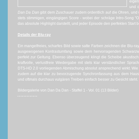
eigen
und d
Dan Da Dan
gibt dem Zuschauer zudem ordentlich auf die Ohren, und
stets stimmigen, eingängigen Score - wobei der schräge Intro-Song "
das absolute Highlight darstellt, und jeder Episode den perfekten Start 
Details der Blu-ray
Ein mangelfreies, scharfes Bild sowie satte Farben zeichnen die Blu-r
ausgewogenen Kontrastumfang sowie dem hervorragenden Schwarzw
perfekt zur Geltung. Ebenso überzeugend klingt die Scheibe akustisch,
kraftvolle, verlustfreie Wiedergabe mit stets klar verständlicher Sprach
DTS-HD 2.0 vorliegenden Abmischung absolut ansprechend wirkt. Wie b
zudem auf die klar zu bevorzugende Synchronfassung aus dem Haus
und oftmals durchaus vulgären Treiben einfach besser zu Gesicht steht.
Bildergalerie von Dan Da Dan - Staffel 1 - Vol. 01 (13 Bilder)