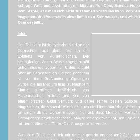
Aliens, Geister und gestohlene Geschlechtsorgane. Die Animeser
schräge Welt, und lässt mit ihrem Mix aus RomCom, Science-Fiction
vom Stapel, was man sich nicht zusammen vorstellen kann. Polyband
insgesamt drei Volumes in einer limitierten Sammelbox, und wir ha
Oma gestellt...
Inhalt
Ken Takakura ist der typische Nerd an der
Oberschule, und glaubt fest an die
Existenz von Außerirdischen. Die
schlagfertige Momo Ayase dagegen hält
außerirdisches Leben für Unfug, glaubt
aber im Gegenzug an Geister, nachdem
sie von ihrer Großmutter großgezogen
wurde, die als Medium tätig ist. Nachdem
Momo allerdings tatsächlich von
Außerirdischen entführt und Ken von
einem bizarren Geist verflucht und dabei seines besten Stückes
eingestehen, dass sowohl Aliens als auch das Übernatürliche existieren
an einem Strang ziehen müssen. Nur gut, dass Momo im Verlauf i
Serporianern psychokinetische Fähigkeiten entwickelt hat, und Ken auf
mit den Kräften der "Turbo-Oma" ausgestattet wurde...
Was zum Teufel hab´ ich mir da nur gerade angesehen? Auf jeden F