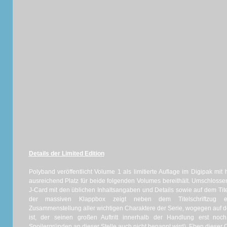
Details der Limited Edition
Polyband veröffentlicht Volume 1 als limitierte Auflage im Digipak mi
ausreichend Platz für beide folgenden Volumes bereithält. Umschlosse
J-Card mit den üblichen Inhaltsangaben und Details sowie auf dem Tite
der massiven Klappbox zeigt neben dem Titelschriftzug e
Zusammenstellung aller wichtigen Charaktere der Serie, wogegen auf d
ist, der seinen großen Auftritt innerhalb der Handlung erst no
Spoilergründen an dieser Stelle auch nicht benannt wird). Eben dieser 