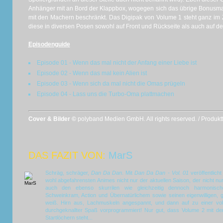
Anhänger mit an Bord der Klappbox, wogegen sich das übrige Bonusmate
mit den Machern beschränkt. Das Digipak von Volume 1 steht ganz im
diese in diversen Posen sowohl auf Front und Rückseite als auch auf d
Episodenguide
Episode 01 - Wenn das mal nicht der Anfang einer Liebe ist
Episode 02 - Wenn das mal kein Alien ist
Episode 03 - Wenn sich da mal nicht die Omas prügeln
Episode 04 - Lass uns die Turbo-Oma plattmachen
Cover & Bilder ©
polyband Medien GmbH. All rights reserved. / Produk
DAS FAZIT VON:
MarS
Schräg, schräger,
Dan Da Dan
. Mit
Dan Da Dan - Vol. 01
veröffentlich
wohl abgefahrensten Animes nicht nur der aktuellen Saison, der nicht n
auch den ebenso skurrilen wie gleichzeitig dennoch harmoni
Schweinkram, Action und Übernatürlichem sowie seinen eigenwilligen, g
weiß. Hirn aus, Lachmuskeln angespannt, und dann auf zu einer vo
durchgeknallter Spaß vorprogrammiert! Nur gut, dass Volume 2 mit de
Startlöchern steht...