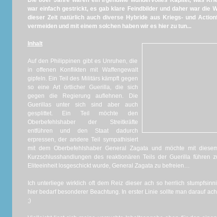
Die 80er Jahre waren ein irgendwie wundervolles Kapitel, was Krie
war einfach gestrickt, es gab klare Feindbilder und daher war die 
dieser Zeit natürlich auch diverse Hybride aus Kriegs- und Actio
vermeiden und mit einem solchen haben wir es hier zu tun...
Inhalt
Auf den Philippinen gibt es Unruhen, die
in offenen Konflikten mit Waffengewalt
gipfeln. Ein Teil des Militärs kämpft gegen
so eine Art örtlicher Guerilla, die sich
gegen die Regierung auflehnen. Die
Guerillas unter sich sind aber auch
gesplittet. Ein Teil möchte den
Oberbefehlshaber der Streitkräfte
entführen und den Staat dadurch
erpressen, der andere Teil sympathisiert
mit dem Oberbefehlshaber General Zagata und möchte mit diesem 
Kurzschlusshandlungen des reaktionären Teils der Guerilla führen z
Eliteeinheit losgeschickt wurde, General Zagata zu befreien…
Ich unterliege wirklich oft dem Reiz dieser ach so herrlich stumpfsin
hier bedarf besonderer Beachtung. In erster Linie sollte man darauf ac
;)