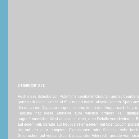
Details zur DVD
Auch diese Scheibe von Polarfilms beinhaltet Original- und aufgearbeit
ganz derb digitalisierter VHS aus und macht absolut keinen Spaß anz
die durch die Digitalisierung entstehen, tun in den Augen nach kurzer Z
Fassung hat diese Artefakte zum wirklich größten Teil glattge
augenfreundlicher, lässt aber auch viele, viele Details verschwinden. 
auf jeden Fall, gerade auf heutigen Fernsehern mit über 100cm Bildsc
bis auf ein paar dumpfere Explosionen oder Schüsse sehr hoch 
Gesprächen gut verständlich. Da auch der Film nicht gerade von höchs