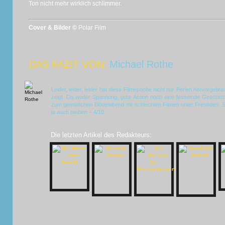
Ton nicht mehr wirklich schlimmer.
Cover & Bilder ©
Polar Film
DAS FAZIT VON:
Michael Rothe
Leider, leider, leider hat diese Filmepoche nicht nur Perlen hervorgebra
zeigt. Da weder Spannung, gute Action noch eine fesselnde Geschic
zum gemütlichen Blödelabend mit schlechten Filmen unter Freunden. Sc
ja auch bleiben – 4/10.
Die letzten Artikel des Redakteurs: