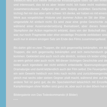
Vielleicht liest sich meine versuchte Inhaltsangabe oben für den ei
und interessant, das ist es aber leider nicht. Ich habe recht realistis
zusammenzufassen. Aufgrund der sehr holprig erzählten Geschichte 
löchrig) fiel mir das aber sehr schwer. Ich denke, wir haben es mit e
Werk aus vorgeblicher Historie und dummer Action im Stil der 80er z
umgesetzte Art einfach nicht. Es wird zwar eine grobe Geschichte z
während einer Auseinandersetzung thematisiert, aber dieses hist
Stumpfsinn der Action regelrecht ertränkt, dass von der Botschaft des 
war, nur noch Fragmente oder eher einstellige Prozente verblieben sind
auch nur in einem einzigen Satz am Ende des Films zusammengefasst.
Bis dahin gibt es zwei Truppen, die sich gegenseitig bekämpfen, ein k
Truppen, die sich gegenseitig bekämpfen und sich zwischendurch ge
kommen. Gekleidet sind auch noch alle ähnlich, sodass ich leider völl
zu wem gehört oder auch nicht. Mit dieser löchrigen Geschichte und dem
leider auch irgendwie der nicht wirklich entwickelte Spannungsbogen
Dramaturgie und damit letztendlich auch der Film selbst. Die Feuergefecht
ein sein Gewehr hektisch von links nach rechts und zurückbewegender
gleich mal sechs oder sieben Gegner platt macht, während drei auf ih
andere Teil ist ganz gut, da die Spezialeinheit tatsächlich mit Einzelf
Kampfeinlagen ohne Waffen sind ganz ok, aber auch in den 80ern hat
Bildergalerie von Das Todeskommando (4 Bilder)