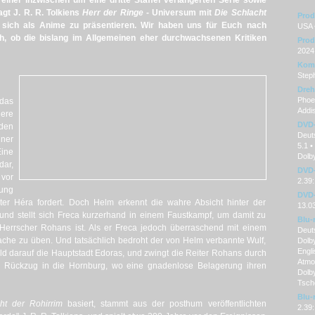
einer inzwischen um eine dritte Staffel verlängerten Serie sowie
agt J. R. R. Tolkiens
Herr der Ringe
- Universum mit
Die Schlacht
Prod
 sich als Anime zu präsentieren. Wir haben uns für Euch nach
USA 
h, ob die bislang im Allgemeinen eher durchwachsenen Kritiken
Prod
2024
Kom
Step
Dre
Phoeb
 das
Addis
ere
DVD
den
Deuts
iner
5.1 •
ine
Dolby
dar,
DVD-
vor
2.39:
ung
DVD-
er Héra fordert. Doch Helm erkennt die wahre Absicht hinter der
13.0
 und stellt sich Freca kurzerhand in einem Faustkampf, um damit zu
Blu-
Herrscher Rohans ist. Als er Freca jedoch überraschend mit einem
Deut
Rache zu üben. Und tatsächlich bedroht der von Helm verbannte Wulf,
Dolby
Engli
ld darauf die Hauptstadt Edoras, und zwingt die Reiter Rohans durch
Atmo
 Rückzug in die Hornburg, wo eine gnadenlose Belagerung ihren
Dolby
Tsche
Blu-
ht der Rohirrim
basiert, stammt aus der posthum veröffentlichten
2.39: