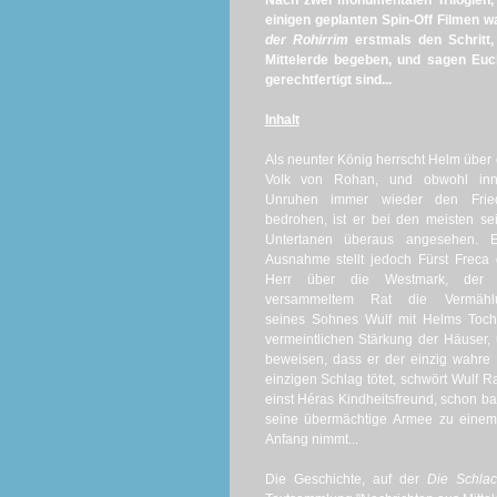
Nach zwei monumentalen Trilogien, 
einigen geplanten Spin-Off Filmen w
der Rohirrim
erstmals den Schritt,
Mittelerde begeben, und sagen Euc
gerechtfertigt sind...
Inhalt
Als neunter König herrscht Helm über
Volk von Rohan, und obwohl inn
Unruhen immer wieder den Frie
bedrohen, ist er bei den meisten se
Untertanen überaus angesehen. E
Ausnahme stellt jedoch Fürst Freca 
Herr über die Westmark, der 
versammeltem Rat die Vermähl
seines Sohnes Wulf mit Helms Tocht
vermeintlichen Stärkung der Häuser,
beweisen, dass er der einzig wahre 
einzigen Schlag tötet, schwört Wulf 
einst Héras Kindheitsfreund, schon ba
seine übermächtige Armee zu einem
Anfang nimmt...
Die Geschichte, auf der
Die Schlac