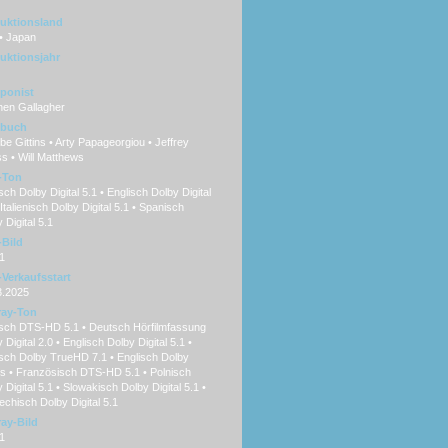
uktionsland
• Japan
uktionsjahr
ponist
hen Gallagher
hbuch
e Gittins • Arty Papageorgiou • Jeffrey
s • Will Matthews
-Ton
ch Dolby Digital 5.1 • Englisch Dolby Digital
 Italienisch Dolby Digital 5.1 • Spanisch
 Digital 5.1
Bild
1
Verkaufsstart
3.2025
ray-Ton
sch DTS-HD 5.1 • Deutsch Hörfilmfassung
 Digital 2.0 • Englisch Dolby Digital 5.1 •
sch Dolby TrueHD 7.1 • Englisch Dolby
s • Französisch DTS-HD 5.1 • Polnisch
 Digital 5.1 • Slowakisch Dolby Digital 5.1 •
chisch Dolby Digital 5.1
ray-Bild
1