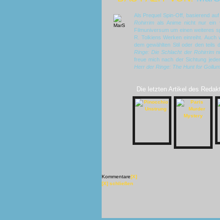
Als Prequel Spin-Off, basierend auf
Rohirrim
als Anime nicht nur ein 
Filmuniversum um einen weiteres sp
R. Tolkiens Werken einreiht. Auch 
dem gewählten Stil oder den teils
Ringe: Die Schlacht der Rohirrim
n
freue mich nach der Sichtung jede
Herr der Ringe: The Hunt for Gollu
Die letzten Artikel des Redak
Kommentare
[X]
[X] schließen