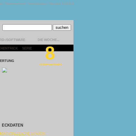
kt
|
Datenschutz
|
Impressum
|
Version 1.13.0.9
RD-/SOFTWARE
DIE WOCHE...
8
CHENTRICK
|
SERIE
|
ERTUNG
KOMFORTABEL
ECKDATEN
MATION/ZEICHENTRICK