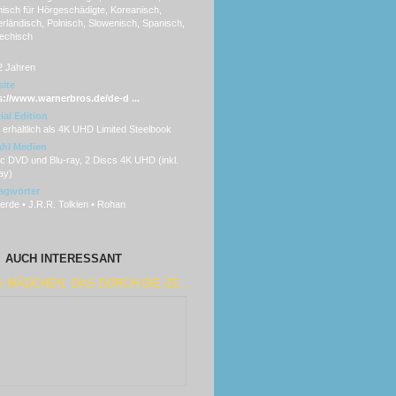
enisch für Hörgeschädigte, Koreanisch,
rländisch, Polnisch, Slowenisch, Spanisch,
echisch
2 Jahren
ite
s://www.warnerbros.de/de-d ...
ial Edition
erhältlich als 4K UHD Limited Steelbook
hl Medien
c DVD und Blu-ray, 2 Discs 4K UHD (inkl.
ay)
agwörter
lerde • J.R.R. Tolkien • Rohan
AUCH INTERESSANT
 MÄDCHEN, DAS DURCH DIE ZE...