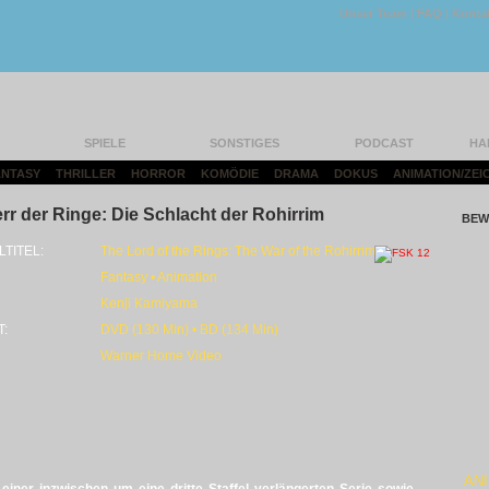
Unser Team
|
FAQ
|
Konta
SPIELE
SONSTIGES
PODCAST
HA
FANTASY
|
THRILLER
|
HORROR
|
KOMÖDIE
|
DRAMA
|
DOKUS
|
ANIMATION/ZEI
rr der Ringe: Die Schlacht der Rohirrim
BEW
LTITEL:
The Lord of the Rings: The War of the Rohirrim
Fantasy • Animation
Kenji Kamiyama
T:
DVD (130 Min) • BD (134 Min)
Warner Home Video
ANI