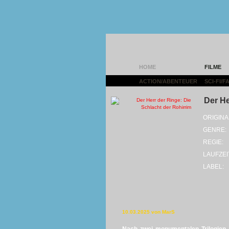
HOME
FILME
ACTION/ABENTEUER
|
SCI-FI/
Der He
ORIGINA
GENRE:
REGIE:
LAUFZEI
LABEL:
10.03.2025 von MarS