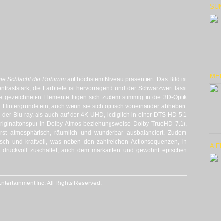
SU
ME
ie Schlacht der Rohirrim
auf höchstem Niveau präsentiert. Das Bild ist
traststark, die Farbtiefe ist hervorragend und der Schwarzwert lässt
Die gezeichneten Elemente fügen sich zudem stimmig in die 3D-Optik
Hintergründe ein, auch wenn sie sich optisch voneinander abheben.
 der Blu-ray, als auch auf der 4K UHD, lediglich in einer DTS-HD 5.1
riginaltonspur in Dolby Atmos beziehungsweise Dolby TrueHD 7.1),
rst atmosphärisch, räumlich und wunderbar ausbalanciert. Zudem
isch und kraftvoll, was neben den zahlreichen Actionsequenzen, in
A 
r druckvoll zuschaltet, auch dem markanten und gewohnt epischen
ntertainment Inc. All Rights Reserved.