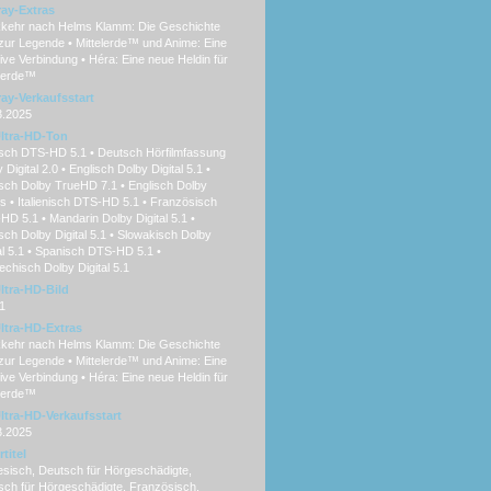
ray-Extras
kehr nach Helms Klamm: Die Geschichte
zur Legende • Mittelerde™ und Anime: Eine
ive Verbindung • Héra: Eine neue Heldin für
elerde™
ray-Verkaufsstart
3.2025
ltra-HD-Ton
sch DTS-HD 5.1 • Deutsch Hörfilmfassung
 Digital 2.0 • Englisch Dolby Digital 5.1 •
sch Dolby TrueHD 7.1 • Englisch Dolby
 • Italienisch DTS-HD 5.1 • Französisch
D 5.1 • Mandarin Dolby Digital 5.1 •
sch Dolby Digital 5.1 • Slowakisch Dolby
al 5.1 • Spanisch DTS-HD 5.1 •
chisch Dolby Digital 5.1
ltra-HD-Bild
1
ltra-HD-Extras
kehr nach Helms Klamm: Die Geschichte
zur Legende • Mittelerde™ und Anime: Eine
ive Verbindung • Héra: Eine neue Heldin für
elerde™
ltra-HD-Verkaufsstart
3.2025
titel
esisch, Deutsch für Hörgeschädigte,
sch für Hörgeschädigte, Französisch,