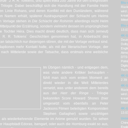
rde" J. R. R. Tolkiens, und spielt etwa 200 Jahre vor den Ereignissen
Blu-
 Trilogie. Dabei beschäftigt sich die Handlung mit der Familie Helm
Rück
ten Linie Rohans, und deren Konflikt mit den Dunländern, während
wird 
kreat
uen Namen erhält, späterer Austragungsort der Schlacht um Helms
Mitt
en Vorlage stehen in
Die Schlacht der Rohirrim
allerdings nicht Helm
Blu-
telpunkt der Erzählung, sondern vielmehr dessen im ursprünglichen
13.0
e Tochter Héra. Dies macht direkt deutlich, dass man sich (erneut)
4K-U
J. R. R. Tolkiens´ Geschichten genommen hat, in Anbetracht des
Deut
an tatsächlich nur diejenigen stören, die mit der Vorlage vertraut sind.
Dolby
aptionen mehr Kontakt hatte, als mit der literarischen Vorlage, der
Engli
r nach Mittelerde sowie der Tatsache, dass erstmals eine weibliche
Atmos
DTS-H
Polni
Digit
Im Übrigen nämlich - und entgegen dem,
Tsche
was viele andere Kritiker behaupten -
4K-U
fühlt man sich vom ersten Moment an
2.39:
direkt wieder in die Welt Mittelerdes
4K-U
versetzt, was unter anderem dem bereits
Rück
aus der
Herr der Ringe
- Trilogie
wird 
bekannten Score Howard Shores (hier
kreat
Mitt
umgesetzt vom ebenfalls an Peter
Jacksons Filmen beteiligten Komponisten
4K-U
13.0
Stephen Gallagher) sowie unzähligen
Unter
die als wiederkehrende Elemente im Anime genutzt wurden. So sehen
Chin
er Hauptstadt Edoras, Isengart, oder auch die Hornburg exakt so aus,
Engli