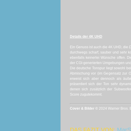
Details der 4K UHD
Ein Genuss ist auch die 4K UHD, die
D
durchwegs scharf, sauber und sehr kon
ebenfalls keinerlei Wünsche offen. 
der CGI-generierten Umgebungen und 
Die deutsche Tonspur liegt sowohl bei
Abmischung vor (im Gegensatz zur O
erweist sich aber dennoch als äuße
präsentiert sich der Ton sehr dynam
denen sich zusätzlich der Subwoofe
Score zugutekommt.
Cover & Bilder ©
2024 Warner Bros. E
DAS FAZIT VON:
MarS