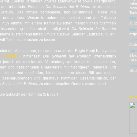
kennt. Ebenso verbinden diverse Querverweise sowie übergreifend
Itali
 und inhaltliche Elemente
Die Schlacht der Rohirrim
mit dem unter
Niede
versum. Das oftmals bemängelte, fast vollständige Fehlen von
Tsch
r und anderen Wesen ist unterdessen selbstredend der Tatsache
FSK
ng nun einmal mit einem Kampf zwischen menschlichen Stämmen
Ab 1
 Inszenierung einfach nicht benötigt wird.
Die Schlacht der Rohirrim
Webs
ente ausreichend Inhalt, um die gut zwei Stunden Laufzeit zu füllen,
http
elt Tolkiens abtauchen zu lassen.
Spec
Auch 
reich der Animationen, entstanden unter der Regie Kenji Kamiyamas
Anza
1 Dis
e Complex
), hinterlässt
Die Schlacht der Rohirrim
offensichtlich
Blu-r
jedoch die meisten die Verbindung von komplexen, detaillierten,
Schl
ünden und gezeichneten Charakteren mit niedrigerer Framerate und
Mitte
n als störend empfinden, hinterlässt eben dieser Stil aus meiner
n beeindruckenden und durchaus stimmigen Gesamteindruck, der
e Schlacht der Rohirrim
zu einem visuellen Genuss werden lässt.
Die Schlacht der Rohirrim (5 Bilder)
DAS