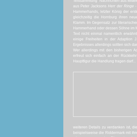
Textsammlung "Nachrichten aus Mittele
aus Peter Jacksons
Herr der Ringe
-
Hammerhands, letzter König der ers
gleichzeitig die Hornburg ihren ne
Klamm. Im Gegensatz zur literarisch
Hammerhand oder dessen Söhne im Mit
Text nicht einmal namentlich erwähnt
einige Freiheiten in der Adaption 
Ergebnisses allerdings sollten sich dar
Wer allerdings mit den bisherigen Ad
erfreut sich einfach an der Rückkeh
Hauptfigur die Handlung tragen darf...
weiteren Details zu verdanken ist, 
beispielsweise die Riddermark mit ihr