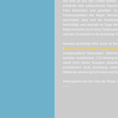
wie man es aus den Filmen bereits 
erwähnte oder auftauchende Figuren
Fans bekannten und geliebten Uni
Fantasyaspekten wie Magie, Monste
geschuldet, dass sich die Handlu
beschäftigt, und deshalb im Zuge der
bietet immerhin auch ohne Fantasyelem
und den Zuschauer in die großartige W
Apropos großartige Welt. Auch im Be
(
Ghost in the Shell: Stand Alon
zwiegespaltene Meinungen. Während 
beinahe realistischen CGI-Hintergr
damit nicht immer flüssigen Abläufe
persönlichen Sicht durchwegs eine
Mittelerde absolut gerecht wird und
Di
Bildergalerie von Der Herr der Ringe: 