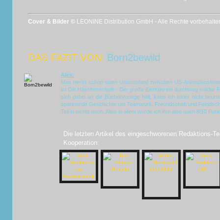
Cover & Bilder ©
LEONINE Distribution GmbH - Alle Rechte vorbehalte
DAS FAZIT VON:
Born2bewild
Alex:
Man merkt schon einen Unterschied zwischen US-Animationsfilm
ist
Die Häschenschule - Der große Eierklau
ein durchweg solider Fi
sich dabei an die Büchervorlage hält, kann ich leider nicht beurtei
spannende Geschichte um Teamwork, Freundschaft und Feindschaf
Teil in nichts nach. Alles in allem würde ich ihm also auch 8/10 Pun
Die letzten Artikel des eingeschworenen Redaktions-Te
Kooperation: