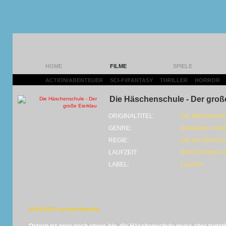
HOME
FILME
SPIELE
ACTION/ABENTEUER
|
SCI-FI/FANTASY
|
THRILLER
|
HORROR
|
Die Häschenschule - Der große
ORIGINALTITEL:
Die Häschenschu
GENRE:
Animation • Kind
REGIE:
Ute von Müncho
LAUFZEIT:
DVD (73 Min) • 
LABEL:
Leonine
04.08.2022 von Born2bewild