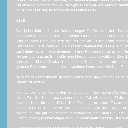
Ostern ist zwar noch etwas hin, die Häschenschule muss aber trotzd
Ob sich
Die Häschenschule - Der große Eierklau
als würdige Nachf
nur ein faules Ei ist, erfahrt Ihr in unserem Review…
Inhalt
Wie jedes Jahr laufen die Vorbereitungen für Ostern in der Häsch
Stadthase möchte natürlich auch wieder mithelfen und macht sich auf den
Mitglied einer Gang und legt sich mit ihm an. Er klaut ihm sogar 
Häschenschule zu kommen. Da Max Leo offenbart hat, dass er ein Ost
zur Schule hat, schmiedet er einen finsteren Plan um sich zu rächen. N
Herausforderung an. Er möchte zum Meisterhasen gewählt werden, doch
muss seine Meisterfähigkeit finden und sich so als würdig erweisen.
goldene Ei schwarz und die Hasen verlieren ihren Verschwindibus-Zau
Wird es den Osterhasen gelingen, auch ohne das goldene Ei die 
Ostern zu retten?
Fünf Jahre sind seit dem ersten Teil vergangen. Nun also mit
Die Häsc
zweite Teil. Hier kommt auch wieder der Konflikt zwischen den Füchse
nutzt auch sie für seine Pläne. Der Film zeigt mit Maxs Entwickl
Freundschaft ist. Das Ganze wird dann durch mystische Fähigkeiten u
zweite Teil ein gut gelungener Animationsfilm, der Kinder in ihre
Spannungsbogen überzeugen kann. Für einen deutschen Film ist er auf 