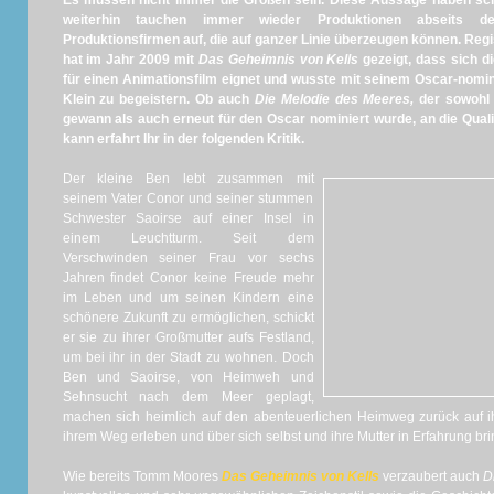
Es müssen nicht immer die Großen sein. Diese Aussage haben scho
weiterhin tauchen immer wieder Produktionen abseits d
Produktionsfirmen auf, die auf ganzer Linie überzeugen können. Re
hat im Jahr 2009 mit
Das Geheimnis von Kells
gezeigt, dass sich d
für einen Animationsfilm eignet und wusste mit seinem Oscar-nomi
Klein zu begeistern. Ob auch
Die Melodie des Meeres,
der sowohl
gewann als auch erneut für den Oscar nominiert wurde, an die Qual
kann erfahrt Ihr in der folgenden Kritik.
Der kleine Ben lebt zusammen mit
seinem Vater Conor und seiner stummen
Schwester Saoirse auf einer Insel in
einem Leuchtturm. Seit dem
Verschwinden seiner Frau vor sechs
Jahren findet Conor keine Freude mehr
im Leben und um seinen Kindern eine
schönere Zukunft zu ermöglichen, schickt
er sie zu ihrer Großmutter aufs Festland,
um bei ihr in der Stadt zu wohnen. Doch
Ben und Saoirse, von Heimweh und
Sehnsucht nach dem Meer geplagt,
machen sich heimlich auf den abenteuerlichen Heimweg zurück auf i
ihrem Weg erleben und über sich selbst und ihre Mutter in Erfahrung brin
Wie bereits Tomm Moores
Das Geheimnis von Kells
verzaubert auch
D