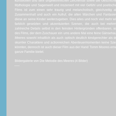
kunstvollen und sehr ungewöhnlichen Zeichenstil sowie die Geschichte, 
Mythologie und Sagenwelt und inszeniert mit viel Gefühl und poetisch
Films ist zum einen sehr traurig und melancholisch, gleichzeitig 
Zusammenhalt und auch ein Aufruf, die alten Märchen und Fantasie
diese an seine Kinder weiterzugeben. Dies alles und noch viel mehr wi
farblich gesetzten und akzentuierten Szenen, die auch bei meh
zahlreiche Details selbst in den feinsten Hintergründen offenbaren,
des Films, der dem Zuschauer ein ums andere Mal eine feine Gänsehaut
Meeres
sowohl inhaltlich als auch optisch deutlich kindgerechter als d
skurriler Charaktere und actionreichen Abenteuermomenten keine Szen
könnten, dennoch ist auch dieser Film aus der Hand Tomm Moores erneut
ganze Familie bietet.
Bildergalerie von Die Melodie des Meeres (4 Bilder)