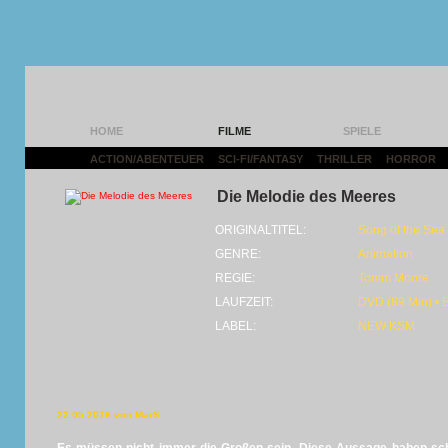
HOME
FILME
SPIELE
ACTION/ABENTEUER
|
SCI-FI/FANTASY
|
THRILLER
|
HORROR
|
Die Melodie des Meeres
ORIGINALTITEL:
Song of the Sea
GENRE:
Animation
REGIE:
Tomm Moore
LAUFZEIT:
DVD (89 Min) • 
LABEL:
NEW KSM
22.05.2016 von MarS