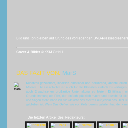
Bild und Ton bleiben auf Grund des vorliegenden DVD-Pressescreener
Cover & Bilder ©
KSM GmbH
DAS FAZIT VON:
MarS
Kunstvoll gezeichnet, inhaltlich emotional und berührend, abenteuerli
Meeres
. Die Geschichte ist auch für die Kleinsten einfach zu verfolg
auch Erwachsenen großartige Unterhaltung zu bieten. Einfühlsam un
Grundstimmung ein Film, der einfach glücklich macht und sowohl für di
und Sagen steht, kann ich
Die Melodie des Meeres
nur jedem ans Herz leg
geblieben ist. Wem
Das Geheimnis von Kells
bereits gefallen hat, der kan
Die letzten Artikel des Redakteurs: