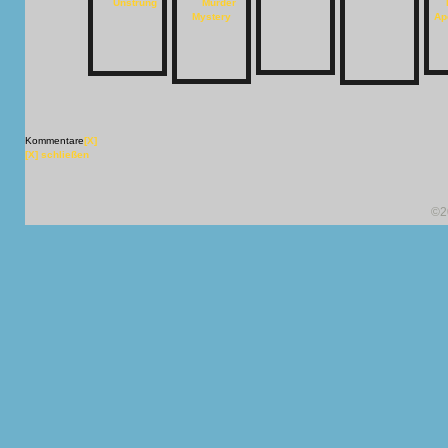
Kommentare
[X]
[X] schließen
©2