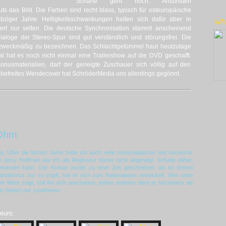
Schärfe geht noch. Ansonsten
 das Bild. Die Farben sind recht blass, typisch für osteuropäische
bziger Jahre. Helligkeitsschwankungen halten sich dafür aber in
WA
tert nur selten. Die deutsche Synchronisation stammt anscheinend
ialoge der Stereo-Spur sind gut verständlich und störungsfrei. Die
s zweckmäßig zu bezeichnen. Das Schlachtgetümmel haut heutzutage
hat es noch nicht einmal eine Trailershow auf die DVD geschafft.
 Bonusmaterialien, darf der geneigte Zuschauer sich völlig auf den
o befreites Wendecover hat SchröderMedia uns allerdings gegönnt.
Ohm
ug. Über die letzten Jahre habe ich auch viele osteuropäische und russische
 Jerzy Hoffman war ich als Regisseur bisher nicht abgeneigt. Schade daher,
bgewinnen kann. Der Roman wurde zu einer Zeit geschrieben, als es keinen
triotismus nur so tropft, hat er sich zum Nationalepos entwickelt. Wer unter
m Werk zeigt, soll ihn sich anschauen, jedem anderen dient er höchstens als
r (leider) nur zustimmen.
eurs: