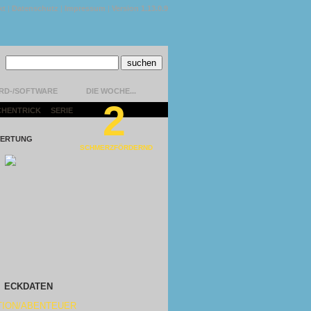
kt
|
Datenschutz
|
Impressum
|
Version 1.13.0.9
RD-/SOFTWARE
DIE WOCHE...
2
CHENTRICK
|
SERIE
|
ERTUNG
SCHMERZFÖRDERND
ECKDATEN
TION/ABENTEUER