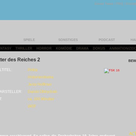
Unser Team
|
FAQ
|
Konta
SPIELE
SONSTIGES
PODCAST
HA
FANTASY
|
THRILLER
|
HORROR
|
KOMÖDIE
|
DRAMA
|
DOKUS
|
ANIMATION/ZEI
tter des Reiches 2
BEW
LTITEL:
Potop
Historiendrama
Jerzy Hoffman
ARSTELLER:
Daniel Olbrychski
T:
ca. 100 Minuten
WGF
AC