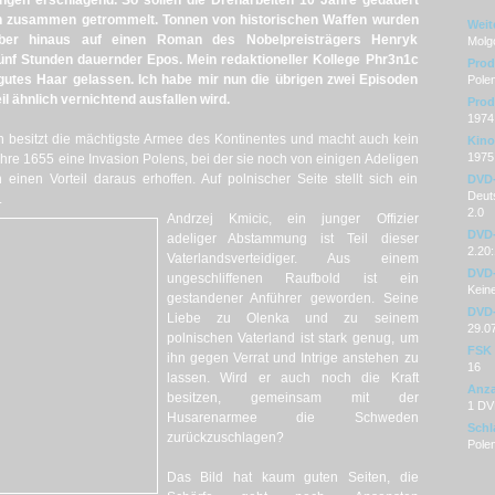
ingen erschlagend. So sollen die Dreharbeiten 10 Jahre gedauert
en zusammen getrommelt. Tonnen von historischen Waffen wurden
Weit
ber hinaus auf einen Roman des Nobelpreisträgers Henryk
Molg
ünf Stunden dauernder Epos. Mein redaktioneller Kollege Phr3n1c
Prod
n gutes Haar gelassen. Ich habe mir nun die übrigen zwei Episoden
Pole
l ähnlich vernichtend ausfallen wird.
Prod
1974
 besitzt die mächtigste Armee des Kontinentes und macht auch kein
Kino
1975
ahre 1655 eine Invasion Polens, bei der sie noch von einigen Adeligen
 einen Vorteil daraus erhoffen. Auf polnischer Seite stellt sich ein
DVD
Deuts
.
2.0
Andrzej Kmicic, ein junger Offizier
DVD-
adeliger Abstammung ist Teil dieser
2.20
Vaterlandsverteidiger. Aus einem
DVD-
ungeschliffenen Raufbold ist ein
Kein
gestandener Anführer geworden. Seine
DVD-
Liebe zu Olenka und zu seinem
29.0
polnischen Vaterland ist stark genug, um
FSK
ihn gegen Verrat und Intrige anstehen zu
16
lassen. Wird er auch noch die Kraft
Anza
besitzen, gemeinsam mit der
1 D
Husarenarmee die Schweden
Schl
zurückzuschlagen?
Polen
Das Bild hat kaum guten Seiten, die