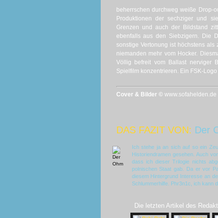
beherrschen durchweg weiße Drop-outs
Produktionen der sechziger und sie
Grenzen und auch der Bildstand zit
ebenfalls aus den Siebzigern. Die D
sonstige Vertonung ist höchstens al
niemanden mehr vom Hocker. Diesmal 
Völlig befreit vom Ballast nerviger
Spielfilm konzentrieren. Ein FSK-Log
Cover & Bilder ©
www.sofahelden.de
DAS FAZIT VON:
Der 
Ich stehe ja an sich auf so ein Ze
Historiendramen gesehen. Auch von
dass ich dieser Trilogie nichts a
polnischen Staat gab. Da er vor Pa
diesem Hintergrund Interesse an de
Schlummerhilfe. Phr3n1c, ich kann di
Die letzten Artikel des Redakt