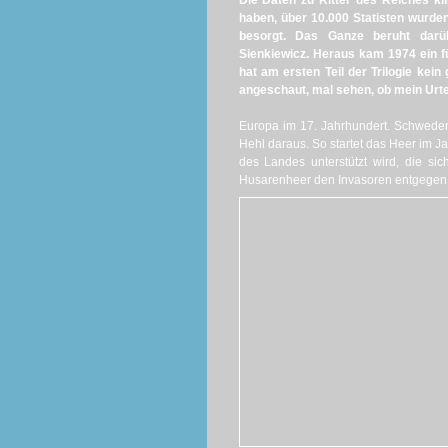
Die Daten zu Ritter des Reiches kl
haben, über 10.000 Statisten wurd
besorgt. Das Ganze beruht darü
Sienkiewicz. Heraus kam 1974 ein f
hat am ersten Teil der Trilogie kei
angeschaut, mal sehen, ob mein Urtei
Europa im 17. Jahrhundert. Schweden
Hehl daraus. So startet das Heer im J
des Landes unterstützt wird, die sich
Husarenheer den Invasoren entgegen