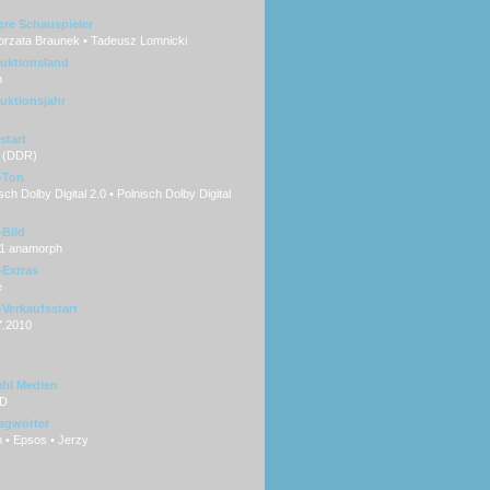
ere Schauspieler
orzata Braunek • Tadeusz Lomnicki
uktionsland
n
uktionsjahr
start
 (DDR)
-Ton
ch Dolby Digital 2.0 • Polnisch Dolby Digital
Bild
:1 anamorph
Extras
e
Verkaufsstart
7.2010
hl Medien
VD
agwörter
 • Epsos • Jerzy