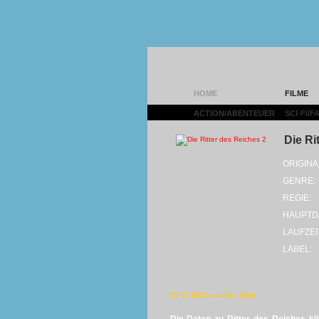
HOME
FILME
ACTION/ABENTEUER
|
SCI-FI/
Die Ri
ORIGINA
GENRE:
REGIE:
HAUPTD
LAUFZEI
LABEL:
30.01.2011 von Der Ohm