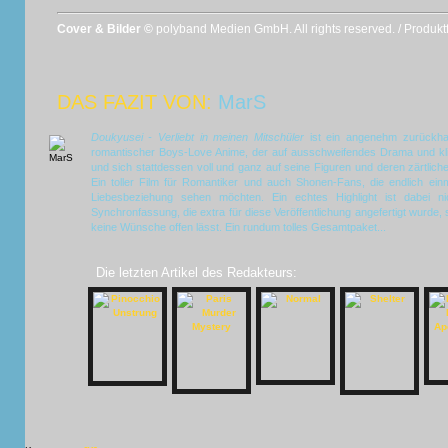
Cover & Bilder ©
polyband Medien GmbH. All rights reserved. / Produk
DAS FAZIT VON:
MarS
Doukyusei - Verliebt in meinen Mitschüler
ist ein angenehm zurückhalte
romantischer Boys-Love Anime, der auf ausschweifendes Drama und kli
und sich stattdessen voll und ganz auf seine Figuren und deren zärtlich
Ein toller Film für Romantiker und auch Shonen-Fans, die endlich ei
Liebesbeziehung sehen möchten. Ein echtes Highlight ist dabei n
Synchronfassung, die extra für diese Veröffentlichung angefertigt wurde, s
keine Wünsche offen lässt. Ein rundum tolles Gesamtpaket...
Die letzten Artikel des Redakteurs: