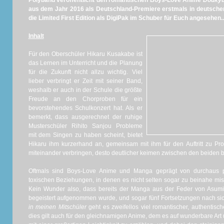
Polyband veröffentlicht den romantischen Boys-Love Anime
Doukyus
aus dem Jahr 2016 als Deutschland-Premiere erstmals in deutsche
die Limited First Edition als DigiPak im Schuber für Euch angesehen..
Inhalt
Für den Oberschüler Hikaru Kusakabe ist
das Lernen im Unterricht und die Planung
für die Zukunft nicht allzu wichtig. Viel
lieber verbringt er Zeit mit seiner Band,
weshalb er auch in der Schule die größte
Freude an den Chorproben für ein
bevorstehendes Schulkonzert hat. Als er
bemerkt, dass ausgerechnet der ruhige
Musterschüler Rihito Sanjou Probleme
mit dem Singen zu haben scheint, bietet
Hikaru ihm kurzerhand an, gemeinsam mit ihm für den Auftritt zu Pr
miteinander verbringen, desto deutlicher keimen zwischen den beiden b
Oftmals sind Boys-Love Anime und Manga geprägt von durchaus p
toxischen Beziehungen, in denen es nicht selten sogar zu beinahe m
Kein Wunder also, dass bereits der Manga aus der Feder von Asu
begeistert aufgenommen wurde, und sogar fünf Fortsetzungen nach si
in meinen Mitschüler
geht es zweifellos viel romantischer, authentis
dies gilt auch für den gleichnamigen Anime, dem es auf wunderbare Art