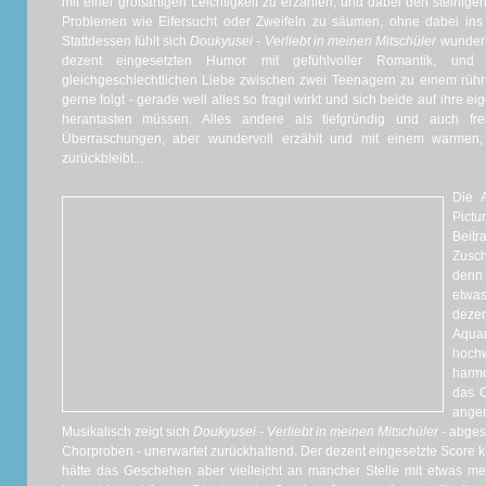
mit einer großartigen Leichtigkeit zu erzählen, und dabei den steinig
Problemen wie Eifersucht oder Zweifeln zu säumen, ohne dabei ins 
Stattdessen fühlt sich
Doukyusei - Verliebt in meinen Mitschüler
wunderb
dezent eingesetzten Humor mit gefühlvoller Romantik, und 
gleichgeschlechtlichen Liebe zwischen zwei Teenagern zu einem rühr
gerne folgt - gerade weil alles so fragil wirkt und sich beide auf ihre ei
herantasten müssen. Alles andere als tiefgründig und auch f
Überraschungen, aber wundervoll erzählt und mit einem warmen
zurückbleibt...
Die 
Pictu
Beit
Zusch
denn 
etwa
deze
Aqua
hoc
harmo
das C
ange
Musikalisch zeigt sich
Doukyusei - Verliebt in meinen Mitschüler
- abges
Chorproben - unerwartet zurückhaltend. Der dezent eingesetzte Score k
hätte das Geschehen aber vielleicht an mancher Stelle mit etwas me