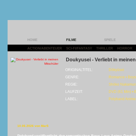
HOME
FILME
SPIELE
ACTION/ABENTEUER
|
SCI-FI/FANTASY
|
THRILLER
|
HORROR
|
Doukyusei - Verliebt in meinen
ORIGINALTITEL:
Dōkyūsei
GENRE:
Romance • Boys
REGIE:
Shōko Nakamur
LAUFZEIT:
DVD (61 Min) • 
LABEL:
Polyband Anime
10.06.2026 von MarS