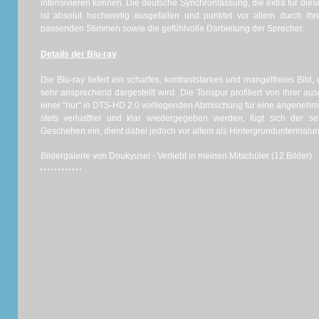
intensivieren können. Die deutsche Synchronfassung, die extra für diese
ist absolut hochwertig ausgefallen und punktet vor allem durch ih
passenden Stimmen sowie die gefühlvolle Darbietung der Sprecher.
Details der Blu-ray
Die Blu-ray liefert ein scharfes, kontraststarkes und mangelfreies Bild,
sehr ansprechend dargestellt wird. Die Tonspur profitiert von ihrer a
einer "nur" in DTS-HD 2.0 vorliegenden Abmischung für eine angeneh
stets verlustfrei und klar wiedergegeben werden, fügt sich der 
Geschehen ein, dient dabei jedoch vor allem als Hintergrunduntermalu
Bildergalerie von Doukyusei - Verliebt in meinen Mitschüler (12 Bilder)