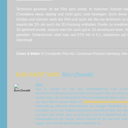
Technisch gesehen ist der Film sehr solide. In manchen Szenen ha
Charaktere etwas staksig und nicht ganz rund bewegen. Doch diese 
Großen und Ganzen weiß der Film und auch die Blu-ray technisch zu ü
sowohl die 2D- als auch die 3D-Fassung enthalten. Positiv zu erwähnen 
3D getrimmt wurde, sodass man ihn auch gut in 2D anschauen kann. So
gehalten. Tontechnisch setzt man auf DTS HD in 5.1, wahlweise auf
überzeugt.
Cover & Bilder ©
Constantin Film AG / Universal Pictures Germany. All
DAS FAZIT VON:
Born2bewild
Alex:
Nun ja, würde ich nun den amerikanischen Film
Drac
Kinderbuchverfilmung
Drachenreiter
bevorzugen? Das ist ehrlich 
würde sagen, der amerikanische Film hat minimal die Nase vorne,
aus dem Bauch heraus finde ich
Drachenzähmen leicht gema
Unterhaltung, während
Drachenreiter
ein richtiger Kinderfilm is
vermutlich auch sein Prädikat besonders wertvoll erhalten hat. Alle
von dem man merkt, dass er nicht ganz mit dem Mainstream der 
Individualität mit sich bringt. Daher komme ich Ihn auf sehr gu
sagen, dass mir die Buchvorlage unbekannt ist.