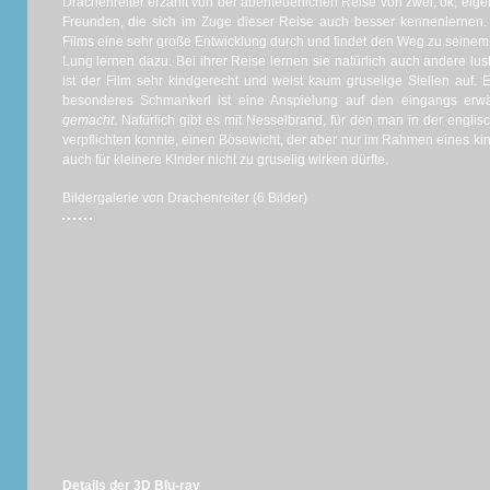
Drachenreiter erzählt von der abenteuerlichen Reise von zwei, ok, eige
Freunden, die sich im Zuge dieser Reise auch besser kennenlernen
Films eine sehr große Entwicklung durch und findet den Weg zu seinem
Lung lernen dazu. Bei ihrer Reise lernen sie natürlich auch andere l
ist der Film sehr kindgerecht und weist kaum gruselige Stellen auf. E
besonderes Schmankerl ist eine Anspielung auf den eingangs er
gemacht
. Natürlich gibt es mit Nesselbrand, für den man in der engli
verpflichten konnte, einen Bösewicht, der aber nur im Rahmen eines ki
auch für kleinere Kinder nicht zu gruselig wirken dürfte.
Bildergalerie von Drachenreiter (6 Bilder)
Details der 3D Blu-ray