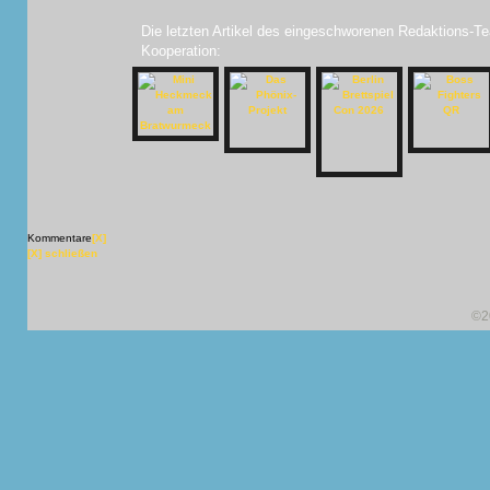
Die letzten Artikel des eingeschworenen Redaktions-Te
Kooperation:
Kommentare
[X]
[X] schließen
©2