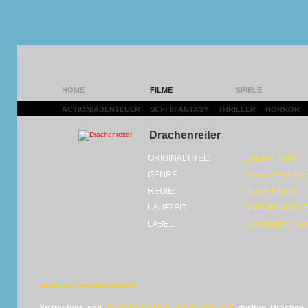
HOME
FILME
SPIELE
ACTION/ABENTEUER
|
SCI-FI/FANTASY
|
THRILLER
|
HORROR
|
Drachenreiter
ORIGINALTITEL:
Dragon Rider
GENRE:
Kinder • Familie
REGIE:
Tomer Eshed
LAUFZEIT:
DVD (87 Min) • 
LABEL:
Constantin / High
24.03.2021 von Born2bewild