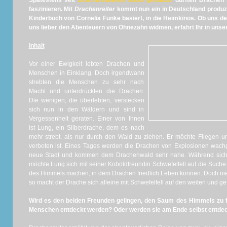
Spätestens seit
Drachenzähmen leicht gemacht
dürften Drachen n
faszinieren. Mit
Drachenreiter
kommt nun ein in Deutschland produzi
Kinderbuch von Cornelia Funke basiert, in die Heimkinos. Ob uns d
uns lieber den Abenteuern von Ohnezahn widmen, erfahrt Ihr in un
Inhalt
Vor einer Ewigkeit lebten Drachen und
Menschen in Einklang. Doch irgendwann
strebten die Menschen zu sehr nach
Macht und unterdrückten die Drachen.
Die wenigen, die überlebten, verstecken
sich nun in den Wäldern und sind in
Vergessenheit geraten. Einer von Ihnen
ist Lung, ein Silberdrache, dem es nach
mehr strebt, als nur durch den Wald zu ziehen. Er möchte Fliegen 
verboten ist. Eines Tages werden die Drachen von Explosionen wach
neue Stadt und kommen dem Drachenwald sehr nahe. Während sich a
möchte Lung sich mit seiner Koboldfreundin Schwefelfell auf die S
des Himmels machen, in dem Drachen friedlich Leben können. Doch n
so macht der Drache sich alleine mit Schwefelfell auf den weiten und 
Wird es den beiden Freunden gelingen, den Saum des Himmels zu f
Menschen entdeckt werden? Oder werden sie am Ende selbst entd