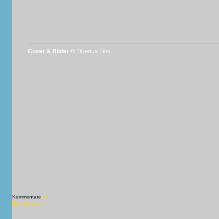
Cover & Bilder ©
Tiberius Film
Kommentare
[X]
[X] schließen