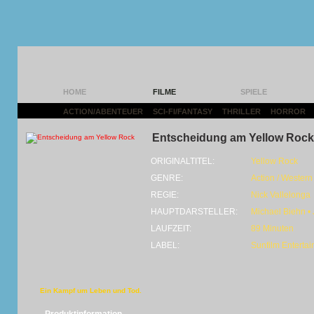
HOME
FILME
SPIELE
ACTION/ABENTEUER
|
SCI-FI/FANTASY
|
THRILLER
|
HORROR
|
Entscheidung am Yellow Rock
ORIGINALTITEL:
Yellow Rock
GENRE:
Action / Western
REGIE:
Nick Vallelonga
HAUPTDARSTELLER:
Michael Biehn •
LAUFZEIT:
89 Minuten
LABEL:
Sunfilm Enterta
Ein Kampf um Leben und Tod.