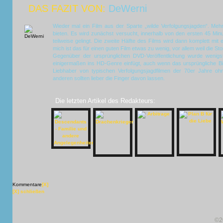
DAS FAZIT VON:
DeWerni
Wieder mal ein Film aus der Sparte „wilde Verfolgungsjagden“. Mehr
bieten. Es wird zunächst versucht, innerhalb von den ersten 45 Mi
teilweise gelingt. Die zweite Hälfte des Films wird dann komplett mit e
mich ist das für einen guten Film etwas zu wenig, vor allem weil die Sto
Gegenüber der ursprünglichen DVD-Veröffentlichung wurde wenigst
einigermaßen ins HD-Genre einfügt, auch wenn das ursprüngliche Bild
Liebhaber von typischen Verfolgungsjagdfilmen der 70er Jahre oh
anderen sollten lieber die Finger davon lassen.
Die letzten Artikel des Redakteurs:
Kommentare
[X]
[X] schließen
©2