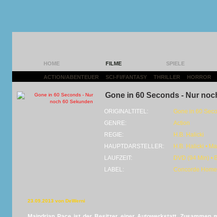
HOME
FILME
SPIELE
ACTION/ABENTEUER
|
SCI-FI/FANTASY
|
THRILLER
|
HORROR
|
Gone in 60 Seconds - Nur no
ORIGINALTITEL:
Gone in 60 Sec
GENRE:
Action
REGIE:
H.B. Halicki
HAUPTDARSTELLER:
H.B. Halicki • M
LAUFZEIT:
DVD (94 Min) • B
LABEL:
Concorde Home 
23.09.2013 von DeWerni
Maindrian Pace ist der Besitzer einer Autowerkstatt. Zusammen m