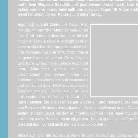
mehr dem illegalen Geschäft mit gestohlenen Autos nach. Nun h
bekommen – er muss innerhalb von ein paar Tagen 48 Autos steh
bleibt natürlich vor der Polizei nicht unbemerkt…
Eigentlich scheint Maindrian Pace (H.B.
Halicki) ein ehrlicher Mann zu sein. Er ist
der Chef einer Autoschrauberwerkstatt
mitten in Long Beach. Allerdings geht er
diesem ehrlichen Job nur nach außen hin
und nebenbei nach. In Wirklichkeit macht
er gemeinsam mit seiner Crew illegale
Geschäfte. Er kauft alte, defekte Autos auf
dem Schrottplatz günstig ein, um
anschließend die Seriennummer zu
entfernen, den Kilometerstand zu notieren
und um sie zu guter Letzt ersatzteilmäßig
auszuschlachten. Dann stielt er die
entsprechenden Autos und baut die
Seriennummer der alten Fahrzeuge wieder ein und verkauft diese Auto
den Ermittlern bisher perfekt entgehen. Doch nun bekommt er die Cha
Auftrag zugeschustert, bei dem er innerhalb von wenigen Tagen 48 L
ausliefern muss. Sollte er rechtzeitig liefern, haben er und seine Crew f
Dies soll dann vorerst auch der letzte Coup bleiben…
Also macht sich die Gang ans Werk. In der nächsten Zeit verschwin