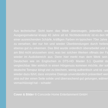
Aus technischer Sicht kann das Werk überzeugen, jedenfalls we
Ausgangsmaterial knapp 40 Jahre alt ist. Nichtsdestotrotz ist es den 
einer ausreichenden Schärfe, kräftigen Farben im typischen 70er Jahre
zu versehen, der nur hin und wieder Überblendungen durch hellere 
ebenso gut zu erkennen. Das Bild wurde ordentlich überarbeitet und n
am Bild nicht anzusehen sind, was bei solchen Werken oftmals der Fa
wieder im Audiobereich aus. Denn hier merkt man dem Werk sein
Deutschen wie im Englischen in DTS-HD Master 5.1 Qualität da
vergleichbar. Wer wirklich in einen Hörgenuss kommen möchte, der soll
deutsche Tonspur klingt viel zu blechern, wenig authentisch und ist z
wieder dazu führt, dass einzelne Dialoge unverständlich präsentiert wer
also auf der einen Seite solide und überraschend gut gelungen, währen
vernachlässigt hat – schade!
Cover & Bilder ©
Concorde Home Entertainment GmbH