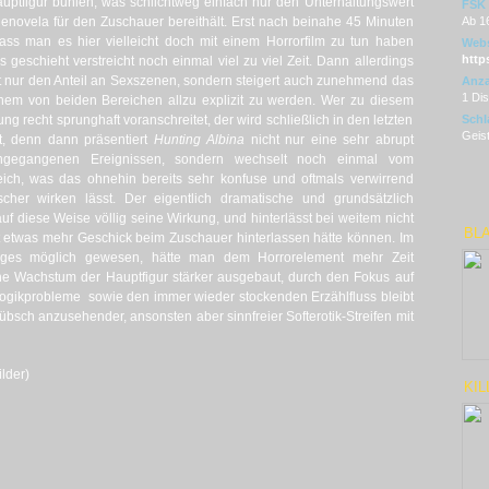
ptfigur buhlen, was schlichtweg einfach nur den Unterhaltungswert
FSK
enovela für den Zuschauer bereithält. Erst nach beinahe 45 Minuten
Ab 1
ass man es hier vielleicht doch mit einem Horrorfilm zu tun haben
Webs
http
 geschieht verstreicht noch einmal viel zu viel Zeit. Dann allerdings
t nur den Anteil an Sexszenen, sondern steigert auch zunehmend das
Anza
1 Di
inem von beiden Bereichen allzu explizit zu werden. Wer zu diesem
ng recht sprunghaft voranschreitet, der wird schließlich in den letzten
Schl
Geist
t, denn dann präsentiert
Hunting Albina
nicht nur eine sehr abrupt
angegangenen Ereignissen, sondern wechselt noch einmal vom
eich, was das ohnehin bereits sehr konfuse und oftmals verwirrend
cher wirken lässt. Der eigentlich dramatische und grundsätzlich
uf diese Weise völlig seine Wirkung, und hinterlässt bei weitem nicht
BL
t etwas mehr Geschick beim Zuschauer hinterlassen hätte können. Im
iniges möglich gewesen, hätte man dem Horrorelement mehr Zeit
he Wachstum der Hauptfigur stärker ausgebaut, durch den Fokus auf
 Logikprobleme sowie den immer wieder stockenden Erzählfluss bleibt
hübsch anzusehender, ansonsten aber sinnfreier Softerotik-Streifen mit
lder)
KIL