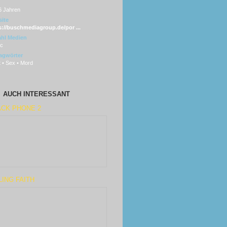
6 Jahren
ite
s://buschmediagroup.de/por ...
hl Medien
sc
agwörter
 • Sex • Mord
AUCH INTERESSANT
ACK PHONE 2
LING FAITH