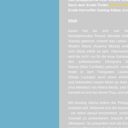
Das philippinische Kino scheint ein
Nach dem Erotik-Thriller
Bula - Ein
Erotik-Horrorfilm
Hunting Albina
, er
Inhalt
Kaum hat sie sich von ih
fremdgehenden Freund Wendell (Adr
Alandy) getrennt, scheint das Leben
Models Albina (Ayanna Misola) end
vom Glück erfüllt zu sein. Überrasc
wird sie nicht nur für die neue Kamp
des aufstrebenden Designers G
Manos (Mon Confiado) gebucht, son
findet in dem Fotografen Lawre
(Diego Loyzaga) auch einen ehrlic
und liebevollen neuen Mann an ihrer S
(Ava Mendez) von Albina Besitz, und 
handelt es sich bei dieser Frau, und w
Mit
Hunting Albina
liefern die Philip
erzählen will. Während sich die Inszen
- vor allem darauf konzentriert, sc
Ausmaß zu präsentieren, braucht
H
offenbaren. So präsentiert sich die E