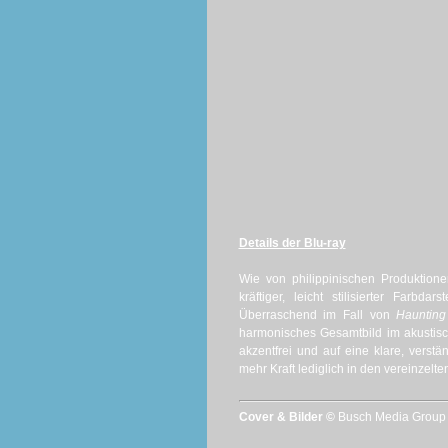
Details der Blu-ray
Wie von philippinischen Produktionen
kräftiger, leicht stilisierter Farbd
Überraschend im Fall von
Haunting
harmonisches Gesamtbild im akustisc
akzentfrei und auf eine klare, vers
mehr Kraft lediglich in den vereinze
Cover & Bilder ©
Busch Media Grou