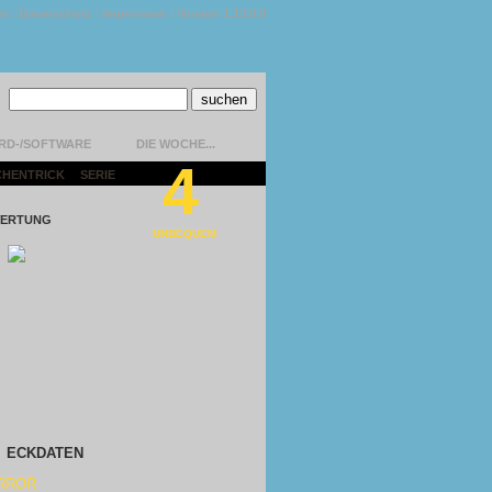
kt
|
Datenschutz
|
Impressum
|
Version 1.13.0.9
RD-/SOFTWARE
DIE WOCHE...
4
CHENTRICK
|
SERIE
|
ERTUNG
UNBEQUEM
ECKDATEN
RROR