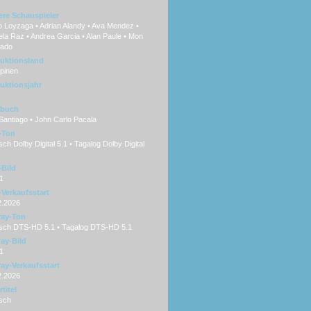
ere Schauspieler
o Loyzaga • Adrian Alandy • Ava Mendez •
la Raz • Andrea Garcia • Alan Paule • Mon
iado
uktionsland
ppinen
uktionsjahr
hbuch
Santiago • John Carlo Pacala
-Ton
ch Dolby Digital 5.1 • Tagalog Dolby Digital
Bild
1
Verkaufsstart
2.2026
ray-Ton
sch DTS-HD 5.1 • Tagalog DTS-HD 5.1
ray-Bild
1
ray-Verkaufsstart
2.2026
titel
sch