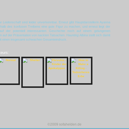
he Leidenschaft
sind leider unverkennbar. Erneut gibt Hauptdarstellerin Ayanna
erhalb des konfusen Treibens eine gute Figur zu machen, und erneut liegt der
uf der potentiell interessanten Geschichte noch auf einem gelungenen
m auf der Präsentation von nackten Tatsachen.
Haunting Albina
stellt sich damit
amit einen insgesamt schwachen Gesamteindruck.
teurs:
©2009 sofahelden.de