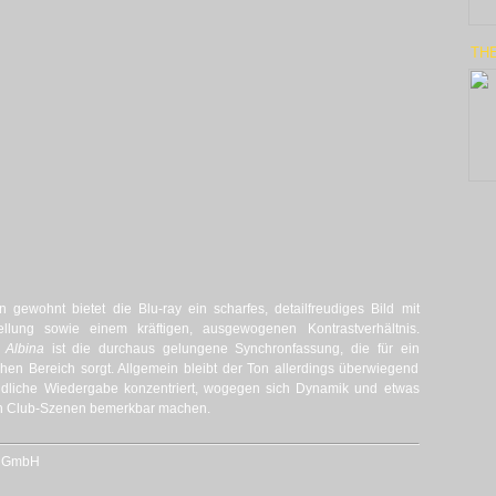
TH
 gewohnt bietet die Blu-ray ein scharfes, detailfreudiges Bild mit
arstellung sowie einem kräftigen, ausgewogenen Kontrastverhältnis.
 Albina
ist die durchaus gelungene Synchronfassung, die für ein
hen Bereich sorgt. Allgemein bleibt der Ton allerdings überwiegend
tändliche Wiedergabe konzentriert, wogegen sich Dynamik und etwas
lten Club-Szenen bemerkbar machen.
p GmbH