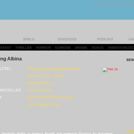
Unser Team
|
FAQ
|
Konta
SPIELE
SONSTIGES
PODCAST
HA
FANTASY
|
THRILLER
|
HORROR
|
KOMÖDIE
|
DRAMA
|
DOKUS
|
ANIMATION/ZEI
ng Albina
BEW
LTITEL:
Ang babaeng nawawala sa sarili
Horror • Erotik • Thriller
Roman Perez Jr.
ARSTELLER:
Ayanna Misola
T:
DVD (97 Min) • BD (101 Min)
Busch Media Group
HO