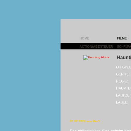
HOME
FILME
ACTION/ABENTEUER
|
SCI-FI/
Haunti
ORIGINA
GENRE:
REGIE:
HAUPTD
LAUFZEI
LABEL:
07.02.2026 von MarS