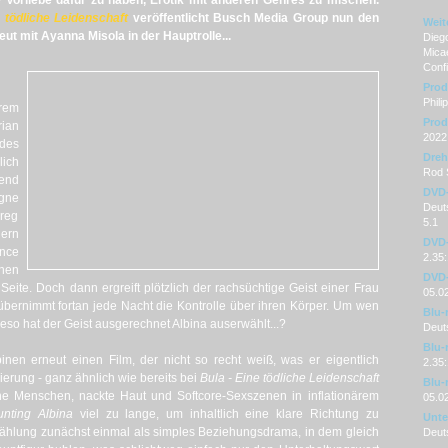
e Vorliebe dafür zu haben, Erotik mit anderen Genres zu mischen.
e tödliche Leidenschaft
veröffentlicht Busch Media Group nun den
Weit
neut mit Ayanna Misola in der Hauptrolle...
Dieg
Micae
Conf
Prod
Phili
rem
Prod
ian
2022
 des
Dre
lich
Rod 
hend
DVD
agne
Deuts
reg
5.1
dern
DVD-
nce
2.35:
hen
DVD-
eite. Doch dann ergreift plötzlich der rachsüchtige Geist einer Frau
05.0
übernimmt fortan jede Nacht die Kontrolle über ihren Körper. Um wen
Blu-
ieso hat der Geist ausgerechnet Albina auserwählt...?
Deut
Blu-
pinen erneut einen Film, der nicht so recht weiß, was er eigentlich
2.35:
ierung - ganz ähnlich wie bereits bei
Bula - Eine tödliche Leidenschaft
Blu-
höne Menschen, nackte Haut und Softcore-Sexszenen in inflationärem
05.0
unting Albina
viel zu lange, um inhaltlich eine klare Richtung zu
Unter
rzählung zunächst einmal als simples Beziehungsdrama, in dem gleich
Deut