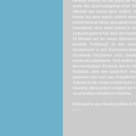
mehrere Männer um die Gunst der Hau
sowie den Spannungsgehalt einer Tel
offenbart das Ganze dann endlich, d
könnte, bis dann jedoch wirklich etwas
erhöht
Hunting Albina
sprunghaft nich
Gewaltlevel, ohne dabei jedoch in e
Zeitpunkt gedacht hat, dass die Handlu
20 Minuten auf ein neues überrasch
gesetzte "Auflösung" zu den vor
Geisterhorror in den Exorzismus-Ber
inszenierte Geschehen noch chaotis
emotional aufgeladene Twist verfehlt a
den nachhaltigen Eindruck, den er mi
Rückblick wäre hier tatsächlich e
gewidmet oder auch das charakterlic
Softcore-Erotik, einige erzählerische
Haunting Albina
jedoch lediglich ein 
verschenktem inhaltlichen Potential...
Bildergalerie von Haunting Albina (6 Bi