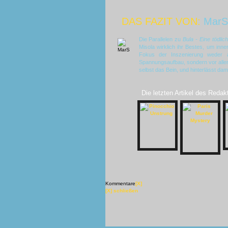
DAS FAZIT VON:
MarS
Die Parallelen zu
Bula - Eine tödlic
Misola wirklich ihr Bestes, um inn
Fokus der Inszenierung weder a
Spannungsaufbau, sondern vor alle
selbst das Bein, und hinterlässt d
Die letzten Artikel des Redak
Kommentare
[X]
[X] schließen