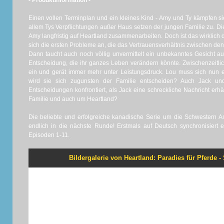
- Produktinformation -
Einen vollen Terminplan und ein kleines Kind - Amy und Ty kämpfen sic
allem Tys Verpflichtungen außer Haus setzen der jungen Familie zu. Di
Amy langfristig auf Heartland zusammenarbeiten. Doch ist das wirkli
sich die ersten Probleme an, die das Vertrauensverhältnis zwischen den 
Dann taucht auch noch völlig unvermittelt ein unbekanntes Gesicht a
Entscheidung, die ihr ganzes Leben verändern könnte. Zwischenzeitlich
ein und gerät immer mehr unter Leistungsdruck. Lou muss sich nun e
wird sie sich zugunsten der Familie entscheiden? Auch Jack un
Entscheidungen konfrontiert, als Jack eine schreckliche Nachricht erhäl
Familie und auch um Heartland?
Die beliebte und erfolgreiche kanadische Serie um die Schwestern 
endlich in die nächste Runde! Erstmals auf Deutsch synchronisiert er
Episoden 1-11.
Bildergalerie von Heartland: Paradies für Pferde - S