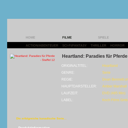
HOME
FILME
SPIELE
ACTION/ABENTEUER
|
SCI-FI/FANTASY
|
THRILLER
|
HORROR
|
Heartland: Paradies für Pferde 
ORIGINALTITEL:
Heartland
GENRE:
Serie
REGIE:
Dean Bennett un
HAUPTDARSTELLER:
Amber Marshall
LAUFZEIT:
DVD (485 Min)
LABEL:
Koch Films Gm
Die erfolgreiche kanadische Serie...