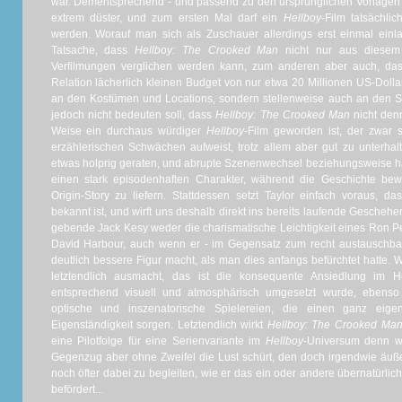
war. Dementsprechend - und passend zu den ursprünglichen Vorlagen 
extrem düster, und zum ersten Mal darf ein
Hellboy
-Film tatsächlic
werden. Worauf man sich als Zuschauer allerdings erst einmal einl
Tatsache, dass
Hellboy: The Crooked Man
nicht nur aus diesem 
Verfilmungen verglichen werden kann, zum anderen aber auch, das
Relation lächerlich kleinen Budget von nur etwa 20 Millionen US-Dol
an den Kostümen und Locations, sondern stellenweise auch an den Sp
jedoch nicht bedeuten soll, dass
Hellboy: The Crooked Man
nicht den
Weise ein durchaus würdiger
Hellboy
-Film geworden ist, der zwar 
erzählerischen Schwächen aufweist, trotz allem aber gut zu unterhalte
etwas holprig geraten, und abrupte Szenenwechsel beziehungsweise ha
einen stark episodenhaften Charakter, während die Geschichte bewu
Origin-Story zu liefern. Stattdessen setzt Taylor einfach voraus, d
bekannt ist, und wirft uns deshalb direkt ins bereits laufende Geschehe
gebende Jack Kesy weder die charismatische Leichtigkeit eines Ron P
David Harbour, auch wenn er - im Gegensatz zum recht austauschbar
deutlich bessere Figur macht, als man dies anfangs befürchtet hatte.
letztendlich ausmacht, das ist die konsequente Ansiedlung im 
entsprechend visuell und atmosphärisch umgesetzt wurde, ebenso 
optische und inszenatorische Spielereien, die einen ganz ei
Eigenständigkeit sorgen. Letztendlich wirkt
Hellboy: The Crooked Ma
eine Pilotfolge für eine Serienvariante im
Hellboy
-Universum denn wi
Gegenzug aber ohne Zweifel die Lust schürt, den doch irgendwie äuß
noch öfter dabei zu begleiten, wie er das ein oder andere übernatürl
befördert...