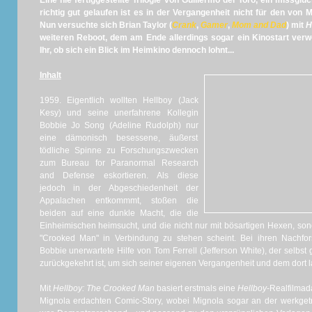
Eine nie fertiggestellte Trilogie von Guillermo del Toro, ein missgl
richtig gut gelaufen ist es in der Vergangenheit nicht für den von 
Nun versuchte sich Brian Taylor (
Crank
,
Gamer
,
Mom and Dad
) mit
H
weiteren Reboot, dem am Ende allerdings sogar ein Kinostart verwe
Ihr, ob sich ein Blick im Heimkino dennoch lohnt...
Inhalt
1959. Eigentlich wollten Hellboy (Jack
Kesy) und seine unerfahrene Kollegin
Bobbie Jo Song (Adeline Rudolph) nur
eine dämonisch besessene, äußerst
tödliche Spinne zu Forschungszwecken
zum Bureau for Paranormal Research
and Defense eskortieren. Als diese
jedoch in der Abgeschiedenheit der
Appalachen entkommmt, stoßen die
beiden auf eine dunkle Macht, die die
Einheimischen heimsucht, und die nicht nur mit bösartigen Hexen, so
"Crooked Man" in Verbindung zu stehen scheint. Bei ihren Nach
Bobbie unerwartete Hilfe von Tom Ferrell (Jefferson White), der selbst 
zurückgekehrt ist, um sich seiner eigenen Vergangenheit und dem dort l
Mit
Hellboy: The Crooked Man
basiert erstmals eine
Hellboy
-Realfilmad
Mignola erdachten Comic-Story, wobei Mignola sogar an der werkget