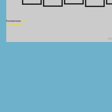
Kommentare
[X]
[X] schließen
©2