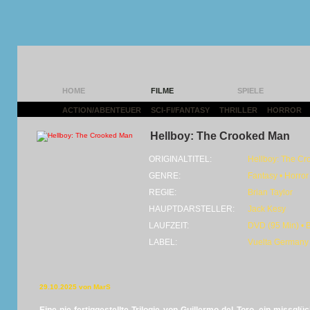
HOME
FILME
SPIELE
ACTION/ABENTEUER
|
SCI-FI/FANTASY
|
THRILLER
|
HORROR
|
Hellboy: The Crooked Man
ORIGINALTITEL:
Hellboy: The C
GENRE:
Fantasy • Horror
REGIE:
Brian Taylor
HAUPTDARSTELLER:
Jack Kesy
LAUFZEIT:
DVD (95 Min) • 
LABEL:
Vuelta Germany
29.10.2025 von MarS