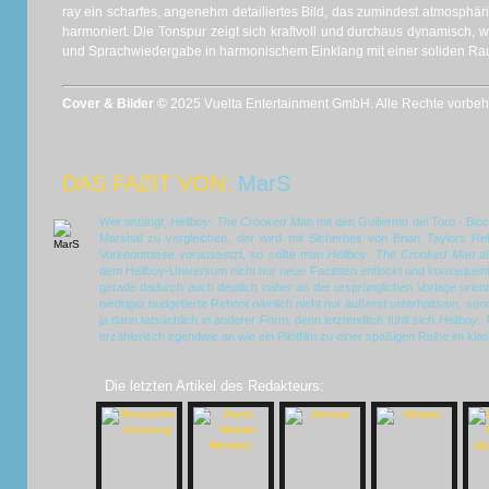
ray ein scharfes, angenehm detailiertes Bild, das zumindest atmosphär
harmoniert. Die Tonspur zeigt sich kraftvoll und durchaus dynamisch, w
und Sprachwiedergabe in harmonischem Einklang mit einer soliden R
Cover & Bilder ©
2025 Vuelta Entertainment GmbH. Alle Rechte vorbehal
DAS FAZIT VON:
MarS
Wer anfängt,
Hellboy: The Crooked Man
mit den Guillermo del Toro - Bl
Marshal zu vergleichen, der wird mit Sicherheit von Brian Taylors R
Vorkenntnisse voraussetzt, so sollte man
Hellboy: The Crooked Man
al
dem Hellboy-Universum nicht nur neue Facetten entlockt und konsequent
gerade dadurch auch deutlich näher an der ursprünglichen Vorlage orienti
niedriger budgetierte Reboot nämlich nicht nur äußerst unterhaltsam, sond
ja dann tatsächlich in anderer Form, denn letztendlich fühlt sich
Hellboy:
erzählerisch irgendwie an wie ein Pilotfilm zu einer spaßigen Reihe im kla
Die letzten Artikel des Redakteurs: