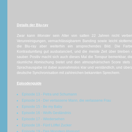
Details der Blu-ray
Zwar kann
Monster
sein Alter von satten 22 Jahren nicht verbe
Verunreinigungen, vernachlässigbarem Banding sowie leicht stotter
die Blu-ray aber weiterhin ein ansprechendes Bild. Die Farb
Kontrastumfang gut ausbalanciert, und die meiste Zeit über bleiben
sauber. Positiv macht sich auch dieses Mal die Tonspur bemerkbar, d
räumliche Abmischung bietet und den atmosphärischen Score stets
Sprachausgabe ist dabei ausnahmslos klar und verständlich, und über
deutsche Synchronisation mit zahlreichen bekannten Sprechern.
Episodenguide
Episode 13 - Petra und Schumann
Episode 14 - Der verlassene Mann, die verlassene Frau
Episode 15 - Be my Baby
Episode 16 - Wolfs Geständnis
Episode 17 - Wiedersehen
Episode 18 - Fünf Löffel Zucker
Episode 19 - Des Monsters Abgrund