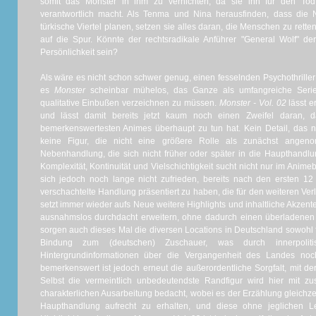
somit das Monster in ihm zu vernichten, da sie ihn für den Tod 
verantwortlich macht. Als Tenma und Nina herausfinden, dass die
türkische Viertel planen, setzen sie alles daran, die Menschen zu ret
auf die Spur. Könnte der rechtsradikale Anführer "General Wolf" d
Persönlichkeit sein?
Als wäre es nicht schon schwer genug, einen fesselnden Psychothriller 
es
Monster
scheinbar mühelos, das Ganze als umfangreiche Seri
qualitative Einbußen verzeichnen zu müssen.
Monster - Vol. 02
lässt e
und lässt damit bereits jetzt kaum noch einen Zweifel daran,
bemerkenswertesten Animes überhaupt zu tun hat. Kein Detail, das ni
keine Figur, die nicht eine größere Rolle als zunächst ange
Nebenhandlung, die sich nicht früher oder später in die Haupthand
Komplexität, Kontinuität und Vielschichtigkeit sucht nicht nur im Anim
sich jedoch noch lange nicht zufrieden, bereits nach den ersten 1
verschachtelte Handlung präsentiert zu haben, die für den weiteren Ve
setzt immer wieder aufs Neue weitere Highlights und inhaltliche Akzen
ausnahmslos durchdacht erweitern, ohne dadurch einen überladenen E
sorgen auch dieses Mal die diversen Locations in Deutschland sowohl fü
Bindung zum (deutschen) Zuschauer, was durch innerpolit
Hintergrundinformationen über die Vergangenheit des Landes noch w
bemerkenswert ist jedoch erneut die außerordentliche Sorgfalt, mit de
Selbst die vermeintlich unbedeutendste Randfigur wird hier mit zu
charakterlichen Ausarbeitung bedacht, wobei es der Erzählung gleichzeit
Haupthandlung aufrecht zu erhalten, und diese ohne jeglichen Le