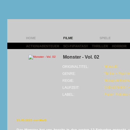
HOME
FILME
SPIELE
ACTION/ABENTEUER
|
SCI-FI/FANTASY
|
THRILLER
|
HORROR
|
Monster - Vol. 02
ORIGINALTITEL:
Monsutā
GENRE:
Thriller • Psychot
REGIE:
Masayuki Kojim
LAUFZEIT:
DVD (276 Min) •
LABEL:
Plaion Pictures
23.05.2023 von MarS