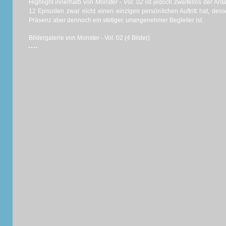
Highlight innerhalb von
Monster - Vol. 02
ist jedoch zweifellos der Ant
12 Episoden zwar nicht einen einzigen persönlichen Auftritt hat, de
Präsenz aber dennoch ein stetiger, unangenehmer Begleiter ist.
Bildergalerie von Monster - Vol. 02 (4 Bilder)