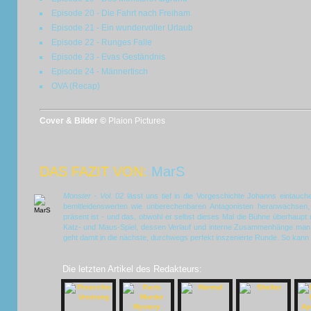
Episode 20 - Die Fahrt nach Freiham
Episode 21 - Ein wundervoller Urlaub
Episode 22 - Runges Falle
Episode 23 - Evas Geständnis
Episode 24 - Männertisch
OVA (Recap)
Cover & Bilder ©
Plaion Pictures
DAS FAZIT VON:
MarS
Monster - Vol. 02
lässt uns tief in die Vorgeschichte Johanns eintauch
bemitleidenswerten wie unberechenbaren Antagonisten heranwachsen,
präsent ist - und das, obwohl er selbst dieses Mal die Bühne überhaupt ni
Katz- und Maus-Spiel, dessen Verlauf und interne Zusammenhänge man
geht damit in die nächste, durchwegs perfekt inszenierte Runde. So kann 
Die letzten Artikel des Redakteurs: