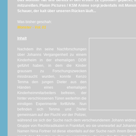
Das Monster hat uns bereits in den ersten 12 Episoden gepackt, 
mitzureißen. Plaion Pictures / KSM Anime sorgt jedenfalls mit
Monste
Schauer, der kalt über unseren Rücken läuft...
Was bisher geschah:
Monster - Vol. 01
Inhalt
Nachdem ihn seine Nachforschungen
über Johanns Vergangenheit zu einem
Kinderheim in der ehemaligen DDR
geführt haben, in dem die Kinder
grausam zu Forschungszwecken
missbraucht wurden, konnte Kenzo
Tenma den jungen Dieter aus den
Händen eines ehemaligen
Kinderheimmitarbeiters befreien, der
hinter verschlossenen Türen weiterhin die
einstigen Experimente fortführte. Nun
befinden sich Tenma und Dieter
gemeinsam auf der Flucht vor der Polizei,
während sie sich der Suche nach dem verschwundenen Johann widmen. D
Gruppe von Rechtsradikalen in Frankfurt, wo sie unerwartet auf Johan
Namen Nina Fortner ist diese ebenfalls auf der Suche nach ihrem Brude