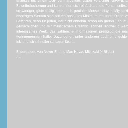
erstmals mit einem CGI-Team arbeitete. Dabei verzichtet
Never-End
Beweihräucherung und konzentriert sich einfach auf die Person selbst, 
schwieriger, gleichzeitig aber auch genialer Mensch Hayao Miyazaki 
bisherigen Werken sind auf ein absolutes Minimum reduziert. Diese V
Gefahren, denn für jeden, der nicht ohnehin schon ein großer Fan ist,
gemächlichen und minimalistischem Erzählstil schnell langweilig wer
interessantes Werk, das zahlreiche Informationen preisgibt, die ma
wahrgenommen hatte. Dazu gehört unter anderem auch eine echte
letztendlich schneller schlagen lässt...
Bildergalerie von Never-Ending Man Hayao Miyazaki (4 Bilder)