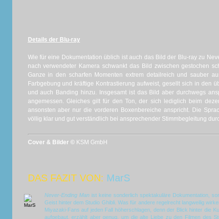
Details der Blu-ray
Wie für eine Dokumentation üblich ist auch das Bild der Blu-ray zu Ne
nach verwendeter Kamera schwankt das Bild zwischen gestochen s
Ganze in den scharfen Momenten extrem detailreich und sauber ausf
Farbgebung und kräftige Kontrastierung aufweist, gesellt sich in den ü
und auch Banding hinzu. Insgesamt ist das Bild aber durchwegs an
angemessen. Gleiches gilt für den Ton, der sich lediglich beim deze
ansonsten aber nur die vorderen Boxenbereiche anspricht. Die Spra
völlig klar und gut verständlich bei ansprechender Stimmbegleitung dur
Cover & Bilder ©
KSM GmbH
DAS FAZIT VON:
MarS
Never-Ending Man
ist keine sonderlich spektakuläre Dokumentation, so
Geist hinter dem Studio Ghibli. Was für andere regelrecht langweilig wirke
Miyazaki-Fans auf jeden Fall höherschlagen, denn der Blick hinter die K
aufgebaut, erzählt aber genug, um die alte Liebe zu den Filmen des S