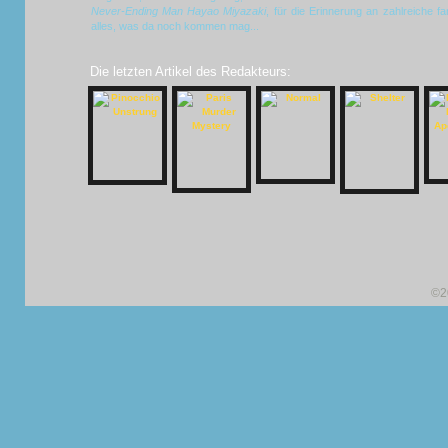
Never-Ending Man Hayao Miyazaki
, für die Erinnerung an zahlreiche f
alles, was da noch kommen mag...
Die letzten Artikel des Redakteurs:
©2