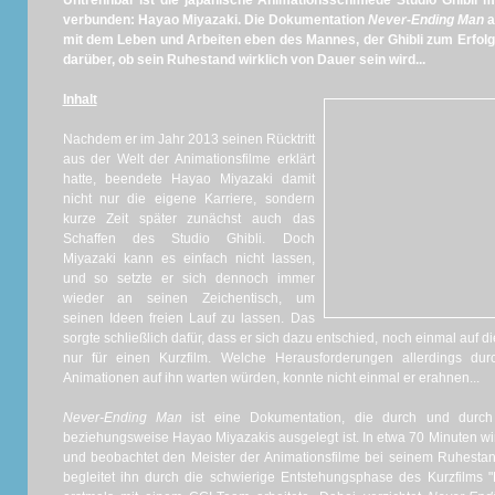
Untrennbar ist die japanische Animationsschmiede Studio Ghibli
verbunden: Hayao Miyazaki. Die Dokumentation
Never-Ending Man
a
mit dem Leben und Arbeiten eben des Mannes, der Ghibli zum Erfolg 
darüber, ob sein Ruhestand wirklich von Dauer sein wird...
Inhalt
Nachdem er im Jahr 2013 seinen Rücktritt
aus der Welt der Animationsfilme erklärt
hatte, beendete Hayao Miyazaki damit
nicht nur die eigene Karriere, sondern
kurze Zeit später zunächst auch das
Schaffen des Studio Ghibli. Doch
Miyazaki kann es einfach nicht lassen,
und so setzte er sich dennoch immer
wieder an seinen Zeichentisch, um
seinen Ideen freien Lauf zu lassen. Das
sorgte schließlich dafür, dass er sich dazu entschied, noch einmal auf 
nur für einen Kurzfilm. Welche Herausforderungen allerdings d
Animationen auf ihn warten würden, konnte nicht einmal er erahnen...
Never-Ending Man
ist eine Dokumentation, die durch und durch
beziehungsweise Hayao Miyazakis ausgelegt ist. In etwa 70 Minuten wirft
und beobachtet den Meister der Animationsfilme bei seinem Ruhestand,
begleitet ihn durch die schwierige Entstehungsphase des Kurzfilms 