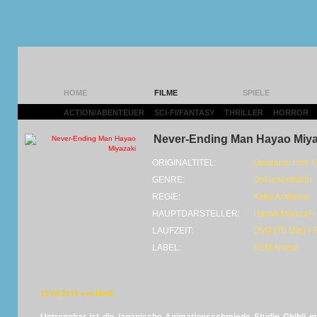
HOME
FILME
SPIELE
ACTION/ABENTEUER
|
SCI-FI/FANTASY
|
THRILLER
|
HORROR
|
Never-Ending Man Hayao Miya
ORIGINALTITEL:
Owaranai hito: 
GENRE:
Dokumentation
REGIE:
Kaku Arakawa
HAUPTDARSTELLER:
Hayao Miyazaki 
LAUFZEIT:
DVD (70 Min) • 
LABEL:
KSM Anime
13.08.2019 von MarS