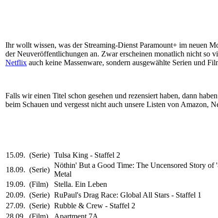
Ihr wollt wissen, was der Streaming-Dienst Paramount+ im neuen Mon
der Neuveröffentlichungen an. Zwar erscheinen monatlich nicht so vie
Netflix
auch keine Massenware, sondern ausgewählte Serien und Fil
Falls wir einen Titel schon gesehen und rezensiert haben, dann haben
beim Schauen und vergesst nicht auch unsere Listen von Amazon, Ne
15.09.
(Serie)
Tulsa King - Staffel 2
Nöthin' But a Good Time: The Uncensored Story of '
18.09.
(Serie)
Metal
19.09.
(Film)
Stella. Ein Leben
20.09.
(Serie)
RuPaul's Drag Race: Global All Stars - Staffel 1
27.09.
(Serie)
Rubble & Crew - Staffel 2
28.09.
(Film)
Apartment 7A