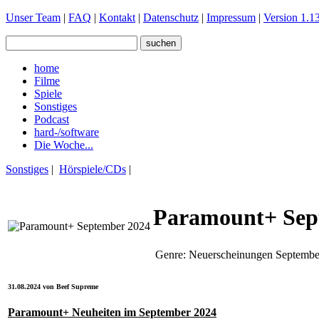
Unser Team
|
FAQ
|
Kontakt
|
Datenschutz
|
Impressum
|
Version 1.13
home
Filme
Spiele
Sonstiges
Podcast
hard-/software
Die Woche...
Sonstiges
|
Hörspiele/CDs
|
Paramount+ Sep
Genre:
Neuerscheinungen Septembe
31.08.2024 von Beef Supreme
Paramount+ Neuheiten im September 2024