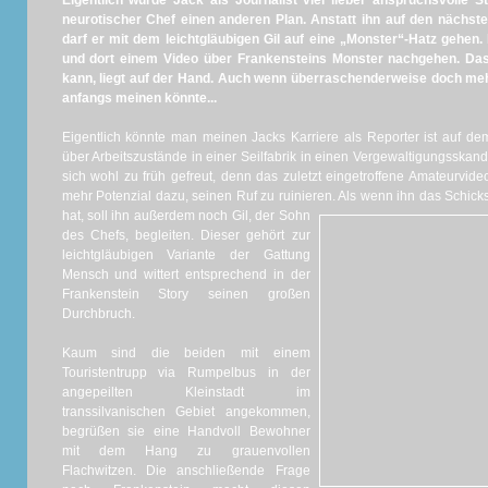
Eigentlich würde Jack als Journalist viel lieber anspruchsvolle S
neurotischer Chef einen anderen Plan. Anstatt ihn auf den nächste
darf er mit dem leichtgläubigen Gil auf eine „Monster“-Hatz gehen. 
und dort einem Video über Frankensteins Monster nach
gehen. Das
kann, liegt auf der Hand. Auch wenn überraschenderweise doch mehr
anfangs meinen könnte...
Eigentlich könnte man meinen Jacks Karriere als Reporter ist auf de
über Arbeitszustände in einer Seilfabrik in einen Vergewaltigungsskan
sich wohl zu früh gefreut, denn das zuletzt eingetroffene Amateurvide
mehr Potenzial dazu, seinen Ruf zu ruinieren.
Als wenn ihn das Schick
hat, soll ihn außerdem noch Gil, der Sohn
des Chefs, begleiten.
Dieser gehört zur
leichtgläubigen Variante der Gattung
Mensch und wittert entsprechend in der
Frankenstein Story seinen großen
Durchbruch.
Kaum sind die beiden mit einem
Touristentrupp via Rumpelbus in der
angepeilten Kleinstadt im
transsilvanischen Gebiet angekommen,
begrüßen sie eine Handvoll Bewohner
mit dem Hang zu grauenvollen
Flachwitzen.
Die anschließende Frage