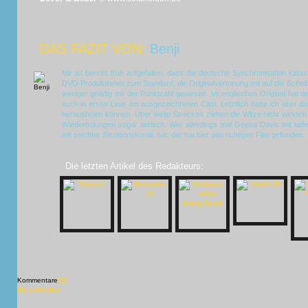
DAS FAZIT VON:
Benji
Mir ist bereits früh aufgefallen, dass die deutsche Synchronisation kata
DVD-Produktionen zum Standard, die Originalvertonung mit auf die Scheib
weniger gnädig mit der Punktzahl gewesen. Im englischen Original hat d
auch in erster Linie am ausgezeichneten Cast. Letztlich hatte ich aber d
herausholen können. Über weite Strecken ziehen die Witze nicht wirklich
Wiederholungen sogar tierisch. Wer allerdings mal Geena Davis mit tief
mit seichter Situationskomik hat, der hat hier den richtigen Film gefunden.
Die letzten Artikel des Redakteurs:
Kommentare
[X]
[X] schließen