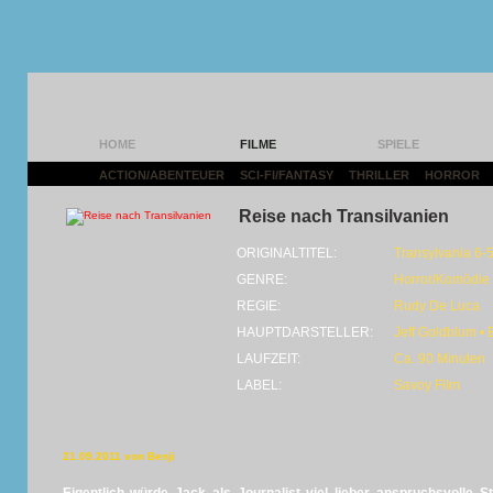
HOME
FILME
SPIELE
ACTION/ABENTEUER
|
SCI-FI/FANTASY
|
THRILLER
|
HORROR
|
Reise nach Transilvanien
ORIGINALTITEL:
Transylvania 6-
GENRE:
Horror/Komödie
REGIE:
Rudy De Luca
HAUPTDARSTELLER:
Jeff Goldblum • 
LAUFZEIT:
Ca. 90 Minuten
LABEL:
Savoy Film
21.09.2011 von Benji