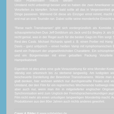
nach Frankenstein macht diesen
Umstand nicht unbedingt besser und so haben die zwei Amerikaner sc
Vorurteilen zu kämpfen.
Schon bald sollte all das in Vergessenheit 
Dinge passieren.
Während Gil diese als Einziger ernst nimmt, macht 
erst mal an eine Touristin ran.
Dabei sollte seine
monsterliche
Einsicht sc
"Reise nach
Transilvanien
" gibt sich vordergründlich als Komödie.
schauspielerischen Duo Jeff
Goldblum
als Jack und Ed
Begley
Jr.
als G
recht genial, was in der Regel auch für die besten Gags im Film sorgt.
Rest des
Casts
. Michael Richards spielt z. B. einen Portier mit H
Davis – ganz untypisch – einen heißen Vamp mit nymphomanischen 
damit ein Potpourri der ungewöhnlichsten Charaktere.
Ein schizophren
und ein Bürgermeister mit einer geballten Packung Vorurteile
Hampelkabinett
.
Eigentlich ist dies alles eine gute Voraussetzung für eine Monster-Kom
ständig von urkomisch bis zu sterbend langweilig.
Am lustigsten wi
bescheuerte Darstellung der Bewohner Transsilvaniens.
Würde man es
glatt denken, hier wohnen wirklich nur durchgeknallte Freaks und vo
Umstand, der den Film für ein regnerisches Wochenende halbwegs inte
aber auch nur, wenn man ihn in mitgelieferter englischer Origina
Synchronisation wird zum Unglück der Fremdsprachenunkundigen jegli
Film nicht mehr als einen unlustigen langweiligen Monstertrip macht
.
A
Produktionen aus den 80er Jahren auch nichts anderes gewohnt.
Cover & Bilder ©
www.sofahelden.de