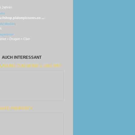
6 Jahren
ite
://shop.plaionpictures.co ...
hl Medien
sc
agwörter
ster • Drogen • Clan
AUCH INTERESSANT
LADUNG ZUM MORD 2: DAS RÄT...
IVATE PROPERTY