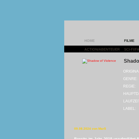
HOME
FILME
ACTION/ABENTEUER
|
SCI-FI/
Shado
ORIGINA
GENRE:
REGIE:
HAUPTD
LAUFZEI
LABEL:
09.08.2024 von MarS