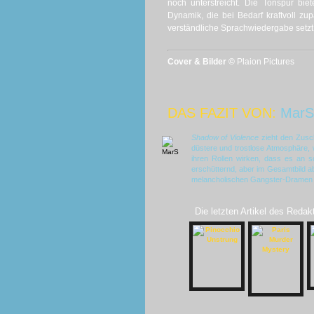
noch unterstreicht. Die Tonspur bie
Dynamik, die bei Bedarf kraftvoll z
verständliche Sprachwiedergabe setzt
Cover & Bilder ©
Plaion Pictures
DAS FAZIT VON:
MarS
Shadow of Violence
zieht den Zusc
düstere und trostlose Atmosphäre, 
ihren Rollen wirken, dass es an s
erschütternd, aber im Gesamtbild ab
melancholischen Gangster-Dramen a
Die letzten Artikel des Redak