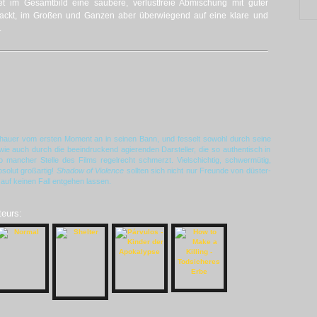
tet im Gesamtbild eine saubere, verlustfreie Abmischung mit guter
upackt, im Großen und Ganzen aber überwiegend auf eine klare und
.
hauer vom ersten Moment an in seinen Bann, und fesselt sowohl durch seine
wie auch durch die beeindruckend agierenden Darsteller, die so authentisch in
o mancher Stelle des Films regelrecht schmerzt. Vielschichtig, schwermütig,
solut großartig!
Shadow of Violence
sollten sich nicht nur Freunde von düster-
uf keinen Fall entgehen lassen.
teurs: