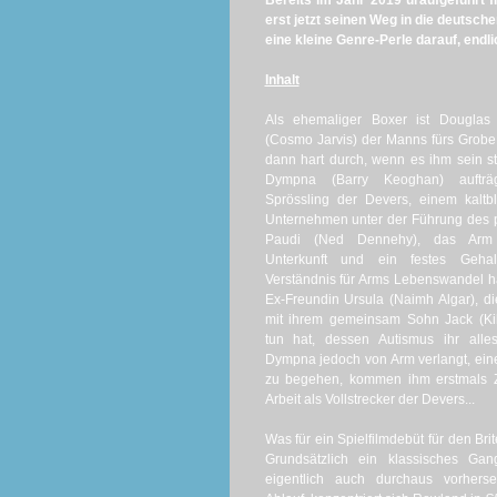
Bereits im Jahr 2019 uraufgeführt 
erst jetzt seinen Weg in die deutsche
eine kleine Genre-Perle darauf, endli
Inhalt
Als ehemaliger Boxer ist Douglas
(Cosmo Jarvis) der Manns fürs Grobe,
dann hart durch, wenn es ihm sein st
Dympna (Barry Keoghan) aufträ
Sprössling der Devers, einem kaltbl
Unternehmen unter der Führung des 
Paudi (Ned Dennehy), das Arm
Unterkunft und ein festes Gehal
Verständnis für Arms Lebenswandel h
Ex-Freundin Ursula (Naimh Algar), di
mit ihrem gemeinsam Sohn Jack (Ki
tun hat, dessen Autismus ihr alles
Dympna jedoch von Arm verlangt, ein
zu begehen, kommen ihm erstmals Z
Arbeit als Vollstrecker der Devers...
Was für ein Spielfilmdebüt für den Br
Grundsätzlich ein klassisches Ga
eigentlich auch durchaus vorhers