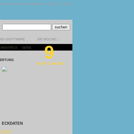
kt
|
Datenschutz
|
Impressum
|
Version 1.13.0.9
RD-/SOFTWARE
DIE WOCHE...
9
CHENTRICK
|
SERIE
|
ERTUNG
SEIDIG GLÄNZEND
ECKDATEN
ILLER