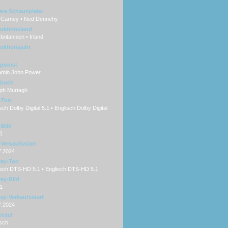
ere Schauspieler
 Carney • Ned Dennehy
uktionsland
ritannien • Irland
uktionsjahr
ponist
amin John Power
hbuch
ph Murtagh
-Ton
ch Dolby Digital 5.1 • Englisch Dolby Digital
Bild
1
Verkaufsstart
7.2024
ray-Ton
sch DTS-HD 5.1 • Englisch DTS-HD 5.1
ray-Bild
1
ray-Verkaufsstart
7.2024
titel
sch