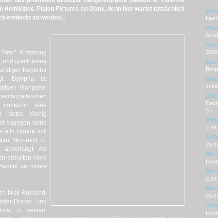
findet das prominent besetzte Gangsterdrama
Shadow of Violence
n Heimkinos. Plaion Pictures sei Dank, denn hier wartet tatsächlich
Weit
ch entdeckt zu werden...
Liam
Prod
Großb
Prod
 "Arm" Armstrong
2019
 und greift immer
Kom
Benj
ändiger Begleiter
gt. Dympna ist
Dre
Jose
ütigen Gangster-
psychopathischen
DVD
Deuts
 immerhin eine
5.1
t bietet. Wenig
DVD-
at dagegen seine
2.39:
e alle Hände voll
DVD-
ljan Moroney) zu
25.0
 abverlangt. Als
Blu-
en eiskalten Mord
Deut
weifel an seiner
Blu-
2.39:
Blu-
iten Nick Rowland!
25.0
ngster-Drama und
Unter
ehbar in seinem
Deut