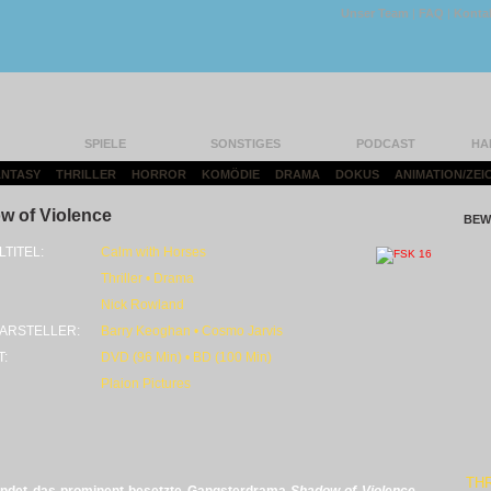
Unser Team
|
FAQ
|
Konta
SPIELE
SONSTIGES
PODCAST
HA
FANTASY
|
THRILLER
|
HORROR
|
KOMÖDIE
|
DRAMA
|
DOKUS
|
ANIMATION/ZEI
w of Violence
BEW
LTITEL:
Calm with Horses
Thriller • Drama
Nick Rowland
ARSTELLER:
Barry Keoghan • Cosmo Jarvis
T:
DVD (96 Min) • BD (100 Min)
Plaion Pictures
THR