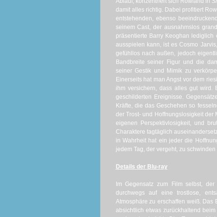
Ablauf, konzentriert sich Rowland in
S
damit alles richtig. Dabei profitiert R
entstehenden, ebenso beeindruckend
seinem Cast, der ausnahmslos grand
präsentierte Barry Keoghan lediglich 
ausspielen kann, ist es Cosmo Jarvis, 
gefühllos nach außen, jedoch eigentlich
Bandbreite seiner Figur und die dam
seiner Gestik und Mimik zu verkörpe
Einerseits hat man Angst vor dem rie
ihm versichern, dass alles gut wird.
geschilderten Ereignisse. Gegensät
Kräfte, die das Geschehen so fessel
der Trost- und Hoffnungslosigkeit der
eigenen Perspektivlosigkeit, und br
Charaktere tagtäglich auseinandersetz
in Wahrheit hat ein jeder die Hoffnu
jedem Tag, der vergeht, zu schwinden s
Details der Blu-ray
Im Gegensatz zum Film selbst, der w
durchwegs auf eine trostlose, ents
Atmosphäre zu erschaffen weiß. Das Bi
absichtlich etwas zurückhaltend beim