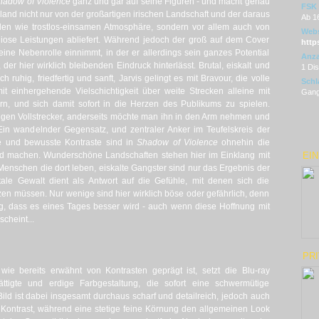
hadow of Violence
ganz und gar auf seine Figuren - und macht genau
FSK
owland nicht nur von der großartigen irischen Landschaft und der daraus
Ab 1
en wie trostlos-einsamen Atmosphäre, sondern vor allem auch von
Webs
iose Leistungen abliefert. Während jedoch der groß auf dem Cover
https
eine Nebenrolle einnimmt, in der er allerdings sein ganzes Potential
Anza
der hier wirklich bleibenden Eindruck hinterlässt. Brutal, eiskalt und
1 Di
 ruhig, friedfertig und sanft, Jarvis gelingt es mit Bravour, die volle
Schl
it einhergehende Vielschichtigkeit über weite Strecken alleine mit
Gang
rn, und sich damit sofort in die Herzen des Publikums zu spielen.
sigen Vollstrecker, anderseits möchte man ihn in den Arm nehmen und
 Ein wandelnder Gegensatz, und zentraler Anker im Teufelskreis der
ze und bewusste Kontraste sind in
Shadow of Violence
ohnehin die
nd machen. Wunderschöne Landschaften stehen hier im Einklang mit
EIN
 Menschen die dort leben, eiskalte Gangster sind nur das Ergebnis der
utale Gewalt dient als Antwort auf die Gefühle, mit denen sich die
en müssen. Nur wenige sind hier wirklich böse oder gefährlich, denn
ng, dass es eines Tages besser wird - auch wenn diese Hoffnung mit
cheint...
PR
ie bereits erwähnt von Kontrasten geprägt ist, setzt die Blu-ray
ättigte und erdige Farbgestaltung, die sofort eine schwermütige
ld ist dabei insgesamt durchaus scharf und detailreich, jedoch auch
 Kontrast, während eine stetige feine Körnung den allgemeinen Look