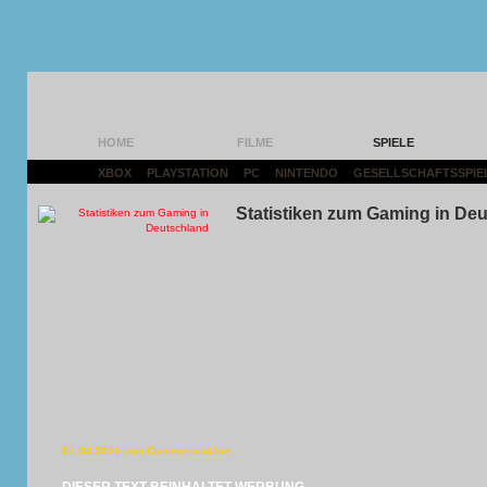
HOME
FILME
SPIELE
XBOX
|
PLAYSTATION
|
PC
|
NINTENDO
|
GESELLSCHAFTSSPIE
Statistiken zum Gaming in De
07.04.2025 von CommercialJoe