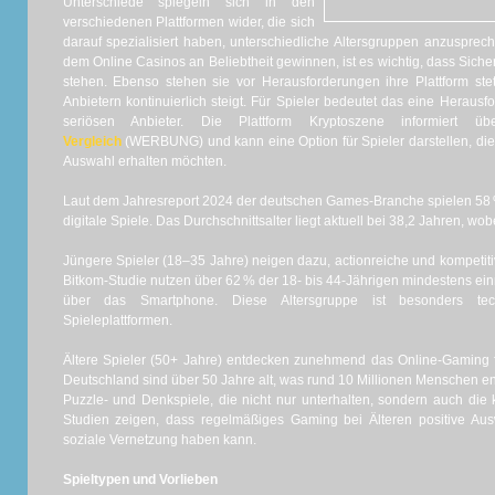
Unterschiede spiegeln sich in den
verschiedenen Plattformen wider, die sich
darauf spezialisiert haben, unterschiedliche Altersgruppen anzuspreche
dem Online Casinos an Beliebtheit gewinnen, ist es wichtig, dass Sicher
stehen. Ebenso stehen sie vor Herausforderungen ihre Plattform ste
Anbietern kontinuierlich steigt. Für Spieler bedeutet das eine Herausf
seriösen Anbieter. Die Plattform Kryptoszene informiert 
Vergleich
(WERBUNG) und kann eine Option für Spieler darstellen, die 
Auswahl erhalten möchten.
Laut dem Jahresreport 2024 der deutschen Games-Branche spielen 58 %
digitale Spiele. Das Durchschnittsalter liegt aktuell bei 38,2 Jahren, wob
Jüngere Spieler (18–35 Jahre) neigen dazu, actionreiche und kompetiti
Bitkom-Studie nutzen über 62 % der 18- bis 44-Jährigen mindestens ein
über das Smartphone. Diese Altersgruppe ist besonders tec
Spieleplattformen.
Ältere Spieler (50+ Jahre) entdecken zunehmend das Online-Gaming fü
Deutschland sind über 50 Jahre alt, was rund 10 Millionen Menschen ent
Puzzle- und Denkspiele, die nicht nur unterhalten, sondern auch die k
Studien zeigen, dass regelmäßiges Gaming bei Älteren positive Aus
soziale Vernetzung haben kann.
Spieltypen und Vorlieben