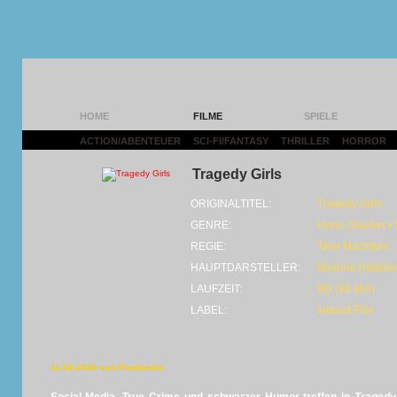
HOME
FILME
SPIELE
ACTION/ABENTEUER
|
SCI-FI/FANTASY
|
THRILLER
|
HORROR
|
Tragedy Girls
ORIGINALTITEL:
Tragedy Girls
GENRE:
Horor-Slasher •
REGIE:
Tyler MacIntyre
HAUPTDARSTELLER:
Brianna Hildebr
LAUFZEIT:
BD (98 Min)
LABEL:
Indeed Film
11.06.2026 von Panikmike