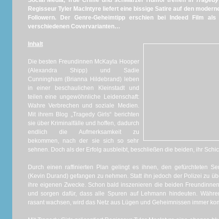
Social Media, True Crime und schwarzer Humor treffen in
Tragedy
Regisseur Tyler MacIntyre liefert eine bissige Satire auf den moder
Followern. Der Genre-Geheimtipp erschien bei Indeed Film als
verschiedenen Covervarianten…
Inhalt
Die besten Freundinnen McKayla Hooper
(Alexandra Shipp) und Sadie
Cunningham (Brianna Hildebrand) leben
in einer beschaulichen Kleinstadt und
teilen eine ungewöhnliche Leidenschaft:
Wahre Verbrechen und soziale Medien.
Mit ihrem Blog „Tragedy Girls“ berichten
sie über Kriminalfälle und hoffen, dadurch
endlich die Aufmerksamkeit zu
bekommen, nach der sie sich so sehr
sehnen. Doch als der Erfolg ausbleibt, beschließen die beiden, ihr Schi
Durch einen raffinierten Plan gelingt es ihnen, den gefürchteten 
(Kevin Durand) gefangen zu nehmen. Statt ihn jedoch der Polizei zu übe
ihre eigenen Zwecke. Schon bald inszenieren die beiden Freundinne
und sorgen dafür, dass alle Spuren auf Lehmann hindeuten. Währen
rasant wachsen, wird das Netz aus Lügen und Geheimnissen immer kom