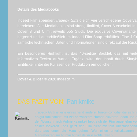
Details des Mediabooks
Indeed Film spendiert
Tragedy Girls
gleich vier verschiedene Coverva
bereichern. Alle Mediabooks sind streng limitiert, Cover A erscheint 
Cover B und C mit jeweils 555 Stück. Die exklusive Covervariante 
begrenzt und ausschließlich im Indeed-Film-Shop erhältlich. Eine J-C
sämtliche technischen Daten und Informationen sind direkt auf der Rück
Ein besonderes Highlight ist das 40-seitige Booklet, das mit viel
informativen Texten aufwartet. Ergänzt wird der Inhalt durch Stor
Einblicke hinter die Kulissen der Produktion ermöglichen.
Cover & Bilder ©
2026 Indeedfilm
DAS FAZIT VON:
Panikmike
Tragedy Girls
ist eine erfrischend andere Horror-Komödie, die sich n
so gut funktioniert. Mit viel schwarzem Humor, cleveren Ideen und e
den Wunsch nach Aufmerksamkeit hebt sich der Film angenehm vom 
seines lockeren Tons geizt der Film nicht mit teils überraschen
durchaus unter die Haut gehen. Wer einen unterhaltsamen, b
Genrebeitrag sucht, macht hier definitiv nichts falsch.