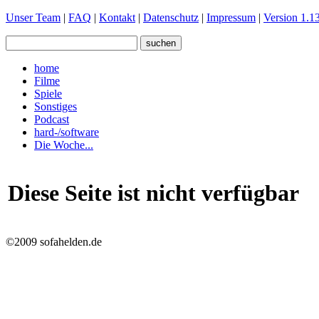
Unser Team
|
FAQ
|
Kontakt
|
Datenschutz
|
Impressum
|
Version 1.13
home
Filme
Spiele
Sonstiges
Podcast
hard-/software
Die Woche...
Diese Seite ist nicht verfügbar
©2009 sofahelden.de