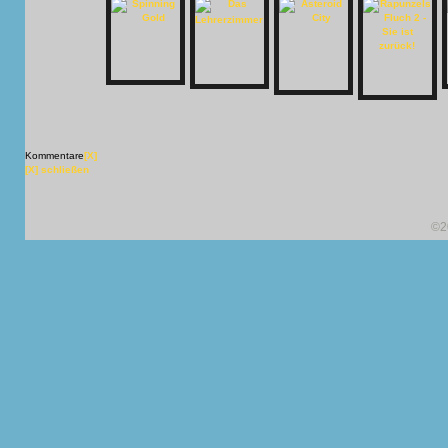
Kommentare
[X]
[X] schließen
©2