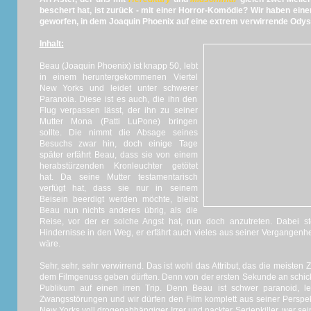
beschert hat, ist zurück - mit einer Horror-Komödie? Wir haben ein
geworfen, in dem Joaquin Phoenix auf eine extrem verwirrende Odys
Inhalt:
Beau (Joaquin Phoenix) ist knapp 50, lebt
in einem heruntergekommenen Viertel
New Yorks und leidet unter schwerer
Paranoia. Diese ist es auch, die ihn den
Flug verpassen lässt, der ihn zu seiner
Mutter Mona (Patti LuPone) bringen
sollte. Die nimmt die Absage seines
Besuchs zwar hin, doch einige Tage
später erfährt Beau, dass sie von einem
herabstürzenden Kronleuchter getötet
hat. Da seine Mutter testamentarisch
verfügt hat, dass sie nur in seinem
Beisein beerdigt werden möchte, bleibt
Beau nun nichts anderes übrig, als die
Reise, vor der er solche Angst hat, nun doch anzutreten. Dabei st
Hindernisse in den Weg, er erfährt auch vieles aus seiner Vergangenh
wäre.
Sehr, sehr, sehr verwirrend. Das ist wohl das Attribut, das die meisten
dem Filmgenuss geben dürften. Denn von der ersten Sekunde an schickt
Publikum auf einen irren Trip. Denn Beau ist schwer paranoid, l
Zwangsstörungen und wir dürfen den Film komplett aus seiner Perspek
New Yorks voll drogenabhängiger Irrer und nackter Serienkiller, wer s