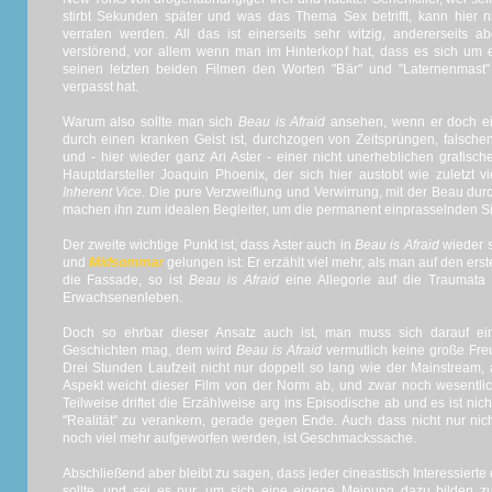
stirbt Sekunden später und was das Thema Sex betrifft, kann hier 
verraten werden. All das ist einerseits sehr witzig, andererseit
verstörend, vor allem wenn man im Hinterkopf hat, dass es sich um 
seinen letzten beiden Filmen den Worten "Bär" und "Laternenmas
verpasst hat.
Warum also sollte man sich
Beau is Afraid
ansehen, wenn er doch eig
durch einen kranken Geist ist, durchzogen von Zeitsprüngen, falsche
und - hier wieder ganz Ari Aster - einer nicht unerheblichen grafis
Hauptdarsteller Joaquin Phoenix, der sich hier austobt wie zuletzt 
Inherent Vice
. Die pure Verzweiflung und Verwirrung, mit der Beau dur
machen ihn zum idealen Begleiter, um die permanent einprasselnden Si
Der zweite wichtige Punkt ist, dass Aster auch in
Beau is Afraid
wieder s
und
Midsommar
gelungen ist: Er erzählt viel mehr, als man auf den erst
die Fassade, so ist
Beau is Afraid
eine Allegorie auf die Traumata
Erwachsenenleben.
Doch so ehrbar dieser Ansatz auch ist, man muss sich darauf einl
Geschichten mag, dem wird
Beau is Afraid
vermutlich keine große Freu
Drei Stunden Laufzeit nicht nur doppelt so lang wie der Mainstream,
Aspekt weicht dieser Film von der Norm ab, und zwar noch wesentlic
Teilweise driftet die Erzählweise arg ins Episodische ab und es ist nic
"Realität" zu verankern, gerade gegen Ende. Auch dass nicht nur nic
noch viel mehr aufgeworfen werden, ist Geschmackssache.
Abschließend aber bleibt zu sagen, dass jeder cineastisch Interessierte 
sollte, und sei es nur, um sich eine eigene Meinung dazu bilden z