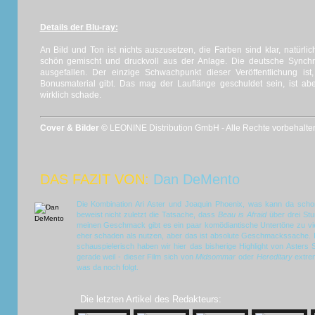
Details der Blu-ray:
An Bild und Ton ist nichts auszusetzen, die Farben sind klar, natürl
schön gemischt und druckvoll aus der Anlage. Die deutsche Synchro
ausgefallen. Der einzige Schwachpunkt dieser Veröffentlichung is
Bonusmaterial gibt. Das mag der Lauflänge geschuldet sein, ist a
wirklich schade.
Cover & Bilder ©
LEONINE Distribution GmbH - Alle Rechte vorbehalte
DAS FAZIT VON:
Dan DeMento
Die Kombination Ari Aster und Joaquin Phoenix, was kann da schon
beweist nicht zuletzt die Tatsache, dass
Beau is Afraid
über drei Stu
meinen Geschmack gibt es ein paar komödiantische Untertöne zu viel
eher schaden als nutzen, aber das ist absolute Geschmackssache. H
schauspielerisch haben wir hier das bisherige Highlight von Asters
gerade weil - dieser Film sich von
Midsommar
oder
Hereditary
extrem
was da noch folgt.
Die letzten Artikel des Redakteurs: