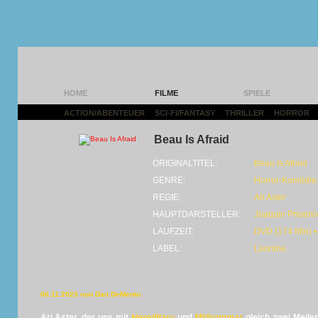
HOME
FILME
SPIELE
ACTION/ABENTEUER
|
SCI-FI/FANTASY
|
THRILLER
|
HORROR
|
Beau Is Afraid
ORIGINALTITEL:
Beau Is Afraid
GENRE:
Horror-Komödie
REGIE:
Ari Aster
HAUPTDARSTELLER:
Joaquin Phoeni
LAUFZEIT:
DVD (174 Min) •
LABEL:
Leonine
06.11.2023 von Dan DeMento
Ari Aster, der uns mit
Hereditary
und
Midsommar
gleich zwei Meil