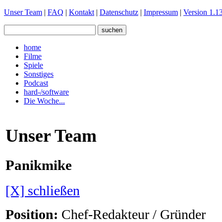
Unser Team
|
FAQ
|
Kontakt
|
Datenschutz
|
Impressum
|
Version 1.13
home
Filme
Spiele
Sonstiges
Podcast
hard-/software
Die Woche...
Unser Team
Panikmike
[X] schließen
Position:
Chef-Redakteur / Gründer