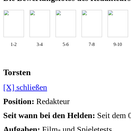
1-2
3-4
5-6
7-8
9-10
Torsten
[X] schließen
Position:
Redakteur
Seit wann bei den Helden:
Seit dem 
Aufgaben:
Film- und Spieletests