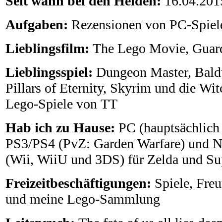
Seit wann bei den Helden:
16.04.201
Aufgaben:
Rezensionen von PC-Spiel
Lieblingsfilm:
The Lego Movie, Guard
Lieblingsspiel:
Dungeon Master, Baldu
Pillars of Eternity, Skyrim und die Wit
Lego-Spiele von TT
Hab ich zu Hause:
PC (hauptsächlich 
PS3/PS4 (PvZ: Garden Warfare) und N
(Wii, WiiU und 3DS) für Zelda und Su
Freizeitbeschäftigungen:
Spiele, Fre
und meine Lego-Sammlung