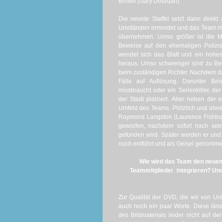
Brown (Gary Dourdan).
Die neunte Staffel setzt dann direkt
Umständen ermordet und das Team mus
übernehmen. Umso größer ist die Mo
Beweise auf den ehemaligen Polizis
wendet sich das Blatt und ein hohes
heraus. Umso schwieriger sind zu Beg
beim zuständigen Richter. Nachdem da
Fälle auf Auflösung. Darunter Bei
missbraucht oder ein Serienkiller, d
der Stadt platziert. Aber neben der 
Umfeld des Teams. Plötzlich und ohne
Raymond Langston (Laurence Fishburn
geworfen, nachdem sofort nach seine
gefunden wird. Später werden er un
noch entführt und als Geisel genom
Wie wird das Team den neuen
Teammitglieder integrieren? Und
Zur Qualität der DVD, die wir von U
auch noch ein paar Worte. Diese läss
des Bildmaterials leider nicht auf 