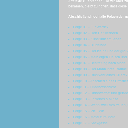
Artefakte zu erkennen. Da wir aber zu
bekamen, bleibt zu hoffen, dass diese 
Abschließend noch alle Folgen der ne
Folge 01 – Für Warrick
Folge 02 – Den Halt verloren
Folge 03 – Kunst imitiert Leben
Folge 04 – Blutfeinde
Folge 05 – Der kleine und der groß
Folge 06 – Mein eigen Fleisch und 
Folge 07 – Bestrafung nach Modell
Folge 08 – Der Mann ihrer Träume
Folge 09 – Rückkehr eines Killers? 
Folge 10 – Abschied eines Ermittler
Folge 11 – Friedhofsschicht
Folge 12 – Unbewaffnet und gefähr
Folge 13 – Frittiertes & Minze
Folge 14 – Wenn zwei sich freuen, 
Folge 15 – Ich + Wir
Folge 16 – Motel zum Mord
Folge 17 – Sackgasse