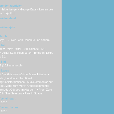
ere Schauspieler
 Helgenberger • George Eads • Lauren Lee
 • Jorja Fox
uktionsland
uktionsjahr
hbuch
ony E. Zuiker • Ann Donahue und andere
-Ton
ch: Dolby Digital 2.0 (Folgen 01-12) •
 Digital 5.1 (Folgen 13-24); Englisch: Dolby
al 5.1
Bild
:1 (16:9 anamorph)
Extras
Bye Grissom • Crime Scene Initiation •
de „Friedhofsschicht§ mit
ergrundinformationen • Audiokommentar zur
ode „Motel zum Mord“ • Audiokommentar
Episode „Odysee im Alptraum“ • From Zero
0 in Nine Seasons • Rats in Space
Verleihstart
1.2010
Verkaufsstart
1.2010