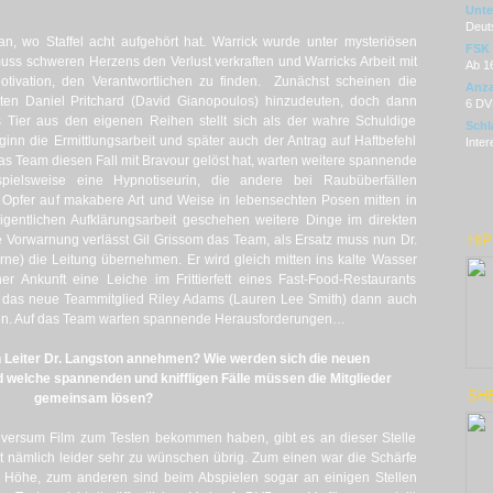
Unter
Deut
 an, wo Staffel acht aufgehört hat. Warrick wurde unter mysteriösen
FSK
s schweren Herzens den Verlust verkraften und Warricks Arbeit mit
Ab 1
tivation, den Verantwortlichen zu finden. Zunächst scheinen die
Anza
ten Daniel Pritchard (David Gianopoulos) hinzudeuten, doch dann
6 DV
 Tier aus den eigenen Reihen stellt sich als der wahre Schuldige
Schl
inn die Ermittlungsarbeit und später auch der Antrag auf Haftbefehl
Inter
s Team diesen Fall mit Bravour gelöst hat, warten weitere spannende
spielsweise eine Hypnotiseurin, die andere bei Raubüberfällen
er Opfer auf makabere Art und Weise in lebensechten Posen mitten in
eigentlichen Aufklärungsarbeit geschehen weitere Dinge im direkten
 Vorwarnung verlässt Gil Grissom das Team, als Ersatz muss nun Dr.
HIP
e) die Leitung übernehmen. Er wird gleich mitten ins kalte Wasser
r Ankunft eine Leiche im Frittierfett eines Fast-Food-Restaurants
d das neue Teammitglied Riley Adams (Lauren Lee Smith) dann auch
men. Auf das Team warten spannende Herausforderungen…
 Leiter Dr. Langston annehmen? Wie werden sich die neuen
 welche spannenden und kniffligen Fälle müssen die Mitglieder
SHE
gemeinsam lösen?
niversum Film zum Testen bekommen haben, gibt es an dieser Stelle
t nämlich leider sehr zu wünschen übrig. Zum einen war die Schärfe
der Höhe, zum anderen sind beim Abspielen sogar an einigen Stellen