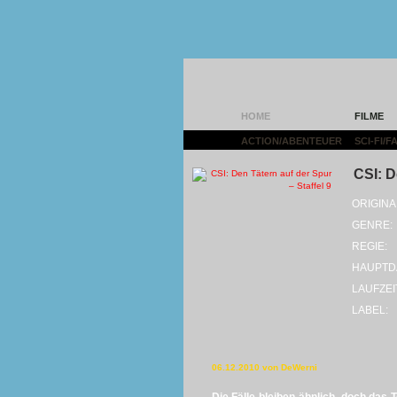
HOME
FILME
ACTION/ABENTEUER
|
SCI-FI/
CSI: D
ORIGINA
GENRE:
REGIE:
HAUPTD
LAUFZEI
LABEL:
06.12.2010 von DeWerni