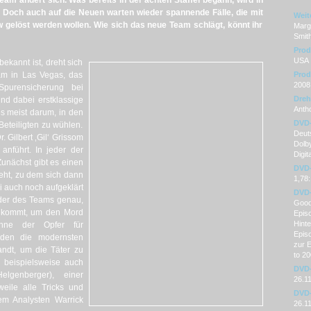
Team ändert sich. Was bereits in der achten Staffel begann, wird in
. Doch auch auf die Neuen warten wieder spannende Fälle, die mit
Weit
 gelöst werden wollen. Wie sich das neue Team schlägt, könnt ihr
Marg
Smith
Prod
USA
ekannt ist, dreht sich
eam in Las Vegas, das
Prod
2008
Spurensicherung bei
Dre
nd dabei erstklassige
Anth
es meist darum, in den
DVD
Beteiligten zu wühlen.
Deuts
. Gilbert ‚Gil‘ Grissom
Dolby
anführt. In jeder der
Digit
Zunächst gibt es einen
DVD-
ht, zu dem sich dann
1,78
i auch noch aufgeklärt
DVD-
eder des Teams genau,
Good-
ankommt, um den Mord
Episo
Hint
inne der Opfer für
Epis
rden die modernsten
zur 
ndt, um die Täter zu
to 20
 beispielsweise auch
DVD-
lgenberger), einer
26.1
rweile alle Tricks und
DVD-
em Analysten Warrick
26.1