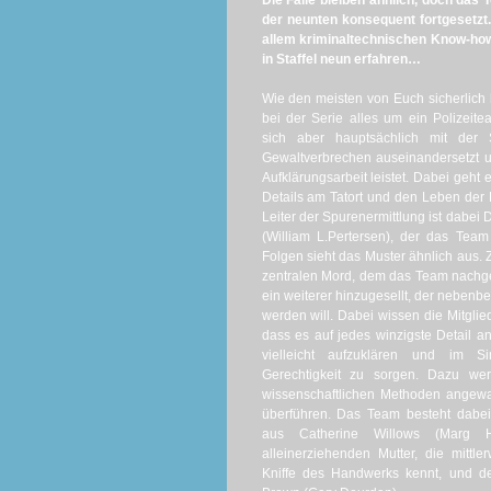
Die Fälle bleiben ähnlich, doch das 
der neunten konsequent fortgesetzt
allem kriminaltechnischen Know-how
in Staffel neun erfahren…
Wie den meisten von Euch sicherlich b
bei der Serie alles um ein Polizeit
sich aber hauptsächlich mit der 
Gewaltverbrechen auseinandersetzt u
Aufklärungsarbeit leistet. Dabei geht 
Details am Tatort und den Leben der 
Leiter der Spurenermittlung ist dabei Dr
(William L.Pertersen), der das Team 
Folgen sieht das Muster ähnlich aus. 
zentralen Mord, dem das Team nachge
ein weiterer hinzugesellt, der nebenbe
werden will. Dabei wissen die Mitgli
dass es auf jedes winzigste Detail 
vielleicht aufzuklären und im S
Gerechtigkeit zu sorgen. Dazu we
wissenschaftlichen Methoden angewa
überführen. Das Team besteht dabei
aus Catherine Willows (Marg He
alleinerziehenden Mutter, die mittle
Kniffe des Handwerks kennt, und d