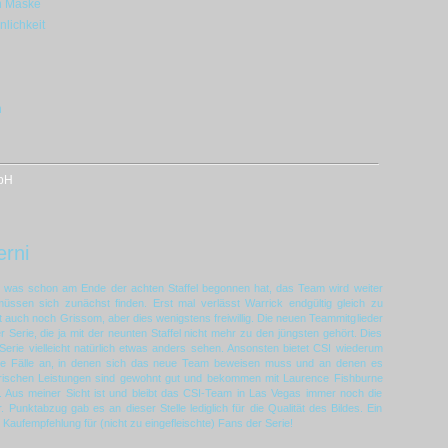
n Maske
lichkeit
n
bH
rni
tzt, was schon am Ende der achten Staffel begonnen hat, das Team wird weiter
ssen sich zunächst finden. Erst mal verlässt Warrick endgültig gleich zu
 auch noch Grissom, aber dies wenigstens freiwillig. Die neuen Teammitglieder
Serie, die ja mit der neunten Staffel nicht mehr zu den jüngsten gehört. Dies
Serie vielleicht natürlich etwas anders sehen. Ansonsten bietet CSI wiederum
iche Fälle an, in denen sich das neue Team beweisen muss und an denen es
rischen Leistungen sind gewohnt gut und bekommen mit Laurence Fishburne
b. Aus meiner Sicht ist und bleibt das CSI-Team in Las Vegas immer noch die
. Punktabzug gab es an dieser Stelle lediglich für die Qualität des Bildes. Ein
Kaufempfehlung für (nicht zu eingefleischte) Fans der Serie!