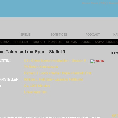
Unser Team
|
FAQ
|
Konta
SPIELE
SONSTIGES
PODCAST
HA
FANTASY
|
THRILLER
|
HORROR
|
KOMÖDIE
|
DRAMA
|
DOKUS
|
ANIMATION/ZEI
en Tätern auf der Spur – Staffel 9
BEW
LTITEL:
CSI: Crime Scene Investigation – Season 9
TV-Serie • Kriminalserie
Richard J. Lewis • Nathan Hope • Kenneth Fink
ARSTELLER:
William L. Petersen • Laurence Fishburne
T:
Ca. 1004 Minuten
Universum Film
SE