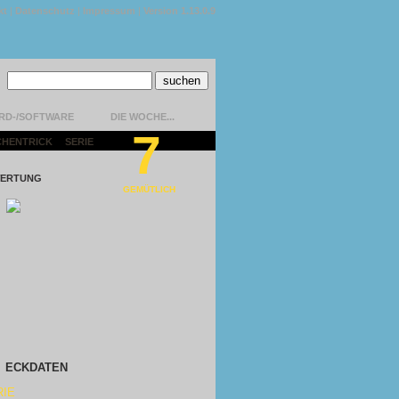
kt
|
Datenschutz
|
Impressum
|
Version 1.13.0.9
RD-/SOFTWARE
DIE WOCHE...
7
CHENTRICK
|
SERIE
|
ERTUNG
GEMÜTLICH
ECKDATEN
RIE