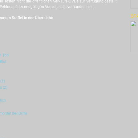
m Testen nicht die öffentlichen Verkaufs-DVDs zur Verfügung gestellt
Fehler auf der endgültigen Version nicht vorhanden sind.
BR
unten Staffel in der Übersicht:
e Tod
Blut
(1)
s (2)
lich
mordet der Dritte