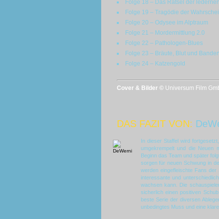
Folge 18 – Das Rätsel der lederne
Folge 19 – Tragödie der Wahrschein
Folge 20 – Odysee im Alptraum
Folge 21 – Mordermittlung 2.0
Folge 22 – Pathologen-Blues
Folge 23 – Bräute, Blut und Bande
Folge 24 – Katzengold
Cover & Bilder ©
Universum Film Gm
DAS FAZIT VON:
DeWe
In dieser Staffel wird fortgese
umgekrempelt und die Neuen mü
Beginn das Team und später folgt
sorgen für neuen Schwung in der 
werden eingefleischte Fans der 
interessante und unterschiedl
wachsen kann. Die schauspiele
sicherlich einen positiven Schu
beste Serie der diversen Ableger
unbedingtes Muss und eine klare 