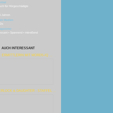
titel
sch für Hörgeschädigte
6 Jahren
hl Medien
Ds
agwörter
essant • Spannend • mitreißend
AUCH INTERESSANT
: ERMITTLERIN MIT MORDS-IQ ...
RLOCK & DAUGHTER - STAFFEL ...