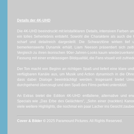
Details der 4K-UHD
Die 4K-UHD beeindruckt mit kristallklaren Details, intensiven Farben u
ein tolles Seherlebnis entsteht. Sowohl die Charaktere als auch 
scharf und detailreich dargestellt. Die Schwarztöne wirken tief
bemerkenswerte Dynamik erhält. Liam Neeson präsentiert sich zei
Vergleich zu ihren ikonischen 90er-Jahren-Looks kaum wiederzuerkenn
Fassung mit einer erstklassigen Bildqualität, die Fans visuell voll zufriede
Der Ton macht von Beginn an richtigen Spaß und liefert eine klare und 
verfügbaren Kanäle aus, um Musik und Action dynamisch in die Ohre
dass dabei Dialoge beeinträchtigt werden. Insgesamt bietet Ums
durchgehend überzeugt und den Spaß des Films perfekt unterstützt.
An Extras bietet die Edition 4K-UHD entfallene, alternative und e
Specials wie „Das Erbe des Gelächters“, „Sohn einer (nackten) Kanon
viele weitere Highlights, die nochmal ein paar Lacher ins Gesicht zaube
Cover & Bilder ©
2025 Paramount Pictures. All Rights Reserved.