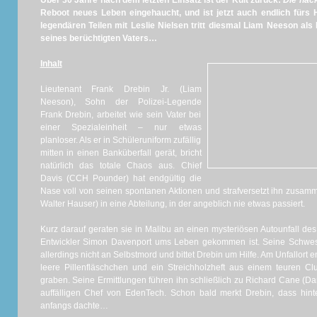
Über 30 Jahre nach dem letzten Einsatz ist der Kult zurück:
Die nac
Reboot neues Leben eingehaucht, und ist jetzt auch endlich fürs
legendären Teilen mit Leslie Nielsen tritt diesmal Liam Neeson als 
seines berüchtigten Vaters…
Inhalt
Lieutenant Frank Drebin Jr. (Liam
Neeson), Sohn der Polizei-Legende
Frank Drebin, arbeitet wie sein Vater bei
einer Spezialeinheit – nur etwas
planloser. Als er in Schüleruniform zufällig
mitten in einen Banküberfall gerät, bricht
natürlich das totale Chaos aus. Chief
Davis (CCH Pounder) hat endgültig die
Nase voll von seinen spontanen Aktionen und strafversetzt ihn zusam
Walter Hauser) in eine Abteilung, in der angeblich nie etwas passiert.
Kurz darauf geraten sie in Malibu an einen mysteriösen Autounfall d
Entwickler Simon Davenport ums Leben gekommen ist. Seine Schwes
allerdings nicht an Selbstmord und bittet Drebin um Hilfe. Am Unfallort 
leere Pillenfläschchen und ein Streichholzheft aus einem teuren Clu
graben. Seine Ermittlungen führen ihn schließlich zu Richard Cane (
auffälligen Chef von EdenTech. Schon bald merkt Drebin, dass hint
anfangs dachte…