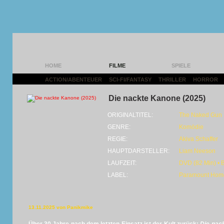
HOME
FILME
SPIELE
ACTION/ABENTEUER
|
SCI-FI/FANTASY
|
THRILLER
|
HORROR
|
Die nackte Kanone (2025)
ORIGINALTITEL:
The Naked Gun
GENRE:
Komödie
REGIE:
Akiva Schaffer
HAUPTDARSTELLER:
Liam Neeson
LAUFZEIT:
DVD (82 Min) • 
LABEL:
Paramount Home
13.11.2025 von Panikmike