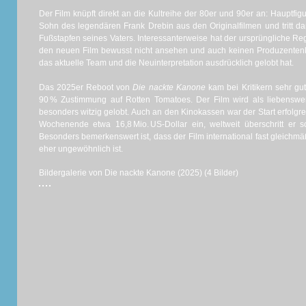
Der Film knüpft direkt an die Kultreihe der 80er und 90er an: Hauptfigu
Sohn des legendären Frank Drebin aus den Originalfilmen und tritt da
Fußstapfen seines Vaters. Interessanterweise hat der ursprüngliche Reg
den neuen Film bewusst nicht ansehen und auch keinen Produzentenk
das aktuelle Team und die Neuinterpretation ausdrücklich gelobt hat.
Das 2025er Reboot von
Die nackte Kanone
kam bei Kritikern sehr gut
90 % Zustimmung auf Rotten Tomatoes. Der Film wird als liebenswer
besonders witzig gelobt. Auch an den Kinokassen war der Start erfolgre
Wochenende etwa 16,8 Mio. US-Dollar ein, weltweit überschritt er sc
Besonders bemerkenswert ist, dass der Film international fast gleichm
eher ungewöhnlich ist.
Bildergalerie von Die nackte Kanone (2025) (4 Bilder)