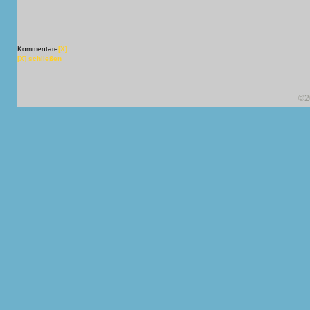
Kommentare
[X]
[X] schließen
©2