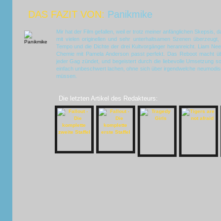
DAS FAZIT VON:
Panikmike
Mir hat der Film gefallen, weil er trotz meiner anfänglichen Skepsis, 
mit vielen originellen und sehr unterhaltsamen Szenen überzeugt
Tempo und die Dichte der drei Kultvorgänger heranreicht. Liam Nees
Chemie mit Pamela Anderson passt perfekt. Das Reboot macht üb
jeder Gag zündet, und begeistert durch die liebevolle Umsetzung s
einfach unbeschwert lachen, ohne sich über irgendwelche neumodis
müssen.
Die letzten Artikel des Redakteurs: