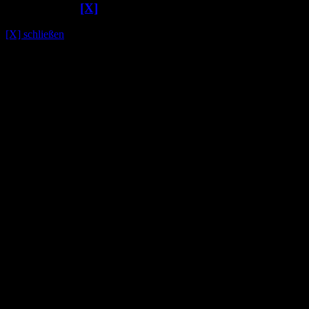
Kommentare
[X]
[X] schließen
©2009 sofahelden.de