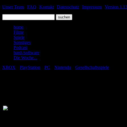
Unser Team
|
FAQ
|
Kontakt
|
Datenschutz
|
Impressum
|
Version 1.13
home
Filme
Spiele
Sonstiges
Podcast
hard-/software
Die Woche...
XBOX
|
PlayStation
|
PC
|
Nintendo
|
Gesellschaftsspiele
|
Disney Infinity - 
Publisher:
Disney Interactiv
Entwicklerstudio:
Avalanche Softw
Genre:
Action / Abenteu
Sub-Genre:
Jump ´n´ Run
Art:
Lowprice