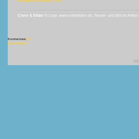
instagram.com/flim_cast
Cover & Bilder ©
Logo: www.sofahelden.de, Teaser- und Bild im Artikel:
Kommentare
[X]
[X] schließen
©2