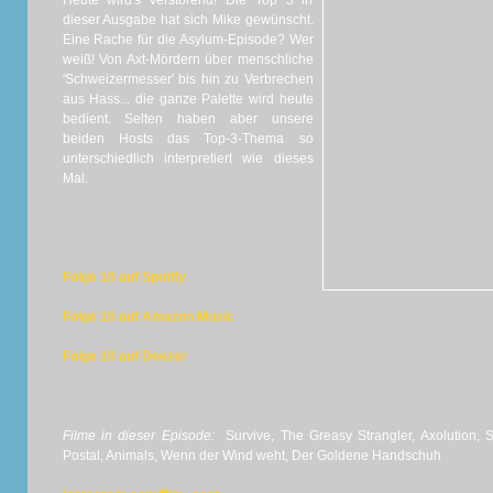
Heute wird's verstörend! Die Top 3 in
dieser Ausgabe hat sich Mike gewünscht.
Eine Rache für die Asylum-Episode? Wer
weiß! Von Axt-Mördern über menschliche
'Schweizermesser' bis hin zu Verbrechen
aus Hass... die ganze Palette wird heute
bedient. Selten haben aber unsere
beiden Hosts das Top-3-Thema so
unterschiedlich interpretiert wie dieses
Mal.
Folge 10 auf Spotify
Folge 10 auf Amazon Music
Folge 10 auf Deezer
Filme in dieser Episode:
Survive, The Greasy Strangler, Axolution, 
Postal, Animals, Wenn der Wind weht, Der Goldene Handschuh