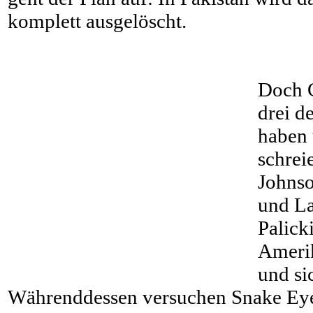
komplett ausgelöscht.
Doch C
drei d
haben
schrei
Johnso
und La
Palick
Ameri
und si
Währenddessen versuchen Snake Eye