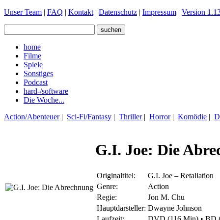
Unser Team
|
FAQ
|
Kontakt
|
Datenschutz
|
Impressum
|
Version 1.13
home
Filme
Spiele
Sonstiges
Podcast
hard-/software
Die Woche...
Action/Abenteuer
|
Sci-Fi/Fantasy
|
Thriller
|
Horror
|
Komödie
|
D
G.I. Joe: Die Abr
Originaltitel:
G.I. Joe – Retaliation
Genre:
Action
Regie:
Jon M. Chu
Hauptdarsteller:
Dwayne Johnson
Laufzeit:
DVD (116 Min) • BD 