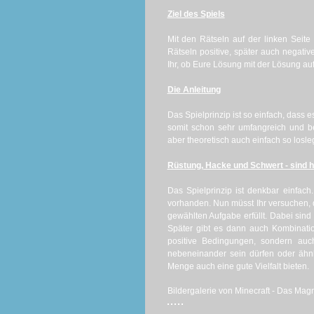
Ziel des Spiels
Mit den Rätseln auf der linken Seit
Rätseln positive, später auch negati
Ihr, ob Eure Lösung mit der Lösung auf
Die Anleitung
Das Spielprinzip ist so einfach, dass e
somit schon sehr umfangreich und b
aber theoretisch auch einfach so losle
Rüstung, Hacke und Schwert - sind he
Das Spielprinzip ist denkbar einfach
vorhanden. Nun müsst Ihr versuchen,
gewählten Aufgabe erfüllt. Dabei sind
Später gibt es dann auch Kombinatio
positive Bedingungen, sondern auc
nebeneinander sein dürfen oder ähnl
Menge auch eine gute Vielfalt bieten.
Bildergalerie von Minecraft - Das Magn