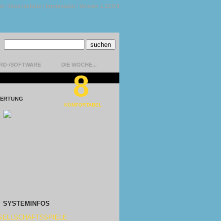
kt
|
Datenschutz
|
Impressum
|
Version 1.13.0.9
RD-/SOFTWARE
DIE WOCHE...
8
ERTUNG
KOMFORTABEL
SYSTEMINFOS
SELLSCHAFTSSPIELE