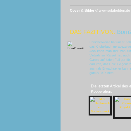
Cover & Bilder ©
www.sofahelden.de
DAS FAZIT VON:
Born
Ehrlicherweise hat unser Zehn
das Knobelbuch geradezu ve
Also kann man hier von ein
Vielzahl an Rätseln ist auc
Ganze auf jeden Fall gut fü
dadurch, dass die Gegenstän
auch als Erwachsener kann m
gute 8/10 Punkte.
Die letzten Artikel des
Kooperation: