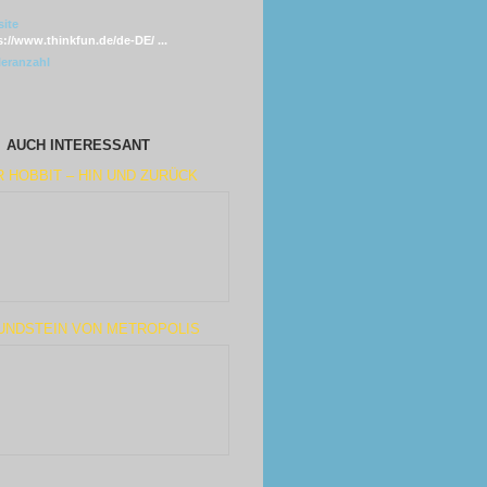
ite
s://www.thinkfun.de/de-DE/ ...
leranzahl
AUCH INTERESSANT
 HOBBIT – HIN UND ZURÜCK
UNDSTEIN VON METROPOLIS