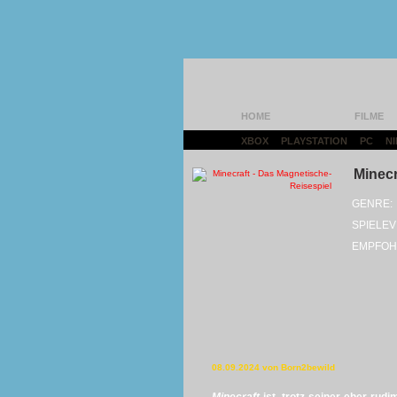
HOME
FILME
XBOX
|
PLAYSTATION
|
PC
|
N
Minecr
GENRE:
SPIELEV
EMPFOH
08.09.2024 von Born2bewild