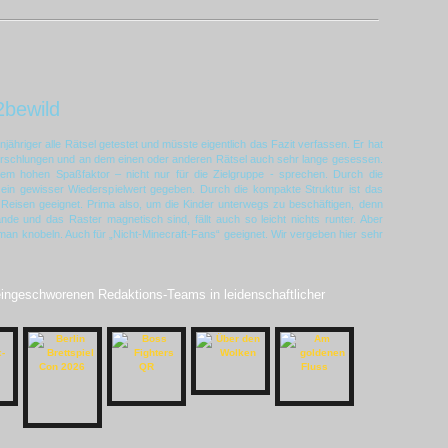
2bewild
jähriger alle Rätsel getestet und müsste eigentlich das Fazit verfassen. Er hat
rschlungen und an dem einen oder anderen Rätsel auch sehr lange gesessen.
em hohen Spaßfaktor – nicht nur für die Zielgruppe - sprechen. Durch die
h ein gewisser Wiederspielwert gegeben. Durch die kompakte Struktur ist das
r Reisen geeignet. Prima also, um die Kinder unterwegs zu beschäftigen, denn
de und das Raster magnetisch sind, fällt auch so leicht nichts runter. Aber
an knobeln. Auch für „Nicht-Minecraft-Fans“ geeignet. Wir vergeben hier sehr
 eingeschworenen Redaktions-Teams in leidenschaftlicher