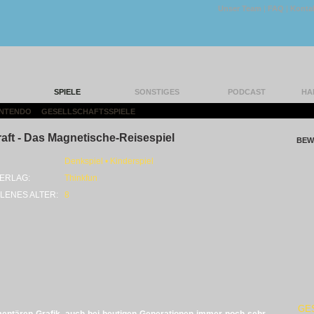
Unser Team
|
FAQ
|
Konta
SPIELE
SONSTIGES
PODCAST
HA
INTENDO
|
GESELLSCHAFTSSPIELE
|
aft - Das Magnetische-Reisespiel
BEW
Denkspiel • Kinderspiel
ERLAG:
Thinkfun
LENES ALTER:
8
GE