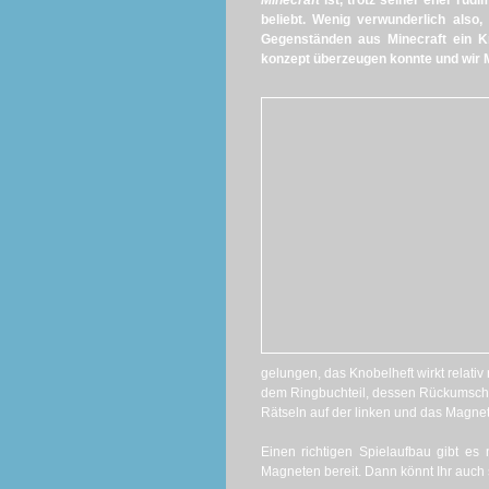
Minecraft
ist, trotz seiner eher rud
beliebt. Wenig verwunderlich also,
Gegenständen aus Minecraft ein Kn
konzept überzeugen konnte und wir Mi
gelungen, das Knobelheft wirkt relativ r
dem Ringbuchteil, dessen Rückumschla
Rätseln auf der linken und das Magnet
Einen richtigen Spielaufbau gibt es n
Magneten bereit. Dann könnt Ihr auch 