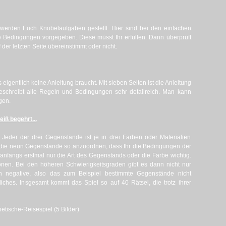
e werden Euch Knobelaufgaben gestellt. Hier sind bei den einfachen
ve Bedingungen vorgegeben. Diese müsst Ihr erfüllen. Dann überprüft
 der letzten Seite übereinstimmt oder nicht.
s eigentlich keine Anleitung braucht. Mit sieben Seiten ist die Anleitung
eschreibt alle Regeln und Bedingungen sehr detailreich. Man kann
gen.
iß begehrt...
. Jeder der drei Gegenstände ist je in drei Farben oder Materialien
 die neun Gegenstände so anzuordnen, dass Ihr die Bedingungen der
 anfangs erstmal nur die Art des Gegenstands oder die Farbe wichtig.
nen. Bei den höheren Schwierigkeitsgraden gibt es dann nicht nur
h negative, also das zum Beispiel bestimmte Gegenstände nicht
iches. Insgesamt kommt das Spiel so auf 40 Rätsel, die trotz ihrer
etische-Reisespiel (5 Bilder)