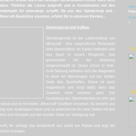
imentären Grafik, auch bei heutigen Generationen immer noch sehr
 dass Thinkfun die Lizenz aufgreift und in Kombination mit den
Webs
obelspiel für unterwegs schafft. Ob uns das Spielprinzip und -
http
necraft-Bauklötze staunten, erfahrt Ihr in unserem Review...
Spie
1
Spielmaterial und Aufbau
Standesgemäß ist der Lieferumfang von
Minecraft - Das magnetische Reisespiel
DER
sehr übersichtlich. Im Karton befindet sich
das Spiel in einem Ringbuch, das
gemeinsam mit der Anleitung
eingeschweißt ist. Quasi schon in Hab-
Acht-Stellung befinden sich die Magneten
in einer Art Stanzbogen auf der letzten
Seite des Spielheftes. Diese ist auch
magnetisch und sorgt dafür, dass das
GR
Zubehör nicht verloren geht. Die
Gestaltung des Spielmaterials ist sehr gut
obust und ist mit vielen „
Minecraft
“-Grafiken versehen. Es besteht aus
g man ausklappen kann und so jederzeit ein bis zwei Seiten mit den
feld zum Knobeln auf der rechten Seite zur Verfügung hat.
icht, Ihr schlagt das Knobelheft auf, wählt ein Rätsel und legt die
schon loslegen.