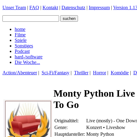
Unser Team
|
FAQ
|
Kontakt
|
Datenschutz
|
Impressum
|
Version 1.13
home
Filme
Spiele
Sonstiges
Podcast
hard-/software
Die Woche...
Action/Abenteuer
|
Sci-Fi/Fantasy
|
Thriller
|
Horror
|
Komödie
|
D
Monty Python Live 
To Go
Originaltitel:
Live (mostly) - One Dow
Genre:
Konzert • Liveshow
Hauptdarsteller:
Monty Python