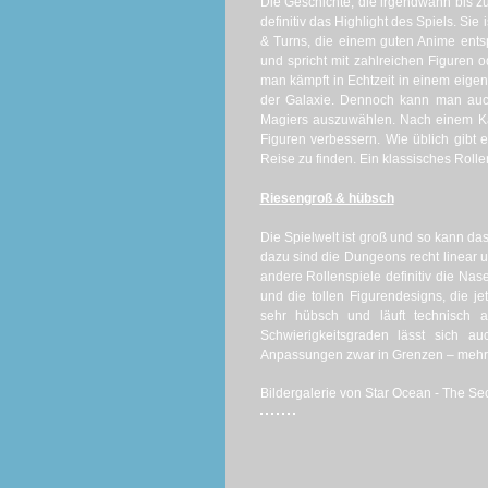
Die Geschichte, die irgendwann bis zu
definitiv das Highlight des Spiels. Sie
& Turns, die einem guten Anime ents
und spricht mit zahlreichen Figuren 
man kämpft in Echtzeit in einem eig
der Galaxie. Dennoch kann man auch
Magiers auszuwählen. Nach einem Kam
Figuren verbessern. Wie üblich gibt
Reise zu finden. Ein klassisches Roll
Riesengroß & hübsch
Die Spielwelt ist groß und so kann 
dazu sind die Dungeons recht linear 
andere Rollenspiele definitiv die Nas
und die tollen Figurendesigns, die j
sehr hübsch und läuft technisch a
Schwierigkeitsgraden lässt sich a
Anpassungen zwar in Grenzen – mehr wi
Bildergalerie von Star Ocean - The Sec