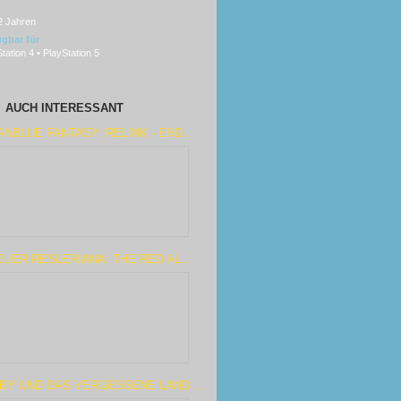
2 Jahren
ügbar für
tation 4 • PlayStation 5
AUCH INTERESSANT
NBLUE FANTASY: RELINK - END...
LIER RESLERIANA: THE RED AL...
BY UND DAS VERGESSENE LAND ...