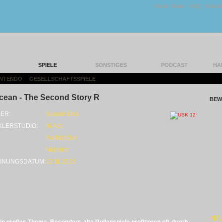
Unser Team
|
FAQ
|
Konta
SPIELE
SONSTIGES
PODCAST
HA
INTENDO
|
GESELLSCHAFTSSPIELE
|
cean - The Second Story R
BEW
ER:
Square Enix
KLERSTUDIO:
tri-Ace
Rollenspiel
Midprice
INUNGSDATUM:
02.11.2023
NI