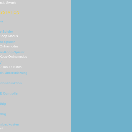
endo Switch
AYSTATION
ler
-Spieler
 Koop-Modus
ne-Spieler
 Onlinemodus
ne-Koop-Spieler
 Koop-Onlinemodus
V
/ 1080i / 1080p
xis-Unterstützung
ationsfunktion
 Controller
ähig
ähig
nloadkosten
9 €