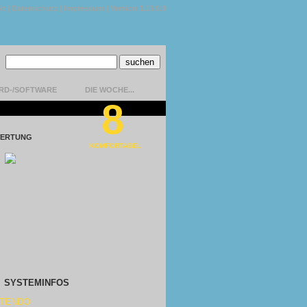
kt
|
Datenschutz
|
Impressum
|
Version 1.13.0.9
RD-/SOFTWARE
DIE WOCHE...
8
ERTUNG
KOMFORTABEL
SYSTEMINFOS
NTENDO