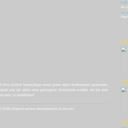
USK
Ab 1
Verf
PlayS
GRA
ATE
R
eine schöne Neuauflage eines guten alten Rollenspiels geworden,
spielt und vor allem eine gelungene Geschichte erzählt, die bis zum
ns sehr zu empfehlen!
NIX Original version developed by tri-Ace Inc.
KIR