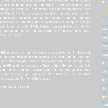
 13 wichtige Charaktere inkludiert und in 99 Enden münden kann, ist
Nint
 ist nicht nur spannend, sondern überrascht an vielen Stellen mit Twists
prungen sein könnten. So läuft man durch die verschiedenen Areale
PL
oder kämpft. Das Kampfsystem ist dabei nicht rundenbasiert, sondern
Spie
enen Bildschirm zusammen mit seinen Kumpanen gegen die Kreaturen
1
 kurz die Zeit anhalten, um beispielsweise Zaubersprüche seines
Koop
pf kann man sich mit Fähigkeitspunkten spezialisieren, und seine
Kein
 es auch Städte, die man erkunden kann, sowie massig Items auf der
Onli
enspiel sozusagen.
Kein
Onli
Kein
HDT
das Erkunden auch schonmal etwas anstrengend werden. Im Gegensatz
720p 
und die Gegnervielfalt lässt manchmal zu wünschen übrig. Hier haben
Sixa
e vorn. Was hingegen sehr schön geworden ist, ist die flüssige Grafik
Nein
etzt in HD nochmal besonders glänzen dürfen. Generell ist das Spiel
Vibr
uch auf der Nintendo Switch sehr gut. Mit drei verschiedenen
Ja
uch der Anspruch gut regulieren. So halten sich die modernen
MOVE
rd aber eigentlich eh nicht vermisst.
Nein
3D-f
ond Story R (7 Bilder)
Nein
VR-f
Nein
Dow
49,9