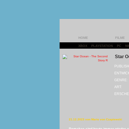
HOME
FILME
XBOX
|
PLAYSTATION
|
PC
|
N
Star O
PUBLISH
ENTWIC
GENRE:
ART:
ERSCHE
21.12.2023 von Mario von Czapiewski