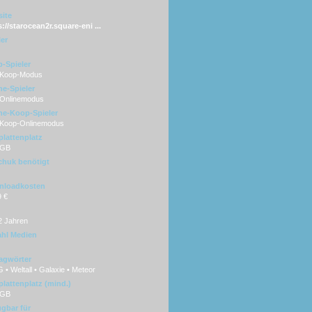
ite
://starocean2r.square-eni ...
ler
-Spieler
 Koop-Modus
ne-Spieler
 Onlinemodus
ne-Koop-Spieler
 Koop-Onlinemodus
plattenplatz
 GB
huk benötigt
nloadkosten
9 €
2 Jahren
hl Medien
agwörter
• Weltall • Galaxie • Meteor
plattenplatz (mind.)
 GB
ügbar für