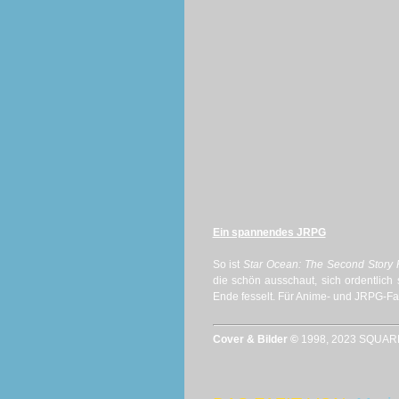
Ein spannendes JRPG
So ist
Star Ocean: The Second Story 
die schön ausschaut, sich ordentlich 
Ende fesselt. Für Anime- und JRPG-Fa
Cover & Bilder ©
1998, 2023 SQUARE E