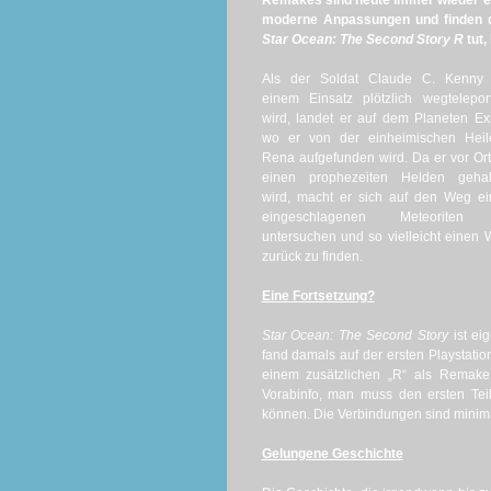
Remakes sind heute immer wieder ein
moderne Anpassungen und finden da
Star Ocean: The Second Story R
tut,
Als der Soldat Claude C. Kenny 
einem Einsatz plötzlich wegteleport
wird, landet er auf dem Planeten Ex
wo er von der einheimischen Heile
Rena aufgefunden wird. Da er vor Ort
einen prophezeiten Helden gehal
wird, macht er sich auf den Weg e
eingeschlagenen Meteoriten
untersuchen und so vielleicht einen
zurück zu finden.
Eine Fortsetzung?
Star Ocean: The Second Story
ist ei
fand damals auf der ersten Playstatio
einem zusätzlichen „R“ als Remake 
Vorabinfo, man muss den ersten Tei
können. Die Verbindungen sind minima
Gelungene Geschichte