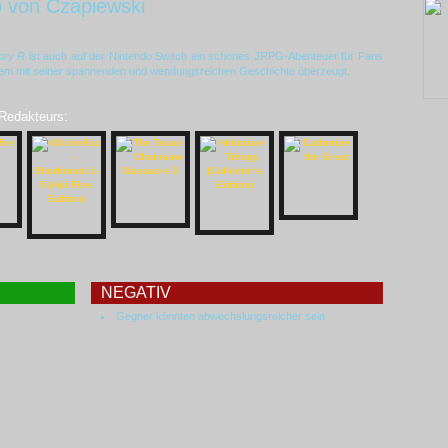
 von Czapiewski
ory R
ist auch auf der Nintendo Switch ein schönes JRPG-Abenteuer für Fans
lem mit seiner spannenden und wendungsreichen Geschichte überzeugt.
 Redakteurs:
NEGATIV
Gegner könnten abwechslungsreicher sein