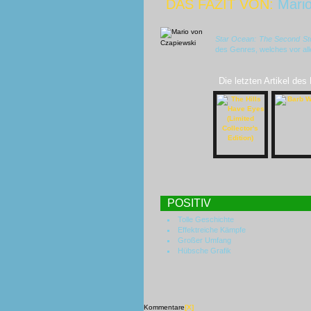
DAS FAZIT VON:
Mario
Star Ocean: The Second St
des Genres, welches vor al
Die letzten Artikel des
POSITIV
Tolle Geschichte
Effektreiche Kämpfe
Großer Umfang
Hübsche Grafik
Kommentare
[X]