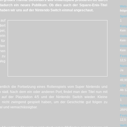
 großes Thema. Besonders alte Rollenspiele profitieren oft durch
durch ein neues Publikum. Ob dies auch der Square-Enix-Titel
Webs
 haben wir uns auf der Nintendo Switch einmal angeschaut.
https
Spie
auf
1
iert
Koop
pel,
Kein
rin
Onli
Kein
 für
ten
Onli
Kein
inen
 zu
Fest
12,5
 Weg
Nunc
Ja
Dow
49,9
USK
gentlich die Fortsetzung eines Rollenspiels vom Super Nintendo und
Ab 1
n statt. Nach dem ein oder anderen Port, findet man den Titel nun mit
Anza
auf der Playstation 4/5 und der Nintendo Switch wieder. Kleine
1
l nicht zwingend gespielt haben, um der Geschichte gut folgen zu
Schl
l und vernachlässigbar.
JRPG 
Fest
12,5
Verf