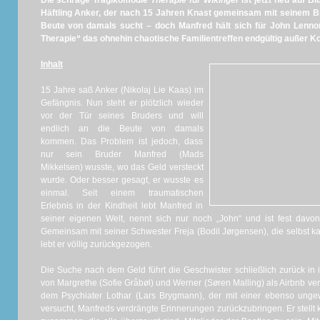
Die schräge Tragikomödie
Therapie für Wikinger
ist jetzt neu auf Bl
Häftling Anker, der nach 15 Jahren Knast gemeinsam mit seinem 
Beute von damals sucht – doch Manfred hält sich für John Lennon
Therapie“ das ohnehin chaotische Familientreffen endgültig außer Ko
Inhalt
15 Jahre saß Anker (Nikolaj Lie Kaas) im
Gefängnis. Nun steht er plötzlich wieder
vor der Tür seines Bruders und will
endlich an die Beute von damals
kommen. Das Problem ist jedoch, dass
nur sein Bruder Manfred (Mads
Mikkelsen) wusste, wo das Geld versteckt
wurde. Oder besser gesagt, er wusste es
einmal. Seit einem traumatischen
Erlebnis in der Kindheit lebt Manfred in
seiner eigenen Welt, nennt sich nur noch „John“ und ist fest davo
Gemeinsam mit seiner Schwester Freja (Bodil Jørgensen), die selbst 
lebt er völlig zurückgezogen.
Die Suche nach dem Geld führt die Geschwister schließlich zurück in i
von Margrethe (Sofie Gråbøl) und Werner (Søren Malling) als Airbnb ve
dem Psychiater Lothar (Lars Brygmann), der mit einer ebenso ung
versucht, Manfreds verdrängte Erinnerungen zurückzubringen. Er stellt