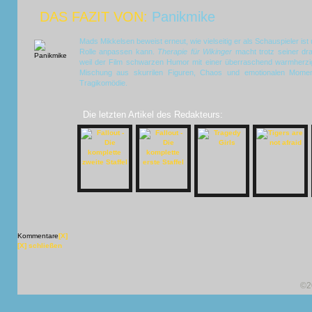
DAS FAZIT VON:
Panikmike
Mads Mikkelsen beweist erneut, wie vielseitig er als Schauspieler is
Rolle anpassen kann.
Therapie für Wikinger
macht trotz seiner dr
weil der Film schwarzen Humor mit einer überraschend warmherzi
Mischung aus skurrilen Figuren, Chaos und emotionalen Moment
Tragikomödie.
Die letzten Artikel des Redakteurs:
Kommentare
[X]
[X] schließen
©2