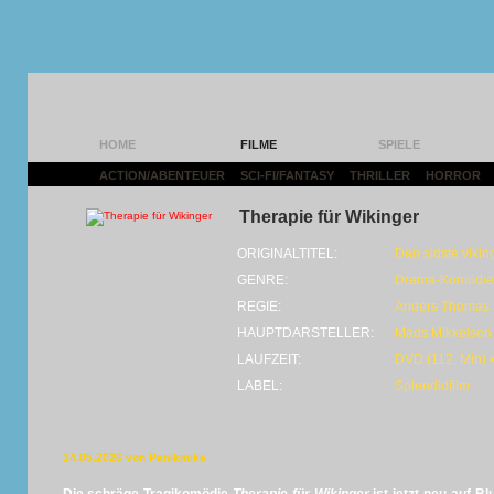
HOME
FILME
SPIELE
ACTION/ABENTEUER
|
SCI-FI/FANTASY
|
THRILLER
|
HORROR
|
Therapie für Wikinger
ORIGINALTITEL:
Den sidste vikin
GENRE:
Drama-Komödie
REGIE:
Anders Thomas 
HAUPTDARSTELLER:
Mads Mikkelsen
LAUFZEIT:
DVD (112 Min) •
LABEL:
Splendidfilm
14.05.2026 von Panikmike