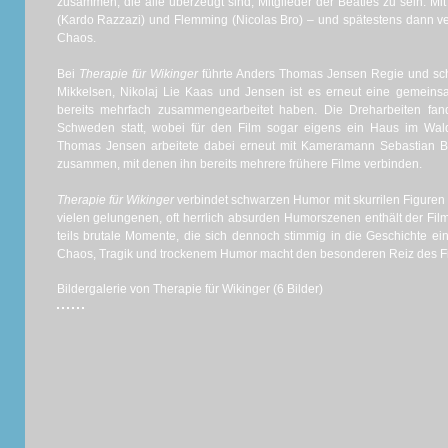
zusammen, die alle überzeugt sind, Mitglieder der Beatles zu sein. 
(Kardo Razzazi) und Flemming (Nicolas Bro) – und spätestens dann ver
Chaos.
Bei
Therapie für Wikinger
führte Anders Thomas Jensen Regie und sc
Mikkelsen, Nikolaj Lie Kaas und Jensen ist es erneut eine gemei
bereits mehrfach zusammengearbeitet haben. Die Dreharbeiten fa
Schweden statt, wobei für den Film sogar eigens ein Haus im Wal
Thomas Jensen arbeitete dabei erneut mit Kameramann Sebastian 
zusammen, mit denen ihn bereits mehrere frühere Filme verbinden.
Therapie für Wikinger
verbindet schwarzen Humor mit skurrilen Figure
vielen gelungenen, oft herrlich absurden Humorszenen enthält der Film
teils brutale Momente, die sich dennoch stimmig in die Geschichte e
Chaos, Tragik und trockenem Humor macht den besonderen Reiz des Fi
Bildergalerie von Therapie für Wikinger (6 Bilder)