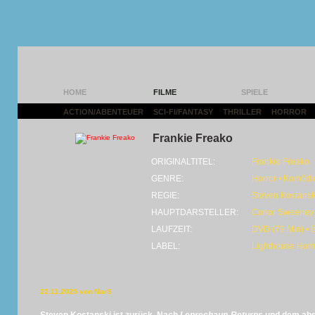
HOME
FILME
SPIELE
ACTION/ABENTEUER
|
SCI-FI/FANTASY
|
THRILLER
|
HORROR
|
Frankie Freako
ORIGINALTITEL:
Frankie Freako
GENRE:
Horror • Komödi
REGIE:
Steven Kostansk
HAUPTDARSTELLER:
Conor Sweeney
LAUFZEIT:
DVD (79 Min) • 
LABEL:
Lighthouse Hom
22.11.2025 von MarS