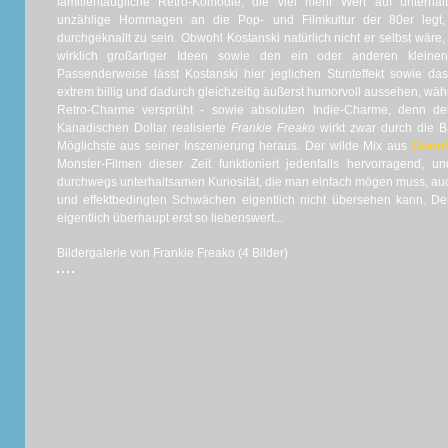
familientaugliche Retro-Komödie, die viel mehr Wert auf unterha
unzählige Hommagen an die Pop- und Filmkultur der 80er legt, 
durchgeknallt zu sein. Obwohl Kostanski natürlich nicht er selbst wär
wirklich großartiger Ideen sowie den ein oder anderen kleine
Passenderweise lässt Kostanski hier jeglichen Stunteffekt sowie d
extrem billig und dadurch gleichzeitig äußerst humorvoll aussehen, wä
Retro-Charme versprüht - sowie absoluten Indie-Charme, denn d
Kanadischen Dollar realisierte
Frankie Freako
wirkt zwar durch die B
Möglichste aus seiner Inszenierung heraus. Der wilde Mix aus
Greml
Monster-Filmen dieser Zeit funktioniert jedenfalls hervorragend, 
durchwegs unterhaltsamen Kuriosität, die man einfach mögen muss, auc
und effektbedingten Schwächen eigentlich nicht übersehen kann. 
eigentlich überhaupt erst so liebenswert...
Bildergalerie von Frankie Freako (4 Bilder)