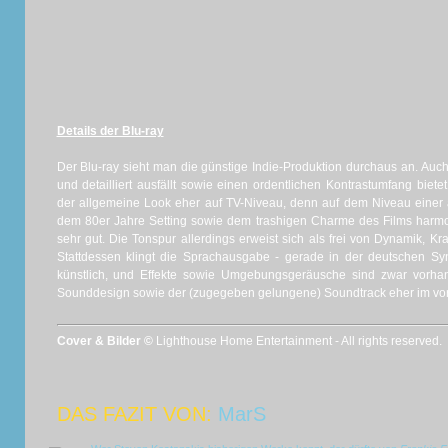
Details der Blu-ray
Der Blu-ray sieht man die günstige Indie-Produktion durchaus an. Auch
und detailliert ausfällt sowie einen ordentlichen Kontrastumfang biet
der allgemeine Look eher auf TV-Niveau, denn auf dem Niveau einer a
dem 80er Jahre Setting sowie dem trashigen Charme des Films harmo
sehr gut. Die Tonspur allerdings erweist sich als frei von Dynamik, K
Stattdessen klingt die Sprachausgabe - gerade in der deutschen Sy
künstlich, und Effekte sowie Umgebungsgeräusche sind zwar vorha
Sounddesign sowie der (zugegeben gelungene) Soundtrack eher im v
Cover & Bilder ©
Lighthouse Home Entertainment - All rights reserved.
DAS FAZIT VON:
MarS