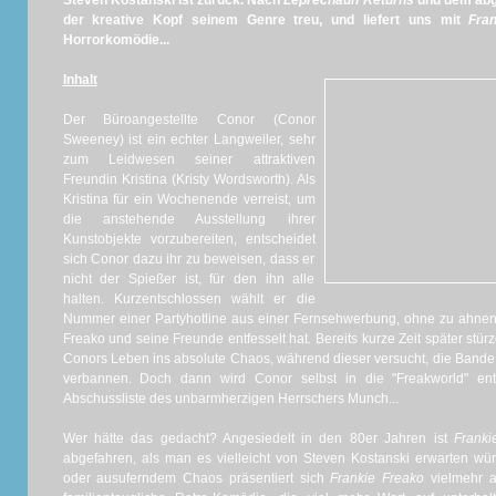
Steven Kostanski ist zurück. Nach
Leprechaun Returns
und dem ab
der kreative Kopf seinem Genre treu, und liefert uns mit
Fra
Horrorkomödie...
Inhalt
Der Büroangestellte Conor (Conor
Sweeney) ist ein echter Langweiler, sehr
zum Leidwesen seiner attraktiven
Freundin Kristina (Kristy Wordsworth). Als
Kristina für ein Wochenende verreist, um
die anstehende Ausstellung ihrer
Kunstobjekte vorzubereiten, entscheidet
sich Conor dazu ihr zu beweisen, dass er
nicht der Spießer ist, für den ihn alle
halten. Kurzentschlossen wählt er die
Nummer einer Partyhotline aus einer Fernsehwerbung, ohne zu ahnen
Freako und seine Freunde entfesselt hat. Bereits kurze Zeit später st
Conors Leben ins absolute Chaos, während dieser versucht, die Bande
verbannen. Doch dann wird Conor selbst in die "Freakworld" entf
Abschussliste des unbarmherzigen Herrschers Munch...
Wer hätte das gedacht? Angesiedelt in den 80er Jahren ist
Franki
abgefahren, als man es vielleicht von Steven Kostanski erwarten würd
oder ausuferndem Chaos präsentiert sich
Frankie Freako
vielmehr 