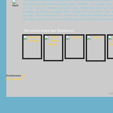
Wer Steven Kostanskis bisherigen Werke kennt, der dürfte von
Frankie F
die Horrorkomödie bleibt unerwartet zahm und liefert weit weniger Gor
als man zunächst vielleicht erwarten würde. Stattdessen bietet uns Kos
trashiges und überaus spaßiges Werk mit dem Herz am rechten Fleck, 
das 80er Jahre Monsterkino ist, und bei dem selbst die hässlichsten Kr
sind, dass man weder ihnen, noch dieser filmischen Kuriosität böse sein k
Die letzten Artikel des Redakteurs:
Kommentare
[X]
[X] schließen
©2