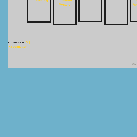
Kommentare
[X]
[X] schließen
©2