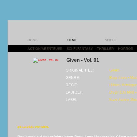
HOME
FILME
SPIELE
ACTION/ABENTEUER
|
SCI-FI/FANTASY
|
THRILLER
|
HORROR
|
Given - Vol. 01
ORIGINALTITEL:
Given
GENRE:
Boys Love • Mus
REGIE:
Hikaru Yamaguc
LAUFZEIT:
DVD (100 Min) •
LABEL:
Kazé Anime Stu
29.12.2021 von MarS