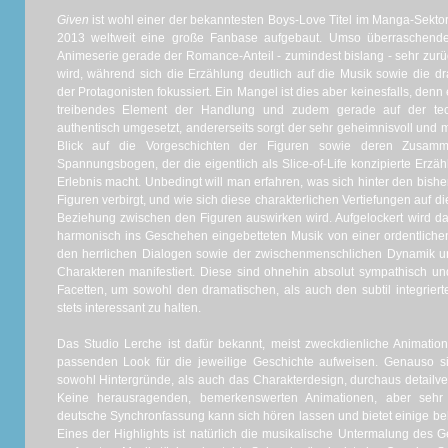
Given
ist wohl einer der bekanntesten Boys-Love Titel im Manga-Sektor,
2013 weltweit eine große Fanbase aufgebaut. Umso überraschender
Animeserie gerade der Romance-Anteil - zumindest bislang - sehr zurüc
wird, während sich die Erzählung deutlich auf die Musik sowie die d
der Protagonisten fokussiert. Ein Mangel ist dies aber keinesfalls, denn 
treibendes Element der Handlung und zudem gerade auf der tec
authentisch umgesetzt, andererseits sorgt der sehr geheimnisvoll und mi
Blick auf die Vorgeschichten der Figuren sowie deren Zusamm
Spannungsbogen, der die eigentlich als Slice-of-Life konzipierte Erz
Erlebnis macht. Unbedingt will man erfahren, was sich hinter den bish
Figuren verbirgt, und wie sich diese charakterlichen Vertiefungen auf 
Beziehung zwischen den Figuren auswirken wird. Aufgelockert wird 
harmonisch ins Geschehen eingebetteten Musik von einer ordentlichen
den herrlichen Dialogen sowie der zwischenmenschlichen Dynamik un
Charakteren manifestiert. Diese sind ohnehin absolut sympathisch 
Facetten, um sowohl den dramatischen, als auch den subtil integrier
stets interessant zu halten.
Das Studio Lerche ist dafür bekannt, meist zweckdienliche Animation
passenden Look für die jeweilige Geschichte aufweisen. Genauso s
sowohl Hintergründe, als auch das Charakterdesign, durchaus detailv
Keine herausragenden, bemerkenswerten Animationen, aber seh
deutsche Synchronfassung kann sich hören lassen und bietet einige be
Eines der Highlights ist natürlich die musikalische Untermalung des