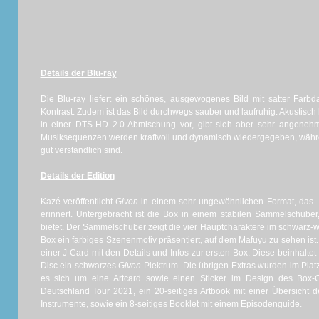
Details der Blu-ray
Die Blu-ray liefert ein schönes, ausgewogenes Bild mit satter Farbd
Kontrast. Zudem ist das Bild durchwegs sauber und laufruhig. Akustisch 
in einer DTS-HD 2.0 Abmischung vor, gibt sich aber sehr angeneh
Musiksequenzen werden kraftvoll und dynamisch wiedergegeben, währ
gut verständlich sind.
Details der Edition
Kazé veröffentlicht
Given
in einem sehr ungewöhnlichen Format, das 
erinnert. Untergebracht ist die Box in einem stabilen Sammelschube
bietet. Der Sammelschuber zeigt die vier Hauptcharaktere im schwarz
Box ein farbiges Szenenmotiv präsentiert, auf dem Mafuyu zu sehen is
einer J-Card mit den Details und Infos zur ersten Box. Diese beinhalte
Disc ein schwarzes
Given
-Plektrum. Die übrigen Extras wurden im Plat
es sich um eine Artcard sowie einen Sticker im Design des Box-C
Deutschland Tour 2021, ein 20-seitiges Artbook mit einer Übersicht 
Instrumente, sowie ein 8-seitiges Booklet mit einem Episodenguide.