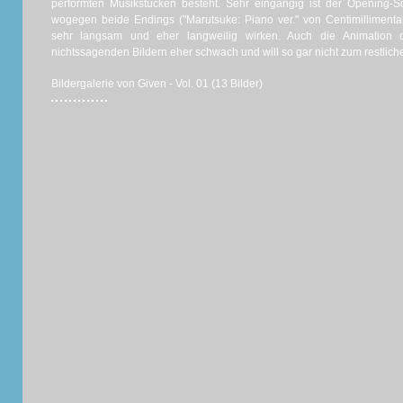
performten Musikstücken besteht. Sehr eingängig ist der Opening-So
wogegen beide Endings ("Marutsuke: Piano ver." von Centimilliment
sehr langsam und eher langweilig wirken. Auch die Animation 
nichtssagenden Bildern eher schwach und will so gar nicht zum restliche
Bildergalerie von Given - Vol. 01 (13 Bilder)