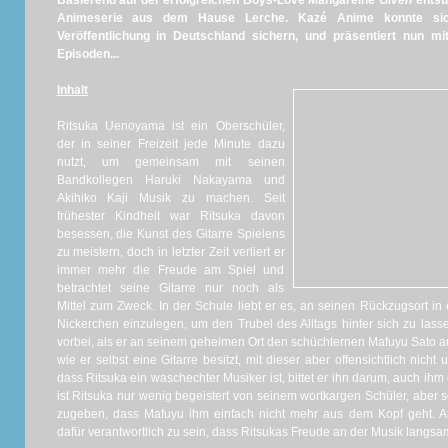
Basierend auf der erfolgreichen Boys-Love Mangareihe
Given
entst
Animeserie aus dem Hause Lerche. Kazé Anime konnte sich 
Veröffentlichung in Deutschland sichern, und präsentiert nun m
Episoden...
Inhalt
Ritsuka Uenoyama ist ein Oberschüler,
der in seiner Freizeit jede Minute dazu
nutzt, um gemeinsam mit seinen
Bandkollegen Haruki Nakayama und
Akihiko Kaji Musik zu machen. Seit
frühester Kindheit war Ritsuka davon
besessen, die Kunst des Gitarre Spielens
zu meistern, doch in letzter Zeit verliert er
immer mehr die Freude am Spiel und
betrachtet seine Gitarre nur noch als
Mittel zum Zweck. In der Schule liebt er es, an seinen Rückzugsort 
Nickerchen einzulegen, um den Trubel des Alltags hinter sich zu lasse
vorbei, als er an seinem geheimen Ort den schüchternen Mafuyu Sato aus 
wie er selbst eine Gitarre besitzt, mit dieser aber offensichtlich nic
dass Ritsuka ein waschechter Musiker ist, bittet er ihn darum, auch ih
ist Ritsuka nur wenig begeistert von seinem wortkargen Schüler, aber 
zugeben, dass Mafuyu ihm einfach nicht mehr aus dem Kopf geht. 
dafür verantwortlich zu sein, dass Ritsukas Freude an der Musik langsam