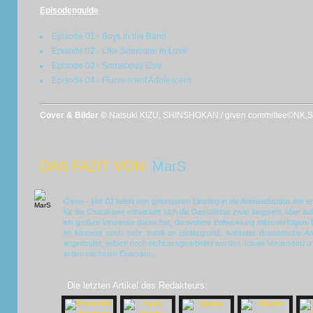
Episodenguide
Episode 01 - Boys in the Band
Episode 02 - Like Someone in Love
Episode 03 - Somebody Else
Episode 04 - Fluorescent Adolescent
Cover & Bilder ©
Natsuki KIZU, SHINSHOKAN / given committee©NK,S
DAS FAZIT VON:
MarS
Given - Vol. 01
liefert den gelungenen Einstieg in die Animeadaption der e
für die Charaktere entwickelt sich die Geschichte zwar langsam, aber 
ein großes Interesse daran hat, die weitere Entwicklung mitzuverfolgen.
im Moment noch sehr subtil im Hintergrund, während dramatische As
angedeutet, jedoch noch nicht ausgearbeitet werden. Ideale Voraussetzu
in den nächsten Episoden...
Die letzten Artikel des Redakteurs: