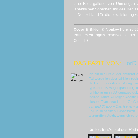
eine Bildergallerie von Unmengen 
japanischen Sprecher und des Regisse
in Deutschland für die Lokalisierung 
Cover & Bilder ©
Monkey Punch / 2
Partners All Rights Reserved. Un
Co., LTD.
DAS FAZIT VON:
LorD
Ich bin der Erste, der entnervt
Fall wurde ich aber wirklich pos
die Essenz der Anime-Vorlage wu
typischen Bewegungsmuster, di
funktionieren in 3D genauso gut
Indiana Jones-würdigen Abenteuer
diesem Franchise ist. Im Große
Tim und Struppi – Das Geheimni
Fall in denselben Gewässern u
anzutreffen. Auch, wenn ich es s
Die letzten Artikel des Reda