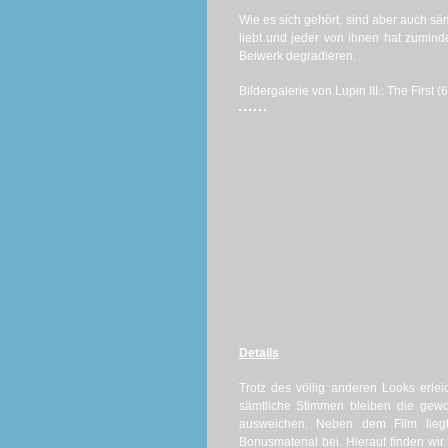
Wie es sich gehört, sind aber auch s
liebt und jeder von ihnen hat zumind
Beiwerk degradieren.
Bildergalerie von Lupin III.: The First (6
Details
Trotz des völlig anderen Looks erle
sämtliche Stimmen bleiben die gewo
ausweichen. Neben dem Film liegt
Bonusmaterial bei. Hierauf finden wi