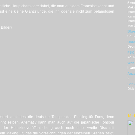
5 Art
ämtliche Hauptcharaktere dabei, die man aus dem Franchise kennt und
Makin
est eine kleine Glanzstunde, die ihn oder sie nicht zum belanglosen
Inter
Karin
Inter
von L
 Bilder)
Blu-
02.1
Unter
Deut
FSK
Ab 1
Webs
https
Anza
2
Schl
Dieb 
ME
ichtert zumindest die deutsche Tonspur den Einstieg für Fans, denn
hnt selben. Alternativ kann man auch auf die japanische Tonspur
 der Heimkinoveröffentlichung auch noch eine zweite Disc mit
r ein Making Of, das die Vorzeichnungen der einzelnen Szenen zeigt,