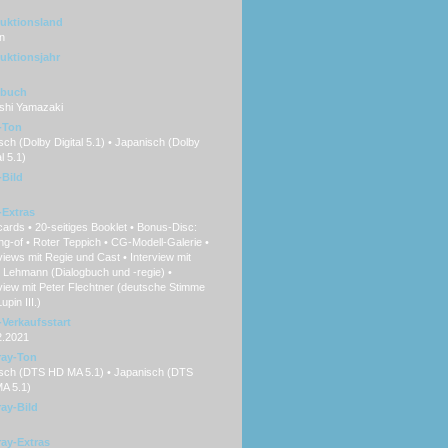
uktionsland
n
uktionsjahr
hbuch
shi Yamazaki
-Ton
ch (Dolby Digital 5.1) • Japanisch (Dolby
l 5.1)
Bild
Extras
cards • 20-seitiges Booklet • Bonus-Disc:
g-of • Roter Teppich • CG-Modell-Galerie •
views mit Regie und Cast • Interview mit
 Lehmann (Dialogbuch und -regie) •
view mit Peter Flechtner (deutsche Stimme
upin III.)
Verkaufsstart
2.2021
ray-Ton
sch (DTS HD MA 5.1) • Japanisch (DTS
A 5.1)
ray-Bild
ray-Extras