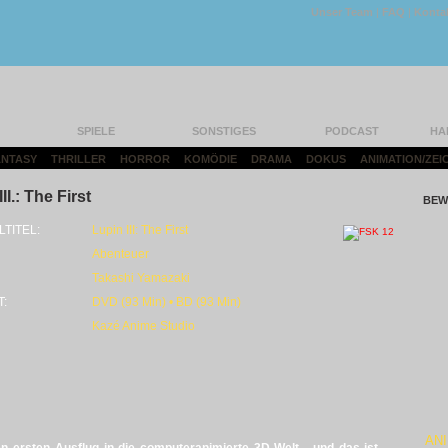
Unser Team
|
FAQ
|
Konta
SPIELE
SONSTIGES
PODCAST
HA
FANTASY
|
THRILLER
|
HORROR
|
KOMÖDIE
|
DRAMA
|
DOKUS
|
ANIMATION/ZEI
II.: The First
BEW
LTITEL:
Lupin III: The First
Abenteuer
Takashi Yamazaki
T:
DVD (93 Min) • BD (93 Min)
Kazé Anime Studio
ANI