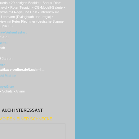
cards • 20-seitiges Booklet • Bonus-Disc:
g-of • Roter Teppich • CG-Modell-Galerie •
views mit Regie und Cast • Interview mit
 Lehmann (Dialogbuch und -regie) •
view mit Peter Flechtner (deutsche Stimme
upin III.)
ray-Verkaufsstart
2.2021
titel
sch
2 Jahren
ite
://kaze-online.de/Lupin-I ...
hl Medien
agwörter
• Schatz • Anime
AUCH INTERESSANT
MOIREN EINER SCHNECKE