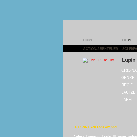
HOME
FILME
ACTION/ABENTEUER
|
SCI-FI/
Lupin I
ORIGINA
GENRE:
REGIE:
LAUFZEI
LABEL:
18.12.2021 von LorD Avenger