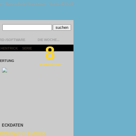
kt
|
Datenschutz
|
Impressum
|
Version 1.13.0.9
RD-/SOFTWARE
DIE WOCHE...
8
CHENTRICK
|
SERIE
|
ERTUNG
KOMFORTABEL
ECKDATEN
MATION/ZEICHENTRICK