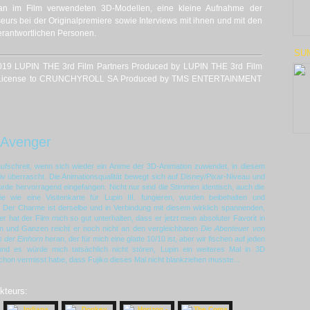
an im Film verwendeten 3D-Modellen, eine kleine Aufnahme der
urs bei der Originalpremiere sowie Interviews mit ihnen und mit den
verantwortlichen Personen.
SU
019 LUPIN THE 3rd Film Partners Produced by LUPIN THE 3rd Film
der License to CRUNCHYROLL SA Produced by TMS ENTERTAINMENT
 Avenger
 aufschreit, wenn sich wieder ein Anime der 3D-Animation zuwendet, in diesem
itiv überrascht. Die Animationsqualität bewegt sich auf Disney/Pixar-Niveau und
rde hervorragend eingefangen. Nicht nur sind die Stimmen identisch, auch die
e wie eine Visitenkarte für Lupin III. fungieren, wurden beibehalten und
. Der Charme ist derselbe und in Verbindung mit diesem wirklich spannenden,
 hat der Film mich so gut unterhalten, dass er jetzt mein absoluter Favorit in
n und Ganzen reicht er noch nicht an den vergleichbaren
Die Abenteuer von
s der Einhorn
heran, der für mich eine glatte 10/10 ist, aber wir fischen auf jeden
nd es würde mich tatsächlich nicht stören, Lupin ein weiteres Mal in 3D
chon vermisst habe, dass Fujiko dieses Mal nicht blankziehen musste...
kteurs: