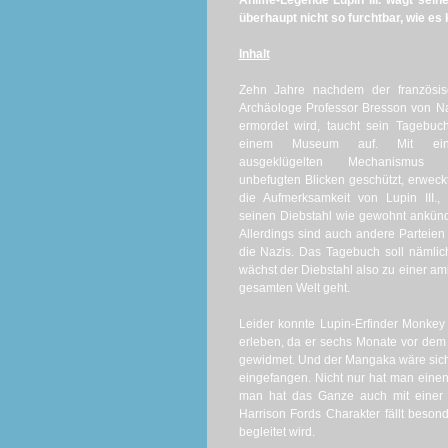
Anime-Legende Lupin III. wagt sein
überhaupt nicht so furchtbar, wie es kl
Inhalt
Zehn Jahre nachdem der französis
Archäologe Professor Bresson von N
ermordet wird, taucht sein Tagebuc
einem Museum auf. Mit ei
ausgeklügelten Mechanismus 
unbefugten Blicken geschützt, erweck
die Aufmerksamkeit von Lupin III.,
seinen Diebstahl wie gewohnt ankünd
Allerdings sind auch andere Parteien
die Nazis. Das Tagebuch soll nämlich
wächst der Diebstahl also zu einer am
gesamten Welt geht.
Leider konnte Lupin-Erfinder Monkey
erleben, da er sechs Monate vor dem R
gewidmet. Und der Mangaka wäre sich
eingefangen. Nicht nur hat man einen
man hat das Ganze auch mit eine
Harrison Fords Charakter fällt beson
begleitet wird.