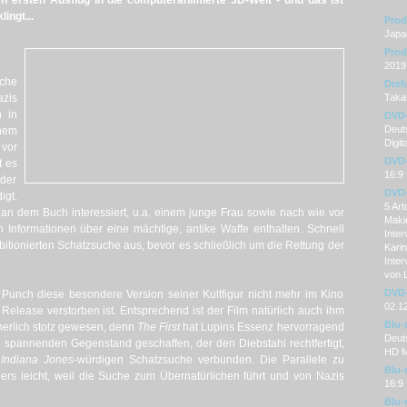
en ersten Ausflug in die computeranimierte 3D-Welt - und das ist
ingt...
Prod
Japa
Prod
2019
che
Dre
azis
Taka
h in
DVD
Deuts
nem
Digita
vor
DVD-
t es
16:9
 der
DVD-
igt.
5 Art
 an dem Buch interessiert, u.a. einem junge Frau sowie nach wie vor
Makin
 Informationen über eine mächtige, antike Waffe enthalten. Schnell
Inter
bitionierten Schatzsuche aus, bevor es schließlich um die Rettung der
Karin
Inter
von L
DVD-
 Punch diese besondere Version seiner Kultfigur nicht mehr im Kino
02.1
elease verstorben ist. Entsprechend ist der Film natürlich auch ihm
Blu-
erlich stolz gewesen, denn
The First
hat Lupins Essenz hervorragend
Deut
 spannenden Gegenstand geschaffen, der den Diebstahl rechtfertigt,
HD M
r
Indiana Jones
-würdigen Schatzsuche verbunden. Die Parallele zu
Blu-
ders leicht, weil die Suche zum Übernatürlichen führt und von Nazis
16:9
Blu-