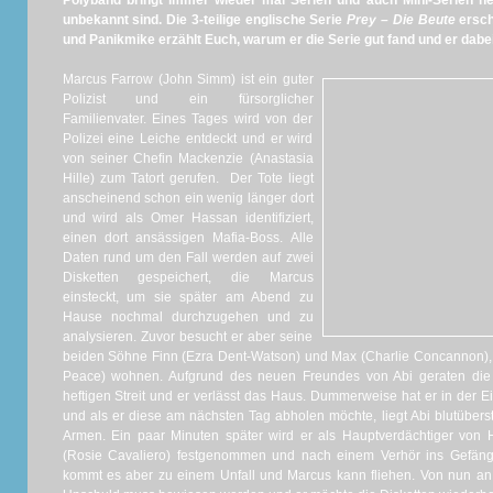
Polyband bringt immer wieder mal Serien und auch Mini-Serien he
unbekannt sind. Die 3-teilige englische Serie
Prey – Die Beute
ersch
und Panikmike erzählt Euch, warum er die Serie gut fand und er dabe
Marcus Farrow (John Simm) ist ein guter
Polizist und ein fürsorglicher
Familienvater. Eines Tages wird von der
Polizei eine Leiche entdeckt und er wird
von seiner Chefin Mackenzie (Anastasia
Hille) zum Tatort gerufen. Der Tote liegt
anscheinend schon ein wenig länger dort
und wird als Omer Hassan identifiziert,
einen dort ansässigen Mafia-Boss. Alle
Daten rund um den Fall werden auf zwei
Disketten gespeichert, die Marcus
einsteckt, um sie später am Abend zu
Hause nochmal durchzugehen und zu
analysieren. Zuvor besucht er aber seine
beiden Söhne Finn (Ezra Dent-Watson) und Max (Charlie Concannon), d
Peace) wohnen. Aufgrund des neuen Freundes von Abi geraten die
heftigen Streit und er verlässt das Haus. Dummerweise hat er in der E
und als er diese am nächsten Tag abholen möchte, liegt Abi blutübers
Armen. Ein paar Minuten später wird er als Hauptverdächtiger von
(Rosie Cavaliero) festgenommen und nach einem Verhör ins Gefäng
kommt es aber zu einem Unfall und Marcus kann fliehen. Von nun an 