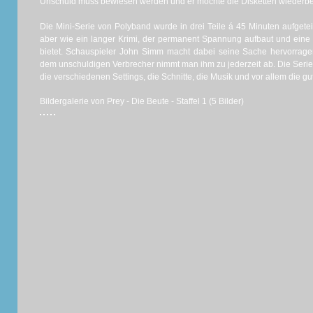
Unschuld muss bewiesen werden und er möchte die Disketten wiede
Die Mini-Serie von Polyband wurde in drei Teile á 45 Minuten aufgeteil
aber wie ein langer Krimi, der permanent Spannung aufbaut und eine
bietet. Schauspieler John Simm macht dabei seine Sache hervorrage
dem unschuldigen Verbrecher nimmt man ihm zu jederzeit ab. Die Serie 
die verschiedenen Settings, die Schnitte, die Musik und vor allem die 
Bildergalerie von Prey - Die Beute - Staffel 1 (5 Bilder)