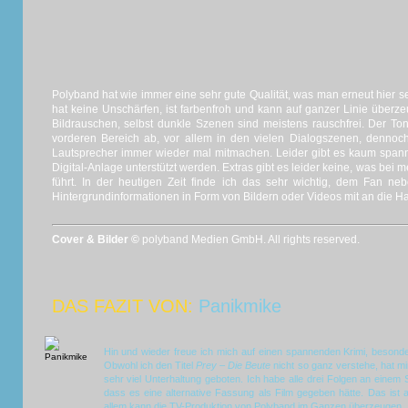
Polyband hat wie immer eine sehr gute Qualität, was man erneut hier 
hat keine Unschärfen, ist farbenfroh und kann auf ganzer Linie überze
Bildrauschen, selbst dunkle Szenen sind meistens rauschfrei. Der Ton 
vorderen Bereich ab, vor allem in den vielen Dialogszenen, dennoc
Lautsprecher immer wieder mal mitmachen. Leider gibt es kaum span
Digital-Anlage unterstützt werden. Extras gibt es leider keine, was be
führt. In der heutigen Zeit finde ich das sehr wichtig, dem Fan n
Hintergrundinformationen in Form von Bildern oder Videos mit an die 
Cover & Bilder ©
polyband Medien GmbH. All rights reserved.
DAS FAZIT VON:
Panikmike
Hin und wieder freue ich mich auf einen spannenden Krimi, besond
Obwohl ich den Titel
Prey – Die Beute
nicht so ganz verstehe, hat mi
sehr viel Unterhaltung geboten. Ich habe alle drei Folgen an einem
dass es eine alternative Fassung als Film gegeben hätte. Das ist 
allem kann die TV-Produktion von Polyband im Ganzen überzeugen.