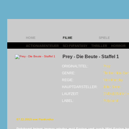
HOME
FILME
SPIELE
ACTION/ABENTEUER
|
SCI-FI/FANTASY
|
THRILLER
|
HORROR
|
Prey - Die Beute - Staffel 1
ORIGINALTITEL:
Prey
GENRE:
Thriller-Mini-Ser
REGIE:
Nick Murphy
HAUPTDARSTELLER:
John Simm
LAUFZEIT:
DVD (135 Min) •
LABEL:
Polyband
07.11.2015 von Panikmike