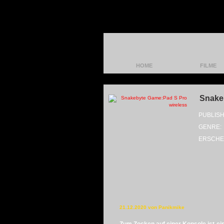
HOME
FILME
Snake
PUBLISH
GENRE:
ERSCHE
21.12.2020 von Panikmike