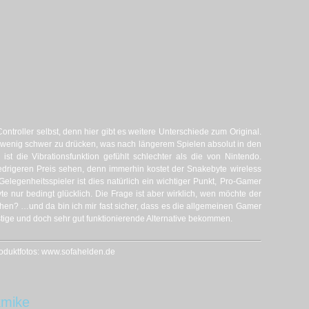
troller selbst, denn hier gibt es weitere Unterschiede zum Original.
n wenig schwer zu drücken, was nach längerem Spielen absolut in den
st die Vibrationsfunktion gefühlt schlechter als die von Nintendo.
edrigeren Preis sehen, denn immerhin kostet der Snakebyte wireless
Gelegenheitsspieler ist dies natürlich ein wichtiger Punkt, Pro-Gamer
 nur bedingt glücklich. Die Frage ist aber wirklich, wen möchte der
hen? …und da bin ich mir fast sicher, dass es die allgemeinen Gamer
stige und doch sehr gut funktionierende Alternative bekommen.
oduktfotos: www.sofahelden.de
kmike