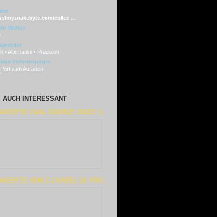
ite
s://mysnakebyte.com/collec ...
hl Medien
e
agwörter
h • Alternative • Präzision
tige Anforderungen
Port zum Aufladen
AUCH INTERESSANT
KEBYTE DUAL CHARGE: BASE S ...
KEBYTE HDM 2.1 KABEL SX PRO...