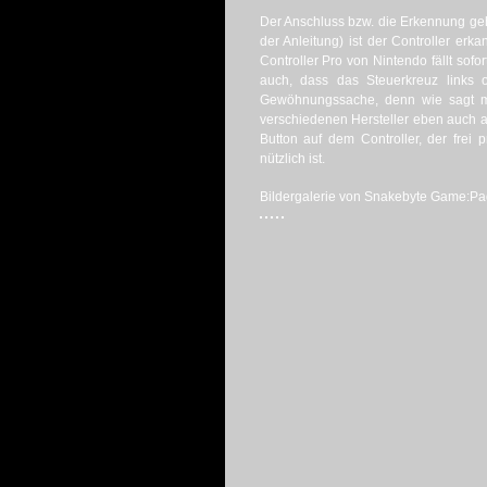
Der Anschluss bzw. die Erkennung geh
der Anleitung) ist der Controller erk
Controller Pro von Nintendo fällt sofo
auch, dass das Steuerkreuz links o
Gewöhnungssache, denn wie sagt ma
verschiedenen Hersteller eben auch an
Button auf dem Controller, der fre
nützlich ist.
Bildergalerie von Snakebyte Game:Pad 