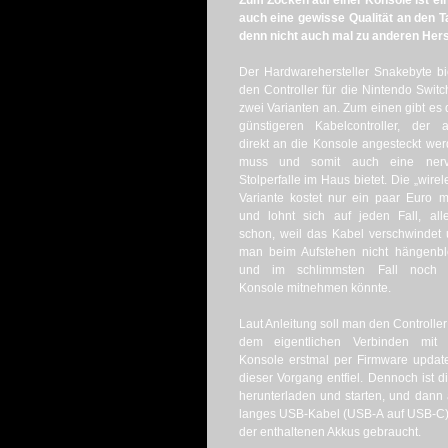
Zum Zocken auf einer Konsole ist ein 
auch eine gewisse Qualität an den T
denn nicht auch mal zu anderen Hers
Der Hardwarehersteller Snakebyte bi
den Controller für die Nintendo Switc
zwei Varianten an. Zum einen gibt es
günstigeren Kabelcontroller, der 
direkt an die Konsole angesteckt we
muss und somit auch eine nerv
Stolperfalle im Haus bietet. Die „wirel
Variante kostet nur ein paar Euro 
und lohnt sich auf jeden Fall, all
schon, weil das Kabel verschwindet
man beim Aufstehen nicht hängenbl
und im schlimmsten Fall noch 
Konsole mitnehmen könnte.
Laut Anleitung soll man den Controller
dem eigentlichen Verbinden mit 
Konsole erstmal per Firmware update
dieser Vorgang entfiel. Dennoch ist
herunterladen und starten, und dann 
langes USB-Kabel (USB-A auf USB-C) 
der enthaltenen Akkus gebraucht.