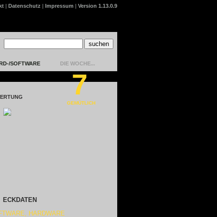
kt
|
Datenschutz
|
Impressum
|
Version 1.13.0.9
RD-/SOFTWARE
DIE WOCHE...
7
ERTUNG
GEMÜTLICH
ECKDATEN
FTWARE, HARDWARE