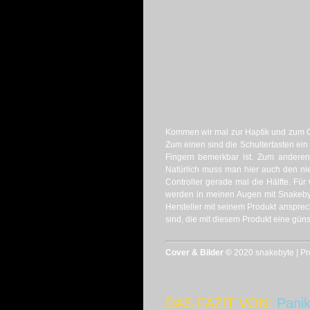
Kommen wir mal zur Haptik und zum Con
Zum einen sind die Schultertasten ei
Fingern bemerkbar ist. Zum anderen i
Natürlich muss man hier auch den ni
Controller gerade mal die Hälfte. Für 
werden in meinen Augen mit Snakebyte
Hersteller mit seinem Produkt ansprec
sind, die mit diesem Produkt eine gün
Cover & Bilder ©
2020 snakebyte | Pr
DAS FAZIT VON:
Pani