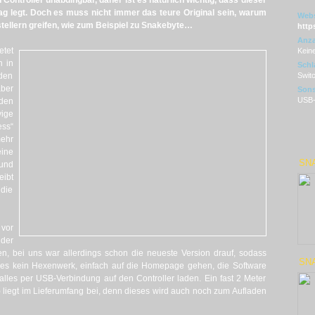
Controller unabdingbar, daher ist es natürlich wichtig, dass dieser
ag legt. Doch es muss nicht immer das teure Original sein, warum
Webs
tellern greifen, wie zum Beispiel zu Snakebyte…
http
Anza
etet
Kein
h in
Schl
 den
Switc
aber
Sons
USB-
rden
ige
ess“
mehr
eine
SNA
 und
eibt
die
 vor
der
n, bei uns war allerdings schon die neueste Version drauf, sodass
SNA
 dies kein Hexenwerk, einfach auf die Homepage gehen, die Software
alles per USB-Verbindung auf den Controller laden. Ein fast 2 Meter
liegt im Lieferumfang bei, denn dieses wird auch noch zum Aufladen