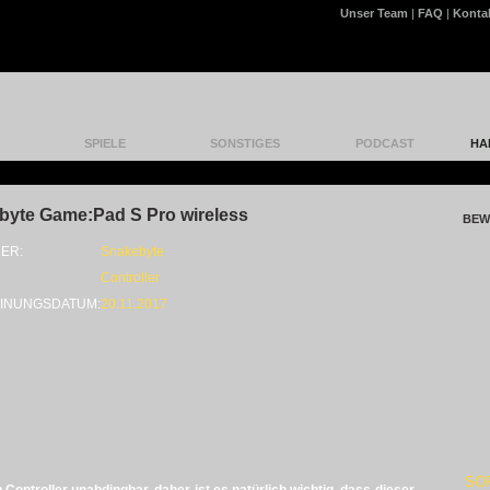
Unser Team
|
FAQ
|
Konta
SPIELE
SONSTIGES
PODCAST
HA
byte Game:Pad S Pro wireless
BEW
ER:
Snakebyte
Controller
INUNGSDATUM:
20.11.2017
SO