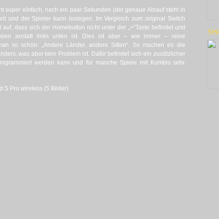
t super einfach, nach ein paar Sekunden (der genaue Ablauf steht in
annt und der Spieler kann loslegen. Im Vergleich zum original Switch
rt auf, dass sich der Homebutton nicht unter der „+“Taste befindet und
SH
ben anstatt links unten ist. Dies ist aber – wie immer – reine
n so schön: „Andere Länder, andere Sitten“. So machen es die
ders, was aber kein Problem ist. Dafür befindet sich ein zusätzlicher
i programmiert werden kann und für manche Spiele mit Kombis sehr
S Pro wireless (5 Bilder)