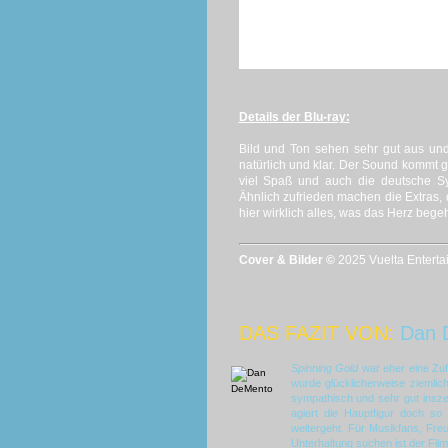
Details der Blu-ray:
Bild und Ton sehen sehr gut aus und
natürlich und klar. Der Sound kommt
viel Spaß und auch die deutsche Sy
Ähnlich zufrieden machen die Extras, 
hier wirklich alles, was das Herz begeh
Cover & Bilder ©
2025 Vuelta Entertai
DAS FAZIT VON:
Dan 
Spinning Gold
war eher eine Zuf
wurde glücklicherweise ziemlic
sympathisch und sehr gut insze
agiert die Hauptfigur doch so
weitergeht. Für Musikfans, Fre
Unterhaltung suchen ist der Film 