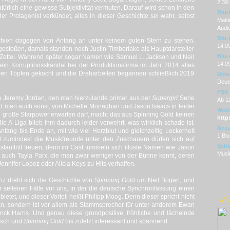
2.39:
ürlich eine gewisse Subjektivität vermuten. Darauf wird schon in den
Blu-
 Protagonist verkündet, alles in dieser Geschichte sei wahr, selbst
Makin
Audi
Blu-r
hien dagegen von Anfang an unter keinem guten Stern zu stehen.
14.0
gestoßen, damals standen noch Justin Timberlake als Hauptdarsteller
Blu-
 Zettel. Während später sogar Namen wie Samuel L. Jackson und Neil
14.0
 ein Korruptionsskandal bei der Produktionsfirma im Jahr 2014 alles
ren Töpfen gekocht und die Dreharbeiten begannen schließlich 2019
Unter
Deut
FSK
te Jeremy Jordan, den man hierzulande primär aus der
Supergirl
Serie
Ab 1
und man auch sonst, von Michelle Monaghan und Jason Isaacs in leider
Webs
e große Starpower erwarten darf, macht das aus Spinning Gold keinen
http
ie A-Liga blieb ihm dadurch leider verwehrt, was wirklich schade ist.
Anza
nfang bis Ende an, mit wie viel Herzblut und gleichzeitig Lockerheit
1 Blu
nd zumindest die Musikfreunde unter den Zuschauern dürfen sich auf
Schl
auftritt freuen, denn im Cast tummeln sich illuste Namen wie Jason
Musik
r auch Tayla Parx, die man zwar weniger von der Bühne kennt, deren
ennifer Lopez oder Alicia Keys zu Hits verhalfen.
nz dreht sich die Geschichte von
Spinning Gold
um Neil Bogart, und
seltenen Fälle vor uns, in der die deutsche Synchronfassung einen
ietet, und dieser Vorteil heißt Philipp Moog. Denn dieser spricht nicht
LAS
an, sondern ist vor allem als Stammsprecher für unter anderem Ewan
ick Harris. Und genau diese grundpositive, fröhliche und lächelnde
isch und
Spinning Gold
bis zuletzt interessant und spannend.