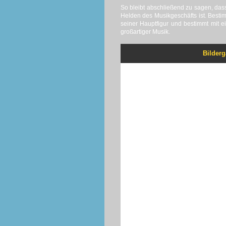
So bleibt abschließend zu sagen, da
Helden des Musikgeschäfts ist. Bestim
seiner Hauptfigur und bestimmt mit 
großartiger Musik.
Bilderg