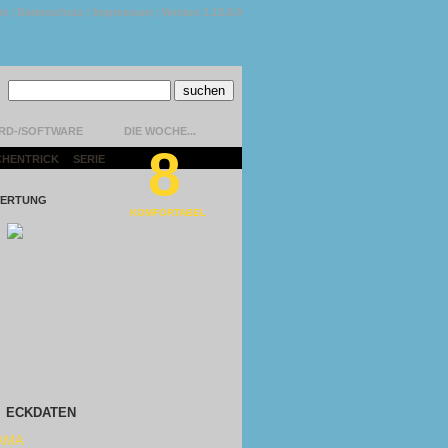
kt
|
Datenschutz
|
Impressum
|
Version 1.13.0.9
RD-/SOFTWARE
DIE WOCHE...
8
CHENTRICK
|
SERIE
|
ERTUNG
KOMFORTABEL
ECKDATEN
AMA