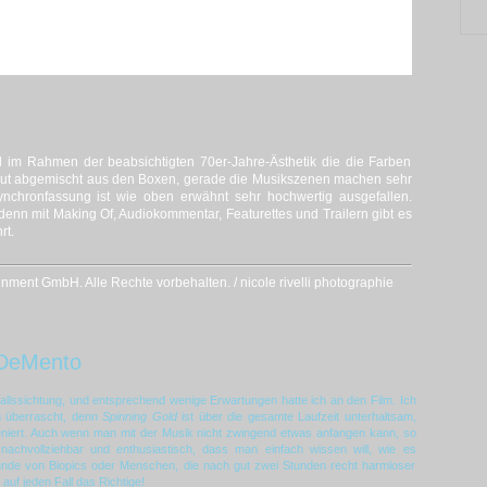
 im Rahmen der beabsichtigten 70er-Jahre-Ästhetik die die Farben
 gut abgemischt aus den Boxen, gerade die Musikszenen machen sehr
nchronfassung ist wie oben erwähnt sehr hochwertig ausgefallen.
denn mit Making Of, Audiokommentar, Featurettes und Trailern gibt es
rt.
nment GmbH. Alle Rechte vorbehalten. / nicole rivelli photographie
DeMento
allssichtung, und entsprechend wenige Erwartungen hatte ich an den Film. Ich
h überrascht, denn
Spinning Gold
ist über die gesamte Laufzeit unterhaltsam,
niert. Auch wenn man mit der Musik nicht zwingend etwas anfangen kann, so
 nachvollziehbar und enthusiastisch, dass man einfach wissen will, wie es
unde von Biopics oder Menschen, die nach gut zwei Stunden recht harmloser
auf jeden Fall das Richtige!