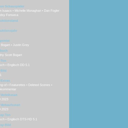
ere Schauspieler
n Isaacs • Michelle Monaghan • Dan Fogler
ndsy Fonseca
uktionsland
uktionsjahr
ponist
Bogart • Justin Grey
hbuch
hy Scott Bogart
-Ton
sch • Englisch DD 5.1
Bild
1
Extras
g-of • Featurettes • Deleted Scenes •
okommentar
Verleihstart
9.2023
Verkaufsstart
9.2023
ray-Ton
sch • Englisch DTS-HD 5.1
ray-Bild