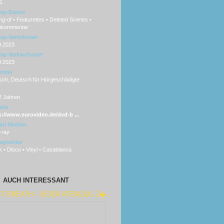
1
ray-Extras
g-of • Featurettes • Deleted Scenes •
okommentar
ay-Verleihstart
9.2023
ray-Verkaufsstart
9.2023
titel
sch, Deutsch für Hörgeschädigte
2 Jahren
ite
s://www.eurovideo.de/dvd-b ...
hl Medien
-ray
agwörter
 • Disco • Vinyl • Casablanca
AUCH INTERESSANT
T BREATH - JEDER ATEMZUG Z�...