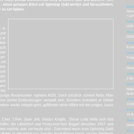
 - einen genauen Blick auf
Spinning Gold
werfen und herausfinden,
Weit
 zu tun haben.
Jaso
• Ly
Prod
USA
t in
Prod
 und
2023
s er
hdem
Kom
Evan 
ucht
hrer
Dre
mer-
Timot
 mit
DVD
lle
Deut
och
DVD-
ein
2.39:
nach
DVD-
von
Makin
 die
Audi
r junge Rockmusiker namens KISS. Doch plötzlich scheint Neils Plan
DVD-
ne seiner Entdeckungen verkauft sich, trotzdem investiert er immer
14.0
mmer weiter bergab geht, gefährdet seine Affäre mit der jungen Joyce
.
DVD-
14.0
her, T.Rex, Joan Jett, Gladys Knight... Diese Liste ließe sich fast
Blu-
ünstler, die Labelchef und Produzent Neil Bogart zwischen 1967 und
Deut
 dem machte, was sie heute sind - Zumindest wenn man Spinning Gold
Blu-
Regie in der Hand von Timothy Scott Bogart lagen, seines Zeichens