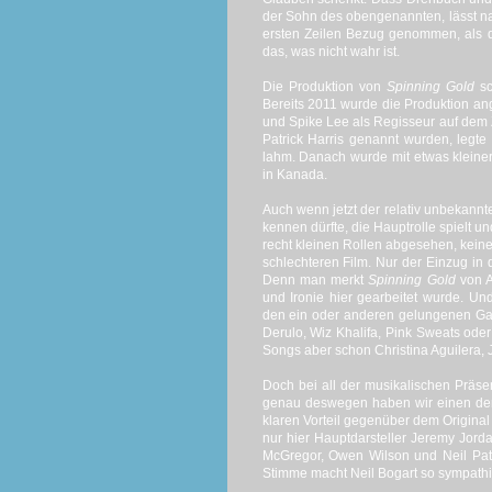
der Sohn des obengenannten, lässt nat
ersten Zeilen Bezug genommen, als der
das, was nicht wahr ist.
Die Produktion von
Spinning Gold
sc
Bereits 2011 wurde die Produktion an
und Spike Lee als Regisseur auf dem
Patrick Harris genannt wurden, legte
lahm. Danach wurde mit etwas kleine
in Kanada.
Auch wenn jetzt der relativ unbekann
kennen dürfte, die Hauptrolle spielt 
recht kleinen Rollen abgesehen, kein
schlechteren Film. Nur der Einzug in d
Denn man merkt
Spinning Gold
von A
und Ironie hier gearbeitet wurde. U
den ein oder anderen gelungenen Gast
Derulo, Wiz Khalifa, Pink Sweats ode
Songs aber schon Christina Aguilera, J
Doch bei all der musikalischen Präse
genau deswegen haben wir einen der 
klaren Vorteil gegenüber dem Original b
nur hier Hauptdarsteller Jeremy Jord
McGregor, Owen Wilson und Neil Patr
Stimme macht Neil Bogart so sympath