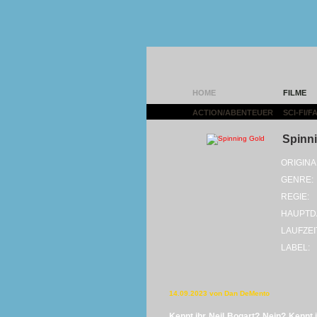
HOME
FILME
ACTION/ABENTEUER
|
SCI-FI/
Spinn
ORIGINA
GENRE:
REGIE:
HAUPTD
LAUFZEI
LABEL:
14.09.2023 von Dan DeMento
Kennt ihr Neil Bogart? Nein? Kennt 