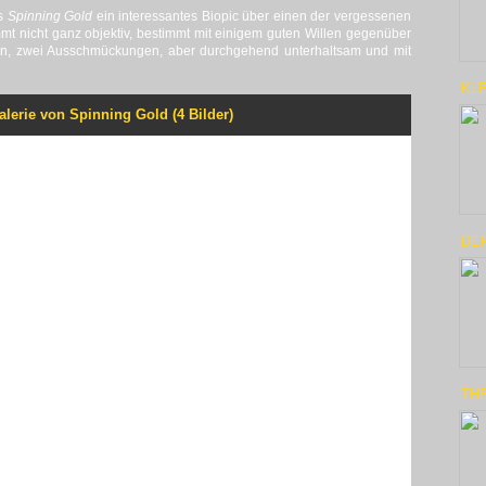
ss
Spinning Gold
ein interessantes Biopic über einen der vergessenen
mt nicht ganz objektiv, bestimmt mit einigem guten Willen gegenüber
ein, zwei Ausschmückungen, aber durchgehend unterhaltsam und mit
KLE
alerie von Spinning Gold (4 Bilder)
DE
THE