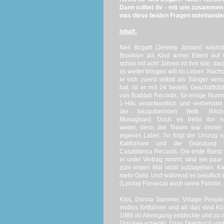
Dann solltet ihr - mit uns zusammen
was diese beiden Fragen miteinander
Inhalt:
Neil Bogart (Jeremy Jordan) wächs
Brooklyn als Kind armer Eltern auf
schon mit acht Jahren ist ihm klar, das
es weiter bringen will im Leben. Nac
er sich zuerst selbst als Sänger vers
hat, ist er mit 24 bereits Geschäftsfü
von Buddah Records, für einige Num
1-Hits verantwortlich und verheiratet
der bezaubernden Beth (Miche
Monaghan). Doch es treibt ihn n
weiter, denn der Traum war immer 
eigenes Label. So folgt der Umzug 
Kalifornien und die Gründung 
Casablanca Records. Die erste Band,
er unter Vertrag nimmt, sind ein paa
zum ersten Mal nicht aufzugehen. Kei
mehr Geld. Und während es beruflich i
(Lyndsy Fonseca) auch seine Familie..
Kiss, Donna Summer, Village People, C
endlos fortführen und all das sind K
1980 im Alleingang entdeckte und zu
Glauben schenkt. Dass Drehbuch und 