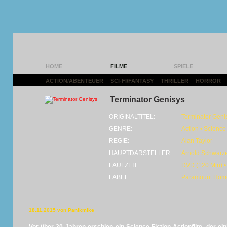
HOME
FILME
SPIELE
ACTION/ABENTEUER
|
SCI-FI/FANTASY
|
THRILLER
|
HORROR
|
Terminator Genisys
ORIGINALTITEL:
Terminator Geni
GENRE:
Action • Science
REGIE:
Alan Taylor
HAUPTDARSTELLER:
Arnold Schwarz
LAUFZEIT:
DVD (120 Min) •
LABEL:
Paramount Home
18.11.2015 von Panikmike