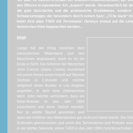
Vor über 30 Jahren erschien ein Science-Fiction-Actionfilm, der ei
des Öfteren in irgendeiner Art „kopiert“ wurde. Verantwortlich für d
die gute Geschichte und die actionreiche Erzählweise, sondern
Schwarzenegger, der besonders durch seinen Satz: „I´ll be back“ i
kehrt Arni alias T-800 mit
Terminator: Genisys
erneut auf die Lei
heimischen Kino begutachtet werden…
Inhalt
Lange hat der Krieg zwischen dem
menschlichen Widerstand und den
Maschinen angedauert, doch es ist ein
Ende in Sicht. Der Anführer der Menschen
John Connor (Jason Clarke) koordiniert
mit seiner Armee einen Angriff auf Skynets
Zentrale in Colorado und möchte
zeitgleich einen Bunker in Los Angeles
angreifen, in dem eine Zeitmaschine
steht. John möchte verhindern, dass ein
Killer-Roboter in das Jahr 1984
zurückkehrt und seine Geburt vereitelt.
Nur so würde Skynet gewinnen, weil
dann der Anführer des Widerstandes gar nicht erst leben würde. Die So
Erdboden gleichmachen und somit alle Terminatoren und Roboter auss
in der letzten Sekunde, einen T-800 in das Jahr 1984 zurückzuschicken.