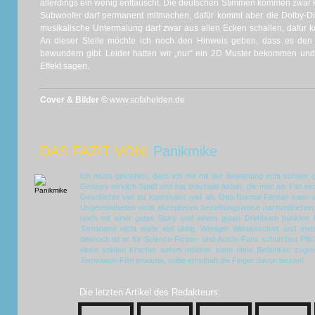
allerdings ein wenig enttäuscht. Die deutschen Stimmen kommen zwar 
Subwoofer darf permanent mitmachen, dafür kommt aber die Dolby-Dig
musikalische Untermalung darf zwar aus allen Ecken schallen, dafür 
An dieser Stelle möchte ich noch den Hinweis geben, dass es den
bewundern gibt. Leider hatten wir „nur“ ein 2D Muster bekommen un
Effekt sagen.
Cover & Bilder ©
www.sofahelden.de
DAS FAZIT VON:
Panikmike
Ich muss gestehen, dass ich mir mit der Bewertung echt schwer 
Genisys
wirklich Spaß und hat brachiale Action, die man als Fan ein
Geschichte viel zu konstruiert und als Otto-Normal-Filmfan kann
Ungereimtheiten nicht akzeptieren beziehungsweise nachvollziehe
noch mit einer guten Story und einem guten Drehbuch punkten k
Terminator
nicht mehr viel übrig. Weniger Wissenschaft und mehr
dennoch ist er für Science-Fiction- und Action-Fans schon fast Pfli
einen soliden Kracher sehen möchte, kann ohne Bedenken zugreif
Terminator
-Film erwartet, sollte ernsthaft die Finger davon lassen!
Die letzten Artikel des Redakteurs: