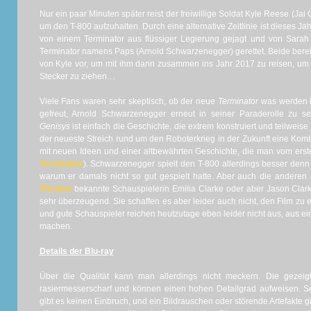
Nur ein paar Minuten später reist der freiwillige Soldat Kyle Reese (Ja
um den T-800 aufzuhalten. Durch eine alternative Zeitlinie ist dieses Ja
von einem Terminator aus flüssiger Legierung gejagt und von Sarah
Terminator namens Paps (Arnold Schwarzenegger) gerettet. Beide bereit
von Kyle vor, um mit ihm dann zusammen ins Jahr 2017 zu reisen, um 
Stecker zu ziehen…
Viele Fans waren sehr skeptisch, ob der neue
Terminator
was werden k
gefreut, Arnold Schwarzenegger erneut in seiner Paraderolle zu 
Genisys
ist einfach die Geschichte, die extrem konstruiert und teilweis
der neueste Streich rund um den Roboterkrieg in der Zukunft eine Ko
mit neuen Ideen und einer altbewährten Geschichte, die man vom erste
Terminator
). Schwarzenegger spielt den T-800 allerdings besser denn je
warum er damals nicht so gut gespielt hatte. Aber auch die anderen
Thrones
bekannte Schauspielerin Emilia Clarke oder aber Jason Clarke
sehr überzeugend. Sie schaffen es aber leider auch nicht, den Film zu 
und gute Schauspieler reichen heutzutage eben leider nicht aus, aus ei
machen.
Details der Blu-ray
Über die Qualität kann man allerdings nicht meckern. Die gezeigte
rasiermesserscharf und können einen hohen Detailgrad aufweisen. S
gibt es keinen Einbruch, und ein Bildrauschen oder störende Artefakte g